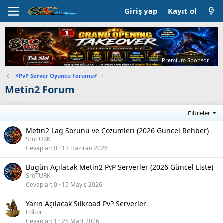
Giriş yap
Kayıt ol
Premium Sponsor
⚡PvP Server Oyuncu Forumu⚡
›
Metin2 Forum
Filtreler
Metin2 Lag Sorunu ve Çözümleri (2026 Güncel Rehber)
SroTURK
Cevaplar
0
12 Haziran 2026
Bugün Açılacak Metin2 PvP Serverler (2026 Güncel Liste)
SroTURK
Cevaplar
0
15 Mayıs 2026
Yarın Açılacak Silkroad PvP Serverler
Editör
Cevaplar
1
25 Mart 2026