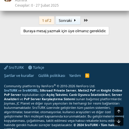
Adminx
Cevaplar
0
27 Şubat 2025
Son
1 of 2
Sonraki
Buraya mesaj yazmak için üye olmanız gereklidir.
SroTURK
Türkçe
Şartlar ve kurallar
Gizlilik politikası
Yardım
S
r
o
®
Community platform by XenForo
© 2010-2026 XenForo Ltd.
T
SroTURK
ve
SroMOBIL
;
Silkroad Private Server
,
Metin2 PvP
ve
Knight Online
U
PvP Server
toplulukları için
Açılış Takvimi
,
Canlı Oyuncu İstatistikleri
,
Server
R
Analizleri
ve
PvP Server Karşılaştırma Sistemi
sunan bağımsız platformlardır.
K
Joymax, JC Planet ve diğer oyun yayıncıları ile herhangi bir resmi bağlantıları
R
bulunmamaktadır. SroTURK üzerinde geliştirilen tüm yazılım sistemleri,
S
Üst
S
algoritmalar, tasarımlar, otomasyonlar, kullanıcı arayüzleri ve diğer özel
M
geliştirmeler fikri mülkiyet kapsamında korunmaktadır. Bu geliştirmelerin izinsiz
e
kopyalanması, çoğaltılması, taklit edilmesi veya haksız rekabete konu edilmesi
Alt
r
halinde gerekli hukuki süreçler başlatılacaktır.
© 2024 SroTURK • Tüm hakları
k