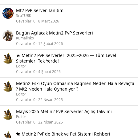
Mt2 PvP Server Tanıtım
SroTURK
Cevaplar
0
8 Mart 2026
Bugün Açılacak Metin2 PvP Serverleri
KEmalinko
Cevaplar
0
12 Şubat 2026
🔥 Metin2 PvP Serverleri 2025–2026 — Tüm Level
Sistemleri Tek Yerde!
Editör
Cevaplar
0
4 Şubat 2026
Metin2 Eski Oyun Olmasına Rağmen Neden Hala Revaçta
? Mt2 Neden Hala Oynanıyor ?
Editör
Cevaplar
0
22 Nisan 2025
Mayıs 2025 Metin2 PvP Serverler Açılış Takvimi
Editör
Cevaplar
0
22 Nisan 2025
🐎 Metin2 PvP'de Binek ve Pet Sistemi Rehberi