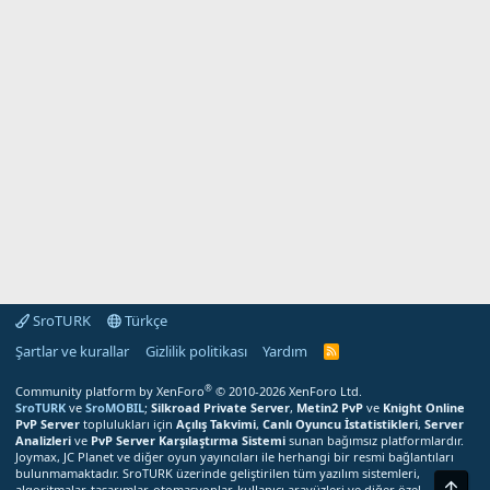
SroTURK
Türkçe
Şartlar ve kurallar
Gizlilik politikası
Yardım
S
r
o
®
Community platform by XenForo
© 2010-2026 XenForo Ltd.
T
SroTURK
ve
SroMOBIL
;
Silkroad Private Server
,
Metin2 PvP
ve
Knight Online
U
PvP Server
toplulukları için
Açılış Takvimi
,
Canlı Oyuncu İstatistikleri
,
Server
R
Analizleri
ve
PvP Server Karşılaştırma Sistemi
sunan bağımsız platformlardır.
K
Joymax, JC Planet ve diğer oyun yayıncıları ile herhangi bir resmi bağlantıları
R
bulunmamaktadır. SroTURK üzerinde geliştirilen tüm yazılım sistemleri,
S
Üst
S
algoritmalar, tasarımlar, otomasyonlar, kullanıcı arayüzleri ve diğer özel