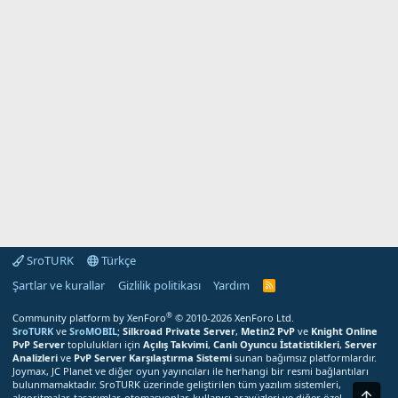
SroTURK
Türkçe
Şartlar ve kurallar
Gizlilik politikası
Yardım
S
r
o
®
Community platform by XenForo
© 2010-2026 XenForo Ltd.
T
SroTURK
ve
SroMOBIL
;
Silkroad Private Server
,
Metin2 PvP
ve
Knight Online
U
PvP Server
toplulukları için
Açılış Takvimi
,
Canlı Oyuncu İstatistikleri
,
Server
R
Analizleri
ve
PvP Server Karşılaştırma Sistemi
sunan bağımsız platformlardır.
K
Joymax, JC Planet ve diğer oyun yayıncıları ile herhangi bir resmi bağlantıları
R
bulunmamaktadır. SroTURK üzerinde geliştirilen tüm yazılım sistemleri,
S
Üst
S
algoritmalar, tasarımlar, otomasyonlar, kullanıcı arayüzleri ve diğer özel