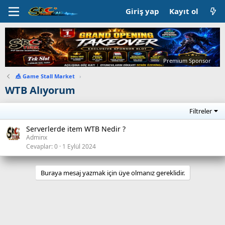
Giriş yap
Kayıt ol
Premium Sponsor
🎪 Game Stall Market
›
WTB Alıyorum
Filtreler
Serverlerde item WTB Nedir ?
Adminx
Cevaplar
0
1 Eylül 2024
Buraya mesaj yazmak için üye olmanız gereklidir.