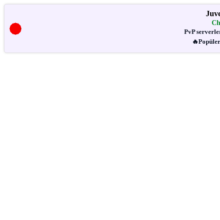
Juv
Ch
PvP serverler
🔥Popüle