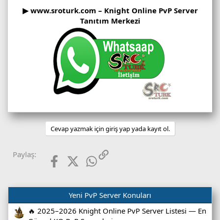
▶ www.sroturk.com – Knight Online PvP Server
Tanıtım Merkezi
Cevap yazmak için giriş yap yada kayıt ol.
Facebook
X (Twitter)
WhatsApp
Link
Paylaş:
Yeni PvP Server Konuları
🔥 2025–2026 Knight Online PvP Server Listesi — En