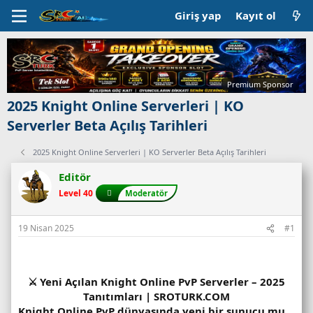
Giriş yap
Kayıt ol
Premium Sponsor
2025 Knight Online Serverleri | KO
Serverler Beta Açılış Tarihleri
2025 Knight Online Serverleri | KO Serverler Beta Açılış Tarihleri
Editör
Level 40
Moderatör
19 Nisan 2025
#1
⚔️ Yeni Açılan Knight Online PvP Serverler – 2025
Tanıtımları | SROTURK.COM
Knight Online PvP dünyasında yeni bir sunucu mu