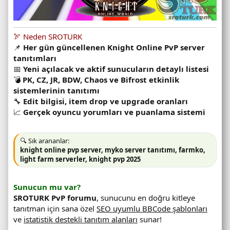
🏹 Neden SROTURK
📌
Her gün güncellenen Knight Online PvP server
tanıtımları
📅
Yeni açılacak ve aktif sunucuların detaylı listesi
💣
PK, CZ, JR, BDW, Chaos ve Bifrost etkinlik
sistemlerinin tanıtımı
🔧
Edit bilgisi, item drop ve upgrade oranları
📈
Gerçek oyuncu yorumları ve puanlama sistemi
🔍 Sık arananlar:
knight online pvp server, myko server tanıtımı, farmko,
light farm serverler, knight pvp 2025
Sunucun mu var?
SROTURK PvP forumu
, sunucunu en doğru kitleye
tanıtman için sana özel
SEO uyumlu BBCode şablonları
ve
istatistik destekli tanıtım alanları
sunar!