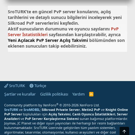
SroTURK’te en güncel
PvP server konularını
, açılış
tarihlerini ve detaylı sunucu bilgilerini inceleyerek yeni
Silkroad PvP serverlerini keşfedin.
Aktif sunucuların durumunu ve oyuncu sayılarını
PvP
Server İstatistikleri
sayfasından karşılaştırabilir, ayrıca
Yeni Açılacak PvP Server Açılış Takvimi
bölümünden son
eklenen sunucuları takip edebilirsiniz.
SroTURK
Türkçe
Şartlar ve kurallar
Gizlilik politikası
Yardım
S
r
o
®
Community platform by XenForo
© 2010-2026 XenForo Ltd.
T
SroTURK
ve
SroMOBIL
;
Silkroad Private Server
,
Metin2 PvP
ve
Knight Online
U
PvP Server
toplulukları için
Açılış Takvimi
,
Canlı Oyuncu İstatistikleri
,
Server
R
Analizleri
ve
PvP Server Karşılaştırma Sistemi
sunan bağımsız platformlardır.
K
Joymax, JC Planet ve diğer oyun yayıncıları ile herhangi bir resmi bağlantıları
R
bulunmamaktadır. SroTURK üzerinde geliştirilen tüm yazılım sistemleri,
S
Üst
S
algoritmalar, tasarımlar, otomasyonlar, kullanıcı arayüzleri ve diğer özel