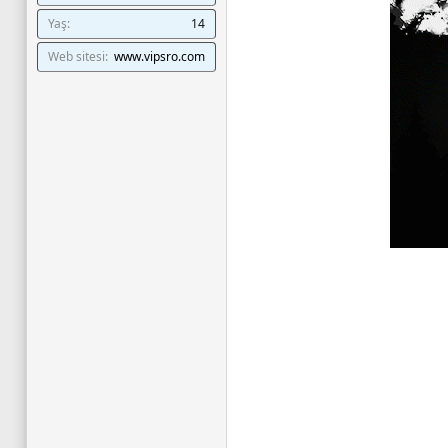
Yaş
14
Web sitesi
www.vipsro.com