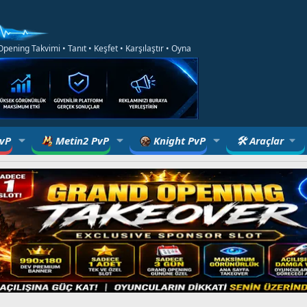
ening Takvimi • Tanıt • Keşfet • Karşılaştır • Oyna
PvP
Metin2 PvP
Knight PvP
🛠 Araçlar