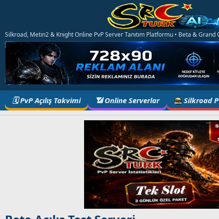
Silkroad, Metin2 & Knight Online PvP Server Tanıtım Platformu • Beta & Grand Op
🗓️ PvP Açılış Takvimi
📶 Online Serverlar
Silkroad 