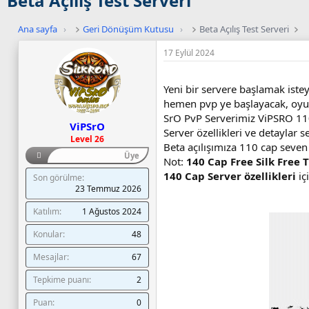
Beta Açılış Test Serveri
Ana sayfa
›
Geri Dönüşüm Kutusu
›
Beta Açılış Test Serveri
17 Eylül 2024
Yeni bir servere başlamak iste
hemen pvp ye başlayacak, oyun
SrO PvP Serverimiz ViPSRO 110 
ViPSrO
Server özellikleri ve detaylar 
Level 26
Beta açılışımıza 110 cap seven
Üye
Not:
140 Cap Free Silk Free T
140 Cap Server özellikleri
iç
Son görülme
23 Temmuz 2026
Katılım
1 Ağustos 2024
Konular
48
Mesajlar
67
Tepkime puanı
2
Puan
0