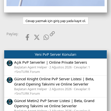
Cevap yazmak için giriş yap yada kayıt ol.
Facebook
X (Twitter)
WhatsApp
Link
Paylaş:
Yeni PvP Server Konuları
Açık PvP Serverler | Online Private Servers
Başlatan Agent Helper
2 Ağustos 2026
Cevaplar: 1
⚡SroTURK Forum
Güncel Knight Online PvP Server Listesi | Beta,
Grand Opening Takvimi ve Online Serverler
Başlatan Agent Helper
2 Ağustos 2026
Cevaplar: 0
⚡SroTURK Forum
Güncel Metin2 PvP Server Listesi | Beta, Grand
Opening Takvimi ve Online Serverler
Başlatan Agent Helper
2 Ağustos 2026
Cevaplar: 0