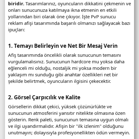
biridir.
Tasarımlarınız, oyuncuların dikkatini çekmenin ve
u
onları sunucunuza katılmaya ikna etmenin en etkili
r
yollarından biri olarak öne çıkıyor. İşte PvP sunucu
u
reklam afişi tasarımında başarılı olmanızı sağlayacak bazı
m
ipuçları:
u
v
e
1. Temayı Belirleyin ve Net Bir Mesaj Verin
o
Afiş tasarımında öncelikli olarak sunucunun temasını
n
vurgulamalısınız. Sunucunun hardcore mu yoksa daha
l
eğlenceli mi olduğu, nostaljik mi yoksa modern bir
i
yaklaşım mı sunduğu gibi anahtar özellikleri net bir
n
şekilde belirtmek, oyuncuların ilgisini çekecektir.
e
o
y
2. Görsel Çarpıcılık ve Kalite
u
Görsellerin dikkat çekici, yüksek çözünürlükte ve
n
sunucunun atmosferini yansıtır nitelikte olmasına özen
c
gösterin. Renk paleti, sunucunun temasına uygun olmalı
u
ve ilgi uyandırmalıdır. Afişin bir "ilk izlenim" olduğunu
s
unutmayın; dolayısıyla profesyonellikten ödün vermeyin.
a