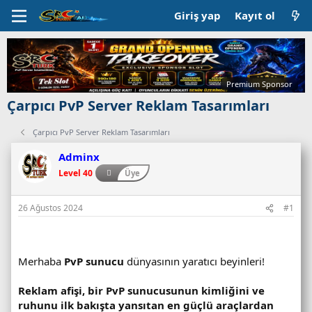
Giriş yap
Kayıt ol
Premium Sponsor
Çarpıcı PvP Server Reklam Tasarımları
Çarpıcı PvP Server Reklam Tasarımları
C
Adminx
a
Level 40
Üye
n
l
ı
26 Ağustos 2024
#1
s
u
n
Merhaba
PvP sunucu
dünyasının yaratıcı beyinleri!
u
c
Reklam afişi, bir PvP sunucusunun kimliğini ve
u
ruhunu ilk bakışta yansıtan en güçlü araçlardan
d