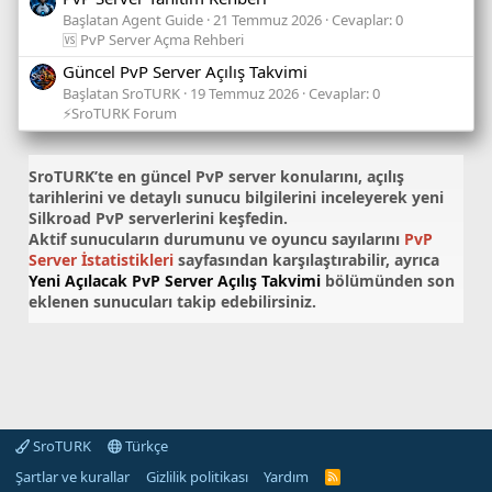
Başlatan Agent Guide
21 Temmuz 2026
Cevaplar: 0
🆚 PvP Server Açma Rehberi
Güncel PvP Server Açılış Takvimi
Başlatan SroTURK
19 Temmuz 2026
Cevaplar: 0
⚡SroTURK Forum
SroTURK’te en güncel
PvP server konularını
, açılış
tarihlerini ve detaylı sunucu bilgilerini inceleyerek yeni
Silkroad PvP serverlerini keşfedin.
Aktif sunucuların durumunu ve oyuncu sayılarını
PvP
Server İstatistikleri
sayfasından karşılaştırabilir, ayrıca
Yeni Açılacak PvP Server Açılış Takvimi
bölümünden son
eklenen sunucuları takip edebilirsiniz.
SroTURK
Türkçe
Şartlar ve kurallar
Gizlilik politikası
Yardım
S
r