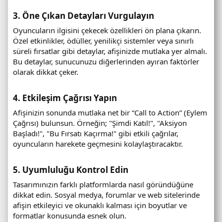
y
3. Öne Çıkan Detayları Vurgulayın
ı
s
Oyuncuların ilgisini çekecek özellikleri ön plana çıkarın.
ı
Özel etkinlikler, ödüller, yenilikçi sistemler veya sınırlı
:
süreli fırsatlar gibi detaylar, afişinizde mutlaka yer almalı.
C
Bu detaylar, sunucunuzu diğerlerinden ayıran faktörler
a
olarak dikkat çeker.
n
l
4. Etkileşim Çağrısı Yapın
ı
s
Afişinizin sonunda mutlaka net bir “Call to Action” (Eylem
u
Çağrısı) bulunsun. Örneğin; "Şimdi Katıl!", "Aksiyon
n
Başladı!", "Bu Fırsatı Kaçırma!" gibi etkili çağrılar,
u
oyuncuların harekete geçmesini kolaylaştıracaktır.
c
u
5. Uyumluluğu Kontrol Edin
d
u
Tasarımınızın farklı platformlarda nasıl göründüğüne
r
dikkat edin. Sosyal medya, forumlar ve web sitelerinde
u
afişin etkileyici ve okunaklı kalması için boyutlar ve
m
formatlar konusunda esnek olun.