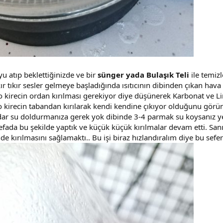
u atıp beklettiğinizde ve bir
sünger yada Bulaşık Teli
ile temiz
tıkır tıkır sesler gelmeye başladığında ısıtıcının dibinden çıkan hava
 kirecin ordan kırılması gerekiyor diye düşünerek Karbonat ve Li
o kirecin tabandan kırılarak kendi kendine çıkıyor olduğunu görü
dar su doldurmanıza gerek yok dibinde 3-4 parmak su koysanız yete
efada bu şekilde yaptık ve küçük küçük kırılmalar devam etti. Sanı
nde kırılmasını sağlamaktı.. Bu işi biraz hızlandıralım diye bu sefe