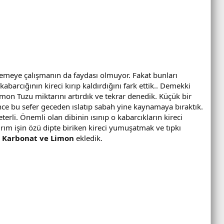
lemeye çalışmanın da faydası olmuyor. Fakat bunları
 kabarcığının kireci kırıp kaldırdığını fark ettik.. Demekki
mon Tuzu miktarını artırdık ve tekrar denedik. Küçük bir
nce bu sefer geceden ıslatıp sabah yine kaynamaya bıraktık.
rli. Önemli olan dibinin ısınıp o kabarcıkların kireci
rım işin özü dipte biriken kireci yumuşatmak ve tıpkı
r
Karbonat ve Limon
ekledik.