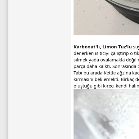
Karbonat'lı, Limon Tuz'lu
suy
denerken ısıtıcıyı çalıştırıp o 
silmek yada ovalamakla değil o
parça daha kalktı. Sonrasında 
Tabi bu arada Kettle ağzına ka
kırmasını beklemekti. Birkaç d
oluştuğu gibi kireci kendi hali