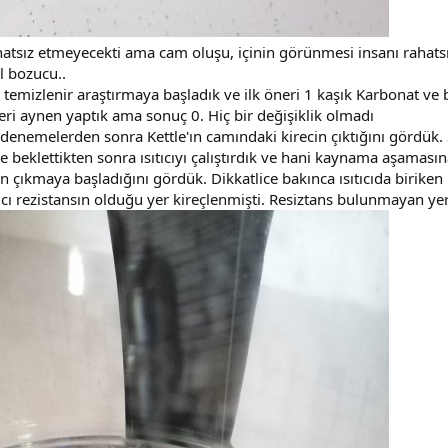
tsız etmeyecekti ama cam oluşu, içinin görünmesi insanı rahatsı
 bozucu..
 temizlenir araştırmaya başladık ve ilk öneri 1 kaşık Karbonat ve 
eri aynen yaptık ama sonuç 0. Hiç bir değişiklik olmadı
 denemelerden sonra Kettle'ın camındaki kirecin çıktığını gördü
e beklettikten sonra ısıtıcıyı çalıştırdık ve hani kaynama aşamasın
n çıkmaya başladığını gördük. Dikkatlice bakınca ısıtıcıda biriken
ısıtıcı rezistansın olduğu yer kireçlenmişti. Resiztans bulunmayan y