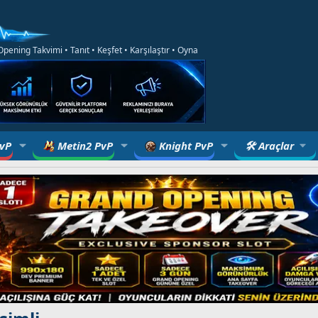
ening Takvimi • Tanıt • Keşfet • Karşılaştır • Oyna
PvP
Metin2 PvP
Knight PvP
🛠 Araçlar