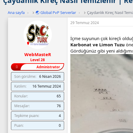
Çaydanlık Kireç Nasıl Temizlenir | Re
Ana sayfa
›
🌏 Global PvP Serverlar
›
Çaydanlık Kireç Nasıl Temiz
29 Temmuz 2024
İçme suyunun çok kireçli oldu
Karbonat ve Limon Tuzu
öner
Gördüğünüz gibi yeni aldığımı
WebMasteR
Level 28
Administrator
Son görülme
6 Nisan 2026
Katılım
16 Temmuz 2024
Konular
65
Mesajlar
76
Tepkime puanı
4
Puan
0