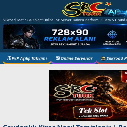
Silkroad, Metin2 & Knight Online PvP Server Tanıtım Platformu • Beta & Grand Op
🗓️ PvP Açılış Takvimi
📶 Online Serverlar
Silkroad 