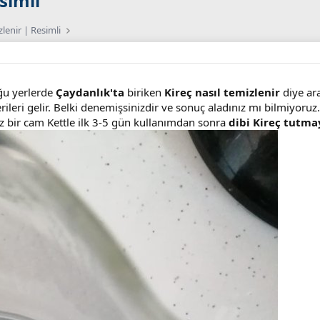
simli
lenir | Resimli
ğu yerlerde
Çaydanlık'ta
biriken
Kireç nasıl temizlenir
diye ar
ileri gelir. Belki denemişsinizdir ve sonuç aladınız mı bilmiyoruz.
z bir cam Kettle ilk 3-5 gün kullanımdan sonra
dibi Kireç tutma