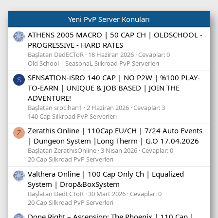
Yeni PvP Server Konuları
ATHENS 2005 MACRO | 50 CAP CH | OLDSCHOOL -
PROGRESSIVE - HARD RATES
Başlatan DedECToR
18 Haziran 2026
Cevaplar: 0
Old School | SeasonaL Silkroad PvP Serverleri
SENSATION-iSRO 140 CAP | NO P2W | %100 PLAY-
S
TO-EARN | UNIQUE & JOB BASED | JOIN THE
ADVENTURE!
Başlatan srocihan1
2 Haziran 2026
Cevaplar: 3
140 Cap Silkroad PvP Serverleri
Zerathis Online | 110Cap EU/CH | 7/24 Auto Events
Z
| Dungeon System |Long Therm | G.O 17.04.2026
Başlatan ZerathisOnline
3 Nisan 2026
Cevaplar: 0
20 Cap Silkroad PvP Serverleri
Valthera Online | 100 Cap Only Ch | Equalized
System | Drop&BoxSystem
Başlatan DedECToR
30 Mart 2026
Cevaplar: 0
20 Cap Silkroad PvP Serverleri
Done Right – Ascension: The Phoenix | 110 Cap |