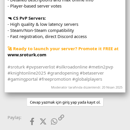
- Player-based server votes
🔫 CS PvP Servers:
- High quality & low latency servers
- Steam/Non-Steam compatibility
- Fast registration, direct Discord access
🚀 Ready to launch your server? Promote it FREE at
www.sroturk.com
#sroturk #pvpserverlist #silkroadonline #metin2pvp
#knightonline2025 #grandopening #betaserver
#gamingportal #freepromotion #globalplayers
Moderatör tarafında düzenlendi:
20 Nisan 2025
Cevap yazmak için giriş yap yada kayıt ol.
Facebook
X (Twitter)
WhatsApp
Link
Paylaş: