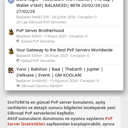
Wallet ≠ Skill| BALANCED| BETA 20/02/26|GO
27/02/26
Başlatan DedECToR
24 Şubat 2026
Cevaplar: 0
20 Cap Silkroad PvP Serverleri
PvP Server Brotherhood
Başlatan Editör
5 Mayıs 2025
Cevaplar: 0
🌏 Global PvP Serverlar
Your Gateway to the Best PvP Servers Worldwide
Başlatan Editör
24 Nisan 2025
Cevaplar: 0
🌏 Global PvP Serverlar
Yuno | Babilion | Baal | TheEarth | Jupiter |
Zielkiaxe | Eventi | GM KODLARI
Başlatan SroMobil
13 Ağustos 2024
Cevaplar: 0
🐪 Silkroad Oyuncu Rehberi
SroTURK’te en güncel
PvP server konularını
, açılış
tarihlerini ve detaylı sunucu bilgilerini inceleyerek yeni
Silkroad PvP serverlerini keşfedin.
Aktif sunucuların durumunu ve oyuncu sayılarını
PvP
Server İstatistikleri
sayfasından karşılaştırabilir, ayrıca