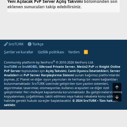
Yeni Açılacak PvP Server Açılış Takvimi
bölümünden son
eklenen sunucuları takip edebilirsiniz.
SroTURK
Türkçe
Şartlar ve kurallar
Gizlilik politikası
Yardım
S
r
o
®
Community platform by XenForo
© 2010-2026 XenForo Ltd.
T
SroTURK
ve
SroMOBIL
;
Silkroad Private Server
,
Metin2 PvP
ve
Knight Online
U
PvP Server
toplulukları için
Açılış Takvimi
,
Canlı Oyuncu İstatistikleri
,
Server
R
Analizleri
ve
PvP Server Karşılaştırma Sistemi
sunan bağımsız platformlardır.
K
Joymax, JC Planet ve diğer oyun yayıncıları ile herhangi bir resmi bağlantıları
R
bulunmamaktadır. SroTURK üzerinde geliştirilen tüm yazılım sistemleri,
S
Üst
S
algoritmalar, tasarımlar, otomasyonlar, kullanıcı arayüzleri ve diğer özel
M
geliştirmeler fikri mülkiyet kapsamında korunmaktadır. Bu geliştirmelerin izinsiz
e
kopyalanması, çoğaltılması, taklit edilmesi veya haksız rekabete konu edilmesi
Alt
r
halinde gerekli hukuki süreçler başlatılacaktır.
© 2024 SroTURK • Tüm hakları
k
saklıdır.
e
z
Bu site çerezler kullanır. Bu siteyi kullanmaya devam ederek çerez
i
kullanımımızı kabul etmiş olursunuz.
Kabul
Daha fazla bilgi edin...