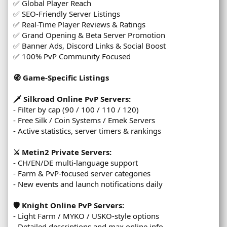
✅ Global Player Reach
✅ SEO-Friendly Server Listings
✅ Real-Time Player Reviews & Ratings
✅ Grand Opening & Beta Server Promotion
✅ Banner Ads, Discord Links & Social Boost
✅ 100% PvP Community Focused
🧭 Game-Specific Listings
🗡️ Silkroad Online PvP Servers:
- Filter by cap (90 / 100 / 110 / 120)
- Free Silk / Coin Systems / Emek Servers
- Active statistics, server timers & rankings
⚔️ Metin2 Private Servers:
- CH/EN/DE multi-language support
- Farm & PvP-focused server categories
- New events and launch notifications daily
🛡️ Knight Online PvP Servers:
- Light Farm / MYKO / USKO-style options
- Detailed descriptions and max online info