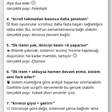
🙂
diye dua eder
Gerçeklik payı: Psikolojik
4. "Scroll takmadan basınca daha şanslısın"
🎲 Bazı oyuncular scrollsuz daha fazla başarı sağladığını
iddia eder. Bu, scroll’un zamanlamasına bağlı olabilir.
Gerçeklik payı: Kararsız (servere bağlı)
5. "İlk itemi yak, ikinciyi kesin +8 yaparsın"
🔥 Bilerek yakmak, sistemin 'acımış' hissine kapılacağı
🙂
düşünülür. Ne kadar mantıklı, tartışılır
Gerçeklik payı: Efsanevi
6. "İlk item + olduysa hemen devam etme, sistem
seni fark eder!"
🧠 Sistem mantığına göre ardışık başarılar sınırlanabilir.
Özellikle özel script’li serverlerde bu gerçek olabilir.
Gerçeklik payı: Yüksek (bazı serverler için)
7. "Kırmızı giysi + getirir"
👕 Görünüşe göre değil, sistemsel şansa bağlıdır ama