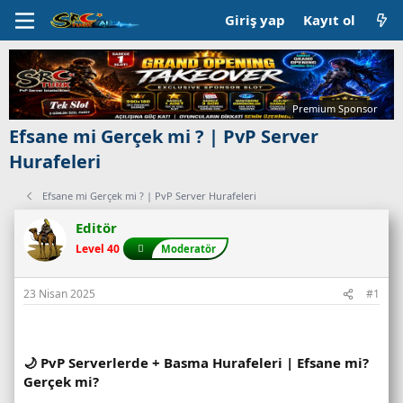
Giriş yap
Kayıt ol
Premium Sponsor
Efsane mi Gerçek mi ? | PvP Server
Hurafeleri
Efsane mi Gerçek mi ? | PvP Server Hurafeleri
Editör
Level 40
Moderatör
23 Nisan 2025
#1
🌙 PvP Serverlerde + Basma Hurafeleri | Efsane mi?
Gerçek mi?