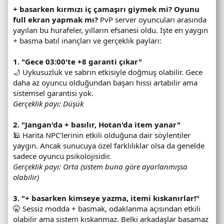
+ basarken kırmızı iç çamaşırı giymek mi? Oyunu
full ekran yapmak mı?
PvP server oyuncuları arasında
yayılan bu hurafeler, yılların efsanesi oldu. İşte en yaygın
+ basma batıl inançları ve gerçeklik payları:
1. "Gece 03:00'te +8 garanti çıkar"
🌙 Uykusuzluk ve sabrın etkisiyle doğmuş olabilir. Gece
daha az oyuncu olduğundan başarı hissi artabilir ama
sistemsel garantisi yok.
Gerçeklik payı: Düşük
2. "Jangan'da + basılır, Hotan'da item yanar"
🕌 Harita NPC'lerinin etkili olduğuna dair söylentiler
yaygın. Ancak sunucuya özel farklılıklar olsa da genelde
sadece oyuncu psikolojisidir.
Gerçeklik payı: Orta (sistem buna göre ayarlanmışsa
olabilir)
3. "+ basarken kimseye yazma, itemi kıskanırlar!"
🤫 Sessiz modda + basmak, odaklanma açısından etkili
olabilir ama sistem kıskanmaz. Belki arkadaşlar basamaz