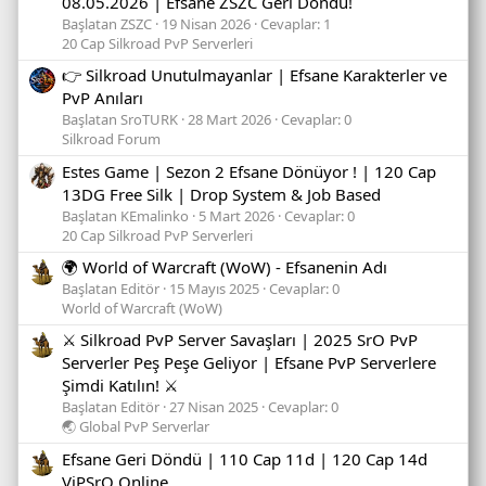
08.05.2026 | Efsane ZSZC Geri Döndü!
Başlatan ZSZC
19 Nisan 2026
Cevaplar: 1
20 Cap Silkroad PvP Serverleri
👉 Silkroad Unutulmayanlar | Efsane Karakterler ve
PvP Anıları
Başlatan SroTURK
28 Mart 2026
Cevaplar: 0
Silkroad Forum
Estes Game | Sezon 2 Efsane Dönüyor ! | 120 Cap
13DG Free Silk | Drop System & Job Based
Başlatan KEmalinko
5 Mart 2026
Cevaplar: 0
20 Cap Silkroad PvP Serverleri
🌍 World of Warcraft (WoW) - Efsanenin Adı
Başlatan Editör
15 Mayıs 2025
Cevaplar: 0
World of Warcraft (WoW)
⚔️ Silkroad PvP Server Savaşları | 2025 SrO PvP
Serverler Peş Peşe Geliyor | Efsane PvP Serverlere
Şimdi Katılın! ⚔️
Başlatan Editör
27 Nisan 2025
Cevaplar: 0
🌏 Global PvP Serverlar
Efsane Geri Döndü | 110 Cap 11d | 120 Cap 14d
ViPSrO Online