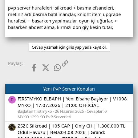
pvp server hurafeleri, silkroad + basma efsaneleri,
metin2 artı basma batıl inançlar, knight item upgrade
hurafesi, + basarken yapılmazlar, oyun içi uğurlar, +
basarken abdest alma, kırmızı don giy kesin tutar,
Cevap yazmak için giriş yap yada kayıt ol.
Facebook
X (Twitter)
WhatsApp
Link
Paylaş:
Yeni PvP Server Konuları
FIRSTMYKO ELBAPH | Yeni Efsane Başlıyor | V1098
F
MYKO | 17.07.2026 | 21:00 OFFİCİAL
Başlatan firstmyko
26 Haziran 2026
Cevaplar: 0
MYKO 1299 KO PvP Serverleri
ZSZC Silkroad | 105 CAP | Only CH | 1.300.000 TL
Ödül Havuzu | Beta:04.08.2026 | Grand: