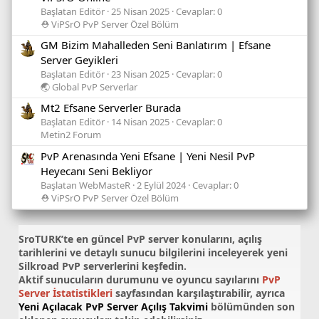
Başlatan Editör
25 Nisan 2025
Cevaplar: 0
⛑️ ViPSrO PvP Server Özel Bölüm
GM Bizim Mahalleden Seni Banlatırım | Efsane
Server Geyikleri
Başlatan Editör
23 Nisan 2025
Cevaplar: 0
🌏 Global PvP Serverlar
Mt2 Efsane Serverler Burada
Başlatan Editör
14 Nisan 2025
Cevaplar: 0
Metin2 Forum
PvP Arenasında Yeni Efsane | Yeni Nesil PvP
Heyecanı Seni Bekliyor
Başlatan WebMasteR
2 Eylül 2024
Cevaplar: 0
⛑️ ViPSrO PvP Server Özel Bölüm
SroTURK’te en güncel
PvP server konularını
, açılış
tarihlerini ve detaylı sunucu bilgilerini inceleyerek yeni
Silkroad PvP serverlerini keşfedin.
Aktif sunucuların durumunu ve oyuncu sayılarını
PvP
Server İstatistikleri
sayfasından karşılaştırabilir, ayrıca
Yeni Açılacak PvP Server Açılış Takvimi
bölümünden son