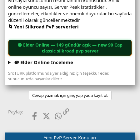
Bu sayfa sunucunun resmi tanıtım konusudur. Anlık
online oyuncu sayısı, Server Peak istatistikleri,
güncellemeler, etkinlikler ve önemli duyurular bu sayfada
düzenli olarak güncellenmektedir.
🌀 Yeni Silkroad PvP serverleri
🟢
Elder Online
— 149 gündür açık — new 90 Cap
classic silkroad pvp server
🪷 Elder Online İnceleme
SroTURK platformunda yer aldığınız için teşekkür eder,
sunucunuzda başarılar dileriz.
Cevap yazmak için giriş yap yada kayıt ol.
Facebook
X (Twitter)
WhatsApp
Link
Paylaş:
Yeni PvP Server Konuları