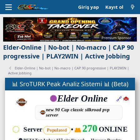
Giriş yap
Kayıt ol
Premium Sponsor
Elder-Online | No-bot | No-macro | CAP 90
progressive | PLAY2WIN | Active Jobbing
Elder-Online | No-bot | No-macro | CAP 90 progressive | PLAY2WIN |
Active Jobbing
C
📊 SroTURK Peak Analiz Sistemi 📊 (Beta)
a
n
l
ı
s
u
n
u
c