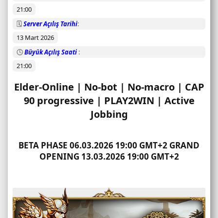
u
21:00
m
u
🗓️
Server Açılış Tarihi
13 Mart 2026
🕓
Büyük Açılış Saati
21:00
Elder-Online | No-bot | No-macro | CAP
90 progressive | PLAY2WIN | Active
Jobbing​
BETA PHASE
06.03.2026 19:00 GMT+2
GRAND
OPENING
13.03.2026 19:00 GMT+2