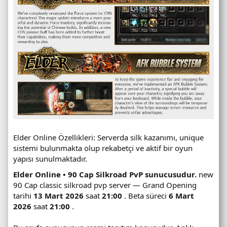
Elder Online Özellikleri: Serverda silk kazanımı, unique
sistemi bulunmakta olup rekabetçi ve aktif bir oyun
yapısı sunulmaktadır.
Elder Online • 90 Cap Silkroad PvP sunucusudur.
new
90 Cap classic silkroad pvp server — Grand Opening
tarihi
13 Mart 2026
saat
21:00
. Beta süreci
6 Mart
2026
saat
21:00
.