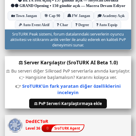
u
d
u
r
u
SroTURK Peak sistemi, forum datalarındaki serverlerin oyuncu
m
aktivitesi ve istikrarını anlık veriler ile analiz ederek en kaliteli PvP
u
deneyimini sunar.
v
e
⚖️ Server Karşılaştır (SroTURK AI Beta 1.0)
o
n
⚖️ Bu serveri diğer Silkroad PvP serverlarla anında karşılaştır.
l
👉 Hangisine başlamalısın? Kararını kolayca ver.
i
👉
SroTURK’ün fark yaratan diğer özelliklerini
n
inceleyin
e
o
⚖️ PvP Serveri Karşılaştırmaya ekle
y
u
n
DedECToR
c
Level 36
SroTURK Agent
u