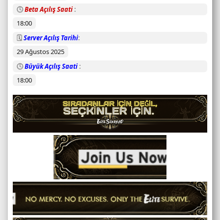
r
🕓
Beta Açılış Saati
u
18:00
m
u
🗓️
Server Açılış Tarihi
29 Ağustos 2025
🕓
Büyük Açılış Saati
18:00