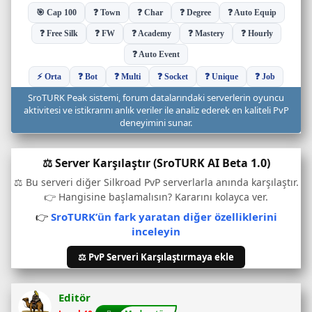
u
c
u
d
u
r
u
SroTURK Peak sistemi, forum datalarındaki serverlerin oyuncu
m
aktivitesi ve istikrarını anlık veriler ile analiz ederek en kaliteli PvP
u
deneyimini sunar.
v
e
⚖️ Server Karşılaştır (SroTURK AI Beta 1.0)
o
n
⚖️ Bu serveri diğer Silkroad PvP serverlarla anında karşılaştır.
l
👉 Hangisine başlamalısın? Kararını kolayca ver.
i
👉
SroTURK’ün fark yaratan diğer özelliklerini
n
inceleyin
e
o
⚖️ PvP Serveri Karşılaştırmaya ekle
y
u
n
Editör
c