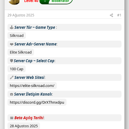
Level 40
Moderatör
u
s
29 Ağustos 2025
#1
a
y
🕹️
Server Tür ~ Game Type
ı
s
Silkroad
ı
❤️
Server Adı~Server Name
:
Elite Silkroad
C
a
🛡️
Server Cap ~ Select Cap
n
100 Cap
l
🔗
Server Web Sitesi
ı
s
https://elite-silkroad.com/
u
☎️
Server İletişim Kanalı
n
u
https://discord.gg/DrXThnxdpu
c
u
📅
Beta Açılış Tarihi
d
28 Ağustos 2025
u