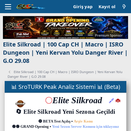
Giriş yap
Kayıt ol
Premium Sponsor
Elite Silkroad | 100 Cap CH | Macro | ISRO
Dungeon | Yeni Kervan Yolu Danger River |
G.O 29.08
Elite Silkroad | 100 Cap CH | Macro | ISRO Dungeon | Yeni Kervan Yolu
Danger River | G.O 29.08
C
📊 SroTURK Peak Analiz Sistemi 📊 (Beta)
a
n
l
ı
s
u
n