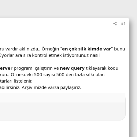
#1
ru vardır aklınızda.. Örneğin "
en çok silk kimde var
" bunu
yorlar ara sıra kontrol etmek istiyorsunuz nasıl
Server
programı çalıştırın ve
new query
tıklayarak kodu
rün.. Örnekdeki 500 sayısı 500 den fazla silki olan
rları listelenir.
ilirsiniz. Arşivimizde varsa paylaşırız..