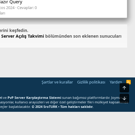
Hazır Query
tos 2024
Cevaplar: 0
arı
erini keşfedin.
 Server Açılış Takvimi
bölümünden son eklenen sunucuları
Şartlar ve kurallar
Gizlilik politikası
Yardım
S
r
Üst
o
T
ri
ve
PvP Server Karşılaştırma Sistemi
sunan bağımsız platformlardır. Joymax, JC
Alt
U
asyonlar, kullanıcı arayüzleri ve diğer özel geliştirmeler fikri mülkiyet kapsamında
R
çler başlatılacaktır.
© 2024 SroTURK • Tüm hakları saklıdır.
K
R
S
bul etmiş olursunuz.
S
M
e
r