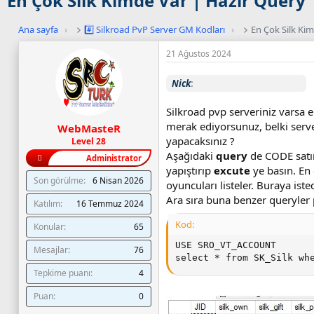
En Çok Silk Kimde Var | Hazır Query
Ana sayfa
›
#️⃣ Silkroad PvP Server GM Kodları
›
En Çok Silk Ki
21 Ağustos 2024
Nick
Silkroad pvp serveriniz varsa e
merak ediyorsunuz, belki serve
WebMasteR
yapacaksınız ?
Level 28
Aşağıdaki
query
de CODE satır
Administrator
yapıştırıp
excute
ye basın. En 
Son görülme
6 Nisan 2026
oyuncuları listeler. Buraya isted
Ara sıra buna benzer queryler p
Katılım
16 Temmuz 2024
Kod:
Konular
65
USE SRO_VT_ACCOUNT

Mesajlar
76
select * from SK_Silk wh
Tepkime puanı
4
Puan
0