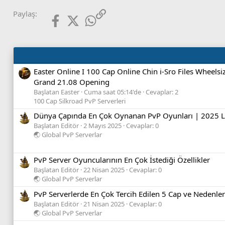
Facebook
X (Twitter)
WhatsApp
Link
Paylaş:
Easter Online I 100 Cap Online Chin i-Sro Files Wheelsi
Grand 21.08 Opening
Başlatan Easter
Cuma saat 05:14'de
Cevaplar: 2
100 Cap Silkroad PvP Serverleri
Dünya Çapında En Çok Oynanan PvP Oyunları | 2025 L
Başlatan Editör
2 Mayıs 2025
Cevaplar: 0
🌏 Global PvP Serverlar
PvP Server Oyuncularının En Çok İstediği Özellikler
Başlatan Editör
22 Nisan 2025
Cevaplar: 0
🌏 Global PvP Serverlar
PvP Serverlerde En Çok Tercih Edilen 5 Cap ve Nedenler
Başlatan Editör
21 Nisan 2025
Cevaplar: 0
🌏 Global PvP Serverlar