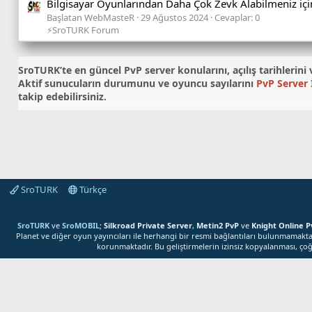
Bilgisayar Oyunlarından Daha Çok Zevk Alabilmeniz içi
Başlatan WebMasteR
29 Ağustos 2024
Cevaplar: 0
⚡SroTURK Forum
SroTURK’te en güncel
PvP server konularını
, açılış tarihleri
Aktif sunucuların durumunu ve oyuncu sayılarını
PvP Server İ
takip edebilirsiniz.
SroTURK
Türkçe
SroTURK
ve
SroMOBIL
;
Silkroad Private Server
,
Metin2 PvP
ve
Knight Online P
Planet ve diğer oyun yayıncıları ile herhangi bir resmi bağlantıları bulunmamaktadı
korunmaktadır. Bu geliştirmelerin izinsiz kopyalanması, çoğa
Bu site çerezler ku