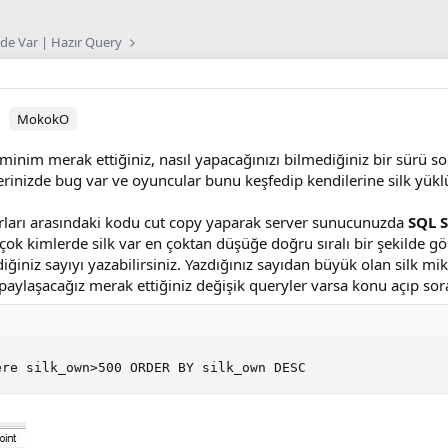
mde Var | Hazır Query
MokokO
minim merak ettiğiniz, nasıl yapacağınızı bilmediğiniz bir sürü so
rinizde bug var ve oyuncular bunu keşfedip kendilerine silk yüklü
ları arasındaki kodu cut copy yaparak server sunucunuzda
SQL 
çok kimlerde silk var en çoktan düşüğe doğru sıralı bir şekilde gö
iğiniz sayıyı yazabilirsiniz. Yazdığınız sayıdan büyük olan silk mikta
aylaşacağız merak ettiğiniz değişik queryler varsa konu açıp sorab
ere silk_own>500 ORDER BY silk_own DESC