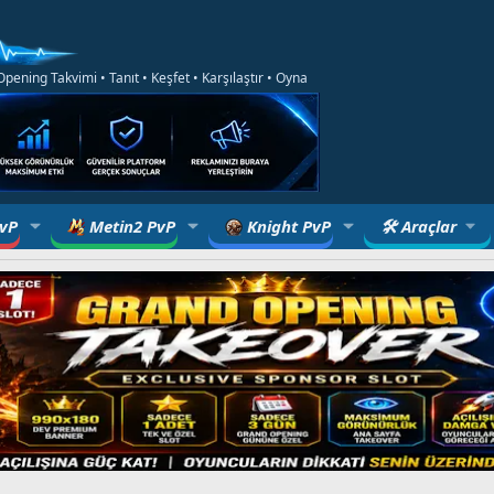
ening Takvimi • Tanıt • Keşfet • Karşılaştır • Oyna
PvP
Metin2 PvP
Knight PvP
🛠 Araçlar