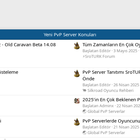
Yeni PvP Server Konuları
z - Old Caravan Beta 14.08
Tüm Zamanların En Çok Oy
Başlatan Editör
3 Mayıs 2025
⚡SroTURK Forum
isteleme
PvP Server Tanıtımı SroTUR
Önde
Başlatan Editör
26 Nisan 2025
🐪 Silkroad Oyuncu Rehberi
2025’in En Çok Beklenen Pv
Başlatan Adminx
22 Nisan 20
🌏 Global PvP Serverlar
i
PvP Serverlerde Oyuncunun
Başlatan Editör
21 Nisan 2025
🌏 Global PvP Serverlar