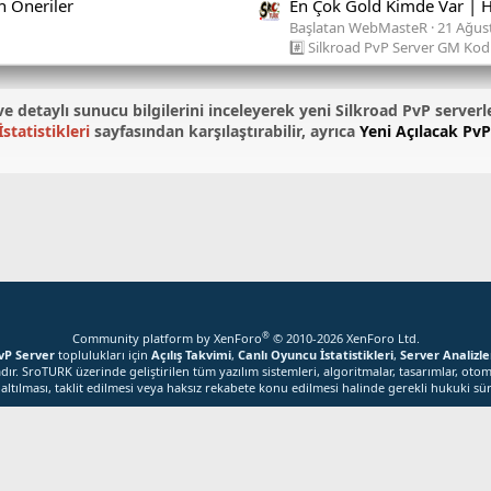
n Öneriler
En Çok Gold Kimde Var | 
Başlatan WebMasteR
21 Ağus
#️⃣ Silkroad PvP Server GM Kodl
ni ve detaylı sunucu bilgilerini inceleyerek yeni Silkroad PvP serverl
statistikleri
sayfasından karşılaştırabilir, ayrıca
Yeni Açılacak PvP
®
Community platform by XenForo
© 2010-2026 XenForo Ltd.
vP Server
toplulukları için
Açılış Takvimi
,
Canlı Oyuncu İstatistikleri
,
Server Analizle
r. SroTURK üzerinde geliştirilen tüm yazılım sistemleri, algoritmalar, tasarımlar, otom
ltılması, taklit edilmesi veya haksız rekabete konu edilmesi halinde gerekli hukuki süre
llanır. Bu siteyi kullanmaya devam ederek çerez kullanımımızı ka
Kabul
Daha fazla bilgi edin...