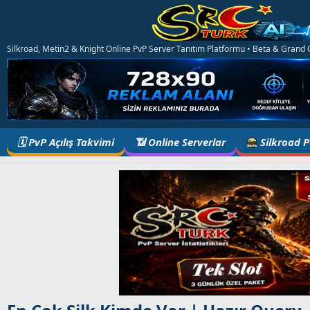
Silkroad, Metin2 & Knight Online PvP Server Tanıtım Platformu • Beta & Grand Op
🗓️ PvP Açılış Takvimi
📶 Online Serverlar
Silkroad 