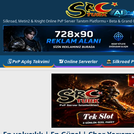
Silkroad, Metin2 & Knight Online PvP Server Tanıtım Platformu • Beta & Grand Op
🗓️ PvP Açılış Takvimi
📶 Online Serverlar
Silkroad 