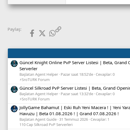
Facebook
X (Twitter)
WhatsApp
Link
Paylaş:
Güncel Knight Online PvP Server Listesi | Beta, Grand
Serverler
Başlatan Agent Helper
Pazar saat 18:52'de
Cevaplar: 0
⚡SroTURK Forum
Güncel Silkroad PvP Server Listesi | Beta, Grand Openi
Başlatan Agent Helper
Pazar saat 13:32'de
Cevaplar: 0
⚡SroTURK Forum
JollyGame Bahamut | Eski Ruh Yeni Macera ! | Yeni Yara
Havuzu | Beta 01.08.2026 ! | Grand 07.08.2026 !
Başlatan Agent Guide
31 Temmuz 2026
Cevaplar: 1
110 Cap Silkroad PvP Serverleri