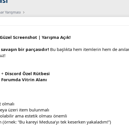
ası
har Yarışması
Güzel Screenshot | Yarışma Açık!
 savaşın bir parçasıdır!
Bu başlıkta hem itemlerin hem de anılar
uz!
k +
Discord Özel Rütbesi
+
Forumda Vitrin Alanı
 olmalı
veya üzeri item bulunmalı
olabilir ama estetik olması önemli
ın (örnek: “Bu kareyi Medusa'yı tek keserken yakaladım!”)