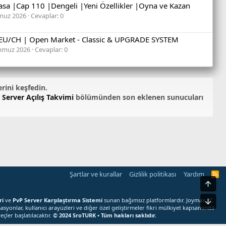
asa |Cap 110 |Dengeli |Yeni Özellikler |Oyna ve Kazan
muz 2026
Cevaplar: 0
 EU/CH | Open Market - Classic & UPGRADE SYSTEM
mmuz 2026
Cevaplar: 0
erini keşfedin.
 Server Açılış Takvimi
bölümünden son eklenen sunucuları
Şartlar ve kurallar
Gizlilik politikası
Yardım
S
r
Üst
o
T
ri
ve
PvP Server Karşılaştırma Sistemi
sunan bağımsız platformlardır. Joymax, JC
Alt
U
asyonlar, kullanıcı arayüzleri ve diğer özel geliştirmeler fikri mülkiyet kapsamında
R
çler başlatılacaktır.
© 2024 SroTURK • Tüm hakları saklıdır.
K
R