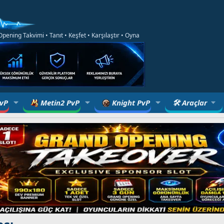
ening Takvimi • Tanıt • Keşfet • Karşılaştır • Oyna
PvP
Metin2 PvP
Knight PvP
🛠 Araçlar