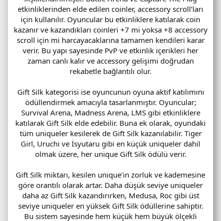
etkinliklerinden elde edilen coinler, accessory scroll’ları
için kullanılır. Oyuncular bu etkinliklere katılarak coin
kazanır ve kazandıkları coinleri +7 mi yoksa +8 accessory
scroll için mi harcayacaklarına tamamen kendileri karar
verir. Bu yapı sayesinde PvP ve etkinlik içerikleri her
zaman canlı kalır ve accessory gelişimi doğrudan
rekabetle bağlantılı olur.
Gift Silk kategorisi ise oyuncunun oyuna aktif katılımını
ödüllendirmek amacıyla tasarlanmıştır. Oyuncular;
Survival Arena, Madness Arena, LMS gibi etkinliklere
katılarak Gift Silk elde edebilir. Buna ek olarak, oyundaki
tüm uniqueler kesilerek de Gift Silk kazanılabilir. Tiger
Girl, Uruchi ve İsyutaru gibi en küçük uniqueler dahil
olmak üzere, her unique Gift Silk ödülü verir.
Gift Silk miktarı, kesilen unique’in zorluk ve kademesine
göre orantılı olarak artar. Daha düşük seviye uniqueler
daha az Gift Silk kazandırırken, Medusa, Roc gibi üst
seviye uniqueler en yüksek Gift Silk ödüllerine sahiptir.
Bu sistem sayesinde hem küçük hem büyük ölçekli