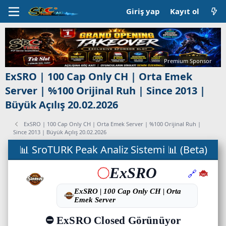
Giriş yap
Kayıt ol
Premium Sponsor
ExSRO | 100 Cap Only CH | Orta Emek
Server | %100 Orijinal Ruh | Since 2013 |
Büyük Açılış 20.02.2026
ExSRO | 100 Cap Only CH | Orta Emek Server | %100 Orijinal Ruh |
Since 2013 | Büyük Açılış 20.02.2026
C
📊 SroTURK Peak Analiz Sistemi 📊 (Beta)
a
n
l
ı
s
u
n