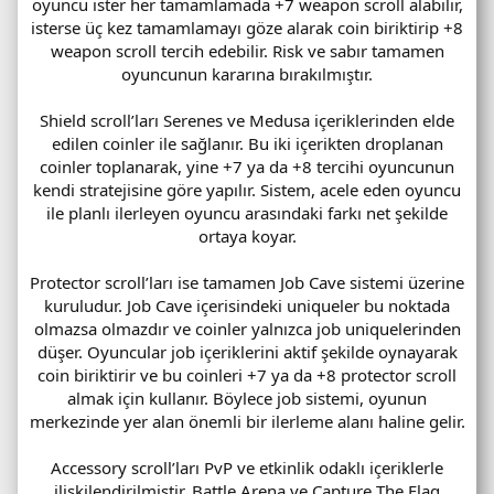
oyuncu ister her tamamlamada +7 weapon scroll alabilir,
isterse üç kez tamamlamayı göze alarak coin biriktirip +8
weapon scroll tercih edebilir. Risk ve sabır tamamen
oyuncunun kararına bırakılmıştır.
Shield scroll’ları Serenes ve Medusa içeriklerinden elde
edilen coinler ile sağlanır. Bu iki içerikten droplanan
coinler toplanarak, yine +7 ya da +8 tercihi oyuncunun
kendi stratejisine göre yapılır. Sistem, acele eden oyuncu
ile planlı ilerleyen oyuncu arasındaki farkı net şekilde
ortaya koyar.
Protector scroll’ları ise tamamen Job Cave sistemi üzerine
kuruludur. Job Cave içerisindeki uniqueler bu noktada
olmazsa olmazdır ve coinler yalnızca job uniquelerinden
düşer. Oyuncular job içeriklerini aktif şekilde oynayarak
coin biriktirir ve bu coinleri +7 ya da +8 protector scroll
almak için kullanır. Böylece job sistemi, oyunun
merkezinde yer alan önemli bir ilerleme alanı haline gelir.
Accessory scroll’ları PvP ve etkinlik odaklı içeriklerle
ilişkilendirilmiştir. Battle Arena ve Capture The Flag