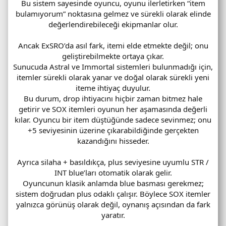
Bu sistem sayesinde oyuncu, oyunu ilerletirken “item
bulamıyorum” noktasına gelmez ve sürekli olarak elinde
değerlendirebileceği ekipmanlar olur.
Ancak ExSRO’da asıl fark, itemi elde etmekte değil; onu
geliştirebilmekte ortaya çıkar.
Sunucuda Astral ve Immortal sistemleri bulunmadığı için,
itemler sürekli olarak yanar ve doğal olarak sürekli yeni
iteme ihtiyaç duyulur.
Bu durum, drop ihtiyacını hiçbir zaman bitmez hale
getirir ve SOX itemleri oyunun her aşamasında değerli
kılar. Oyuncu bir item düştüğünde sadece sevinmez; onu
+5 seviyesinin üzerine çıkarabildiğinde gerçekten
kazandığını hisseder.
Ayrıca silaha + basıldıkça, plus seviyesine uyumlu STR /
INT blue’ları otomatik olarak gelir.
Oyuncunun klasik anlamda blue basması gerekmez;
sistem doğrudan plus odaklı çalışır. Böylece SOX itemler
yalnızca görünüş olarak değil, oynanış açısından da fark
yaratır.