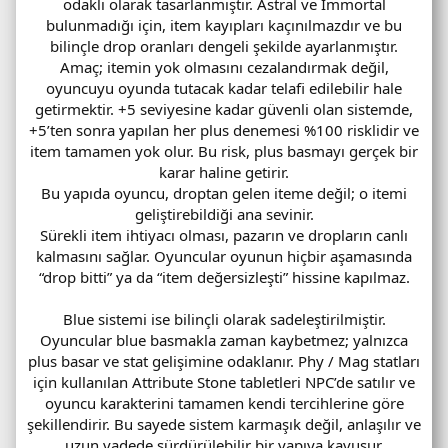
odaklı olarak tasarlanmıştır. Astral ve Immortal
bulunmadığı için, item kayıpları kaçınılmazdır ve bu
bilinçle drop oranları dengeli şekilde ayarlanmıştır.
Amaç; itemin yok olmasını cezalandırmak değil,
oyuncuyu oyunda tutacak kadar telafi edilebilir hale
getirmektir. +5 seviyesine kadar güvenli olan sistemde,
+5’ten sonra yapılan her plus denemesi %100 risklidir ve
item tamamen yok olur. Bu risk, plus basmayı gerçek bir
karar haline getirir.
Bu yapıda oyuncu, droptan gelen iteme değil; o itemi
geliştirebildiği ana sevinir.
Sürekli item ihtiyacı olması, pazarın ve dropların canlı
kalmasını sağlar. Oyuncular oyunun hiçbir aşamasında
“drop bitti” ya da “item değersizleşti” hissine kapılmaz.
Blue sistemi ise bilinçli olarak sadeleştirilmiştir.
Oyuncular blue basmakla zaman kaybetmez; yalnızca
plus basar ve stat gelişimine odaklanır. Phy / Mag statları
için kullanılan Attribute Stone tabletleri NPC’de satılır ve
oyuncu karakterini tamamen kendi tercihlerine göre
şekillendirir. Bu sayede sistem karmaşık değil, anlaşılır ve
uzun vadede sürdürülebilir bir yapıya kavuşur.