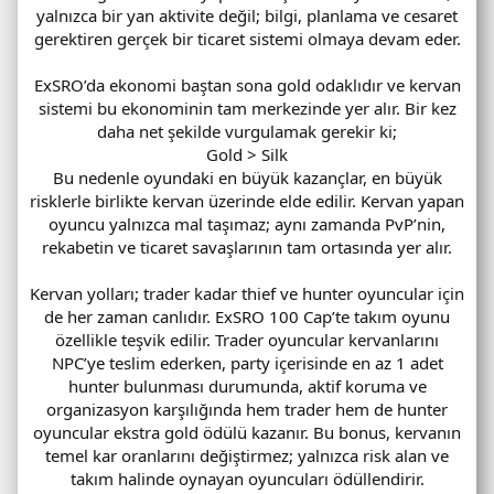
yalnızca bir yan aktivite değil; bilgi, planlama ve cesaret
gerektiren gerçek bir ticaret sistemi olmaya devam eder.
ExSRO’da ekonomi baştan sona gold odaklıdır ve kervan
sistemi bu ekonominin tam merkezinde yer alır. Bir kez
daha net şekilde vurgulamak gerekir ki;
Gold > Silk
Bu nedenle oyundaki en büyük kazançlar, en büyük
risklerle birlikte kervan üzerinde elde edilir. Kervan yapan
oyuncu yalnızca mal taşımaz; aynı zamanda PvP’nin,
rekabetin ve ticaret savaşlarının tam ortasında yer alır.
Kervan yolları; trader kadar thief ve hunter oyuncular için
de her zaman canlıdır. ExSRO 100 Cap’te takım oyunu
özellikle teşvik edilir. Trader oyuncular kervanlarını
NPC’ye teslim ederken, party içerisinde en az 1 adet
hunter bulunması durumunda, aktif koruma ve
organizasyon karşılığında hem trader hem de hunter
oyuncular ekstra gold ödülü kazanır. Bu bonus, kervanın
temel kar oranlarını değiştirmez; yalnızca risk alan ve
takım halinde oynayan oyuncuları ödüllendirir.