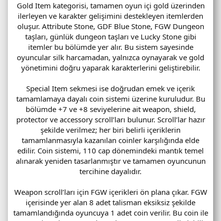
Gold Item kategorisi, tamamen oyun içi gold üzerinden
ilerleyen ve karakter gelişimini destekleyen itemlerden
oluşur. Attribute Stone, GDF Blue Stone, FGW Dungeon
taşları, günlük dungeon taşları ve Lucky Stone gibi
itemler bu bölümde yer alır. Bu sistem sayesinde
oyuncular silk harcamadan, yalnızca oynayarak ve gold
yönetimini doğru yaparak karakterlerini geliştirebilir.
Special Item sekmesi ise doğrudan emek ve içerik
tamamlamaya dayalı coin sistemi üzerine kuruludur. Bu
bölümde +7 ve +8 seviyelerine ait weapon, shield,
protector ve accessory scroll’ları bulunur. Scroll’lar hazır
şekilde verilmez; her biri belirli içeriklerin
tamamlanmasıyla kazanılan coinler karşılığında elde
edilir. Coin sistemi, 110 cap dönemindeki mantık temel
alınarak yeniden tasarlanmıştır ve tamamen oyuncunun
tercihine dayalıdır.
Weapon scroll’ları için FGW içerikleri ön plana çıkar. FGW
içerisinde yer alan 8 adet talisman eksiksiz şekilde
tamamlandığında oyuncuya 1 adet coin verilir. Bu coin ile