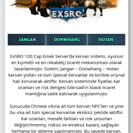
ExSRO 100 Cap Emek Server’da kervan sistemi, oyunun
en kıymetli ve en rekabetçi ticaret mekanizması olarak
tasarlanmıştır. Sistem; Jangan – Donwhang – Hotan
kervan yolları ve tüm Special Kervanlar ile birlikte orijinal
hali korunarak aktiftir. Kervan sisteminde fiyatlar, kar
oranları ve risk dengesi Silkroad’ın klasik ticaret
mantığına sadık kalınarak uygulanmıştır.
Sunucuda Chinese ırkına ait tüm kervan NPC’leri ve yine
bu ırka ait tüm special kervanlar eksiksiz şekilde aktiftir.
Kar oranları, mesafe farkları ve risk unsurları
değiştirilmemiş; risksiz ve emeksiz kazanç sağlayan
herhangi bir ekleme yapılmamıştır. Bu sayede kervan,