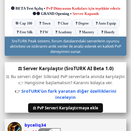
u
c
u
d
u
r
u
SroTURK Peak sistemi, forum datalarındaki serverlerin oyuncu
m
aktivitesi ve istikrarını anlık veriler ile analiz ederek en kaliteli PvP
u
deneyimini sunar.
v
e
⚖️ Server Karşılaştır (SroTURK AI Beta 1.0)
o
n
⚖️ Bu serveri diğer Silkroad PvP serverlarla anında karşılaştır.
l
👉 Hangisine başlamalısın? Kararını kolayca ver.
i
👉
SroTURK’ün fark yaratan diğer özelliklerini
n
inceleyin
e
o
⚖️ PvP Serveri Karşılaştırmaya ekle
y
u
n
byceliq34
c