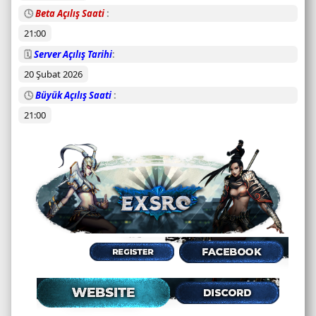
r
🕓
Beta Açılış Saati
u
21:00
m
u
🗓️
Server Açılış Tarihi
20 Şubat 2026
🕓
Büyük Açılış Saati
21:00