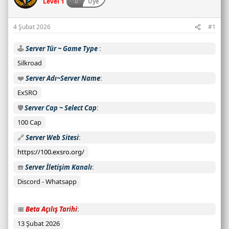
Level 1
Üye
u
s
4 Şubat 2026
#1
a
y
🕹️
Server Tür ~ Game Type
ı
s
Silkroad
ı
❤️
Server Adı~Server Name
:
ExSRO
C
a
🛡️
Server Cap ~ Select Cap
n
100 Cap
l
🔗
Server Web Sitesi
ı
s
https://100.exsro.org/
u
☎️
Server İletişim Kanalı
n
u
Discord - Whatsapp
c
u
📅
Beta Açılış Tarihi
d
13 Şubat 2026
u