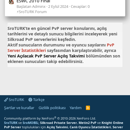
ESWC 2010 Final
Başlatan Adminx
2 Eylül 2024
Cevaplar: 0
⚡SroTURK Forum
SroTURK’te en güncel
PvP server konularını
, açılış
tarihlerini ve detaylı sunucu bilgilerini inceleyerek yeni
Silkroad PvP serverlerini keşfedin.
Aktif sunucuların durumunu ve oyuncu sayılarını
PvP
Server İstatistikleri
sayfasından karşılaştırabilir, ayrıca
Yeni Açılacak PvP Server Açılış Takvimi
bölümünden son
eklenen sunucuları takip edebilirsiniz.
SroTURK
Türkçe
Şartlar ve kurallar
Gizlilik politikası
Yardım
S
r
o
®
Community platform by XenForo
© 2010-2026 XenForo Ltd.
T
SroTURK
ve
SroMOBIL
;
Silkroad Private Server
,
Metin2 PvP
ve
Knight Online
U
PvP Server
toplulukları için
Açılış Takvimi
,
Canlı Oyuncu İstatistikleri
,
Server
R