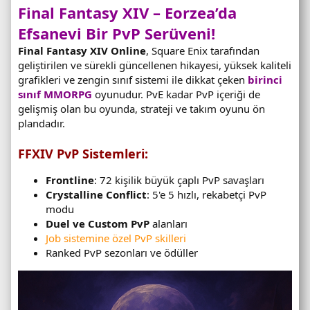
Final Fantasy XIV – Eorzea’da
Efsanevi Bir PvP Serüveni!
Final Fantasy XIV Online
, Square Enix tarafından
geliştirilen ve sürekli güncellenen hikayesi, yüksek kaliteli
grafikleri ve zengin sınıf sistemi ile dikkat çeken
birinci
sınıf MMORPG
oyunudur. PvE kadar PvP içeriği de
gelişmiş olan bu oyunda, strateji ve takım oyunu ön
plandadır.
FFXIV PvP Sistemleri:
Frontline
: 72 kişilik büyük çaplı PvP savaşları
Crystalline Conflict
: 5'e 5 hızlı, rekabetçi PvP
modu
Duel ve Custom PvP
alanları
Job sistemine özel PvP skilleri
Ranked PvP sezonları ve ödüller