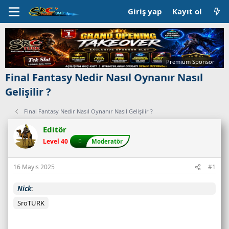
Giriş yap
Kayıt ol
Premium Sponsor
Final Fantasy Nedir Nasıl Oynanır Nasıl
Gelişilir ?
Final Fantasy Nedir Nasıl Oynanır Nasıl Gelişilir ?
Editör
Level 40
Moderatör
16 Mayıs 2025
#1
Nick
SroTURK