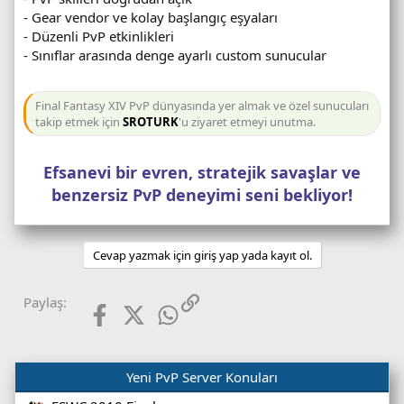
- Gear vendor ve kolay başlangıç eşyaları
- Düzenli PvP etkinlikleri
- Sınıflar arasında denge ayarlı custom sunucular
Final Fantasy XIV PvP dünyasında yer almak ve özel sunucuları
takip etmek için
SROTURK
'u ziyaret etmeyi unutma.
Efsanevi bir evren, stratejik savaşlar ve
benzersiz PvP deneyimi seni bekliyor!
Cevap yazmak için giriş yap yada kayıt ol.
Facebook
X (Twitter)
WhatsApp
Link
Paylaş:
Yeni PvP Server Konuları