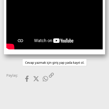
Cevap yazmak için giriş yap yada kayıt ol.
Facebook
X (Twitter)
WhatsApp
Link
Paylaş: