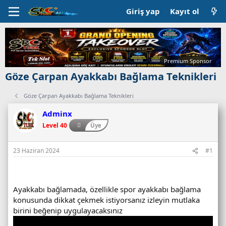
Giriş yap
Kayıt ol
Premium Sponsor
Göze Çarpan Ayakkabı Bağlama Teknikleri
Göze Çarpan Ayakkabı Bağlama Teknikleri
Adminx
Level 40
Üye
23 Haziran 2024
#1
Ayakkabı bağlamada, özellikle spor ayakkabı bağlama
konusunda dikkat çekmek istiyorsanız izleyin mutlaka
birini beğenip uygulayacaksınız