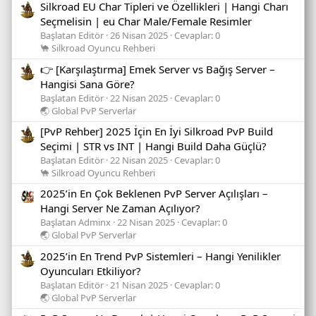
Silkroad EU Char Tipleri ve Özellikleri | Hangi Charı
Seçmelisin | eu Char Male/Female Resimler
Başlatan Editör
26 Nisan 2025
Cevaplar: 0
🐪 Silkroad Oyuncu Rehberi
👉 [Karşılaştırma] Emek Server vs Bağış Server –
Hangisi Sana Göre?
Başlatan Editör
22 Nisan 2025
Cevaplar: 0
🌏 Global PvP Serverlar
[PvP Rehber] 2025 İçin En İyi Silkroad PvP Build
Seçimi | STR vs INT | Hangi Build Daha Güçlü?
Başlatan Editör
22 Nisan 2025
Cevaplar: 0
🐪 Silkroad Oyuncu Rehberi
2025’in En Çok Beklenen PvP Server Açılışları –
Hangi Server Ne Zaman Açılıyor?
Başlatan Adminx
22 Nisan 2025
Cevaplar: 0
🌏 Global PvP Serverlar
2025’in En Trend PvP Sistemleri – Hangi Yenilikler
Oyuncuları Etkiliyor?
Başlatan Editör
21 Nisan 2025
Cevaplar: 0
🌏 Global PvP Serverlar