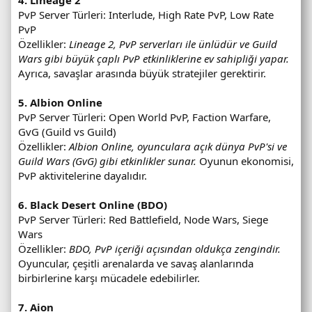
4. Lineage 2
PvP Server Türleri: Interlude, High Rate PvP, Low Rate
PvP
Özellikler:
Lineage 2, PvP serverları ile ünlüdür ve Guild
Wars gibi büyük çaplı PvP etkinliklerine ev sahipliği yapar.
Ayrıca, savaşlar arasında büyük stratejiler gerektirir.
5. Albion Online
PvP Server Türleri: Open World PvP, Faction Warfare,
GvG (Guild vs Guild)
Özellikler:
Albion Online, oyunculara açık dünya PvP'si ve
Guild Wars (GvG) gibi etkinlikler sunar.
Oyunun ekonomisi,
PvP aktivitelerine dayalıdır.
6. Black Desert Online (BDO)
PvP Server Türleri: Red Battlefield, Node Wars, Siege
Wars
Özellikler:
BDO, PvP içeriği açısından oldukça zengindir.
Oyuncular, çeşitli arenalarda ve savaş alanlarında
birbirlerine karşı mücadele edebilirler.
7. Aion