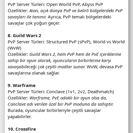
PvP Server Türleri: Open World PvP, Abyss PvP
Özellikler:
Aion, açık dünya PvP ve belirli bölgelerdeki PvP
savaşları ile tanınır.
Ayrıca, PvP temalı bölgelerdeki
savaşlar çok yoğun geçer.
8. Guild Wars 2
PvP Server Türleri: Structured PvP (sPvP), World vs World
(WvW)
Özellikler:
Guild Wars 2, hem PvP hem de PvE içeriklerine
sahip bir oyun olarak, oyuncuların birbirlerine karşı
savaşabileceği çok çeşitli modlar sunar.
WvW, devasa PvP
savaşlarına olanak sağlar.
9. Warframe
PvP Server Türleri: Conclave (1v1, 2v2, Deathmatch)
Özellikler:
Warframe, PvE odaklı bir oyun olsa da,
Conclave adı verilen özel bir PvP moduna da sahiptir.
Burada, oyuncular birbirleriyle çeşitli savaşlar
yapabilirler.
10. CrossFire