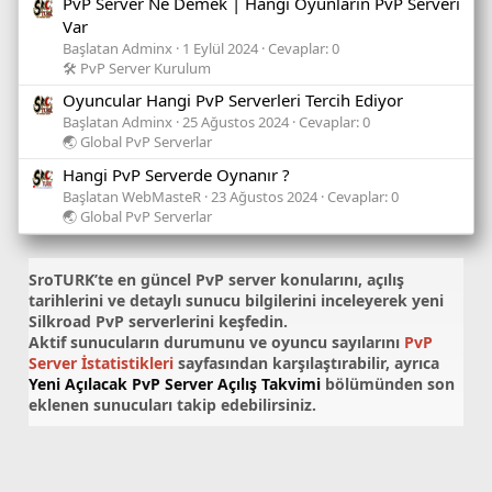
PvP Server Ne Demek | Hangi Oyunların PvP Serveri
Var
Başlatan Adminx
1 Eylül 2024
Cevaplar: 0
🛠️ PvP Server Kurulum
Oyuncular Hangi PvP Serverleri Tercih Ediyor
Başlatan Adminx
25 Ağustos 2024
Cevaplar: 0
🌏 Global PvP Serverlar
Hangi PvP Serverde Oynanır ?
Başlatan WebMasteR
23 Ağustos 2024
Cevaplar: 0
🌏 Global PvP Serverlar
SroTURK’te en güncel
PvP server konularını
, açılış
tarihlerini ve detaylı sunucu bilgilerini inceleyerek yeni
Silkroad PvP serverlerini keşfedin.
Aktif sunucuların durumunu ve oyuncu sayılarını
PvP
Server İstatistikleri
sayfasından karşılaştırabilir, ayrıca
Yeni Açılacak PvP Server Açılış Takvimi
bölümünden son
eklenen sunucuları takip edebilirsiniz.