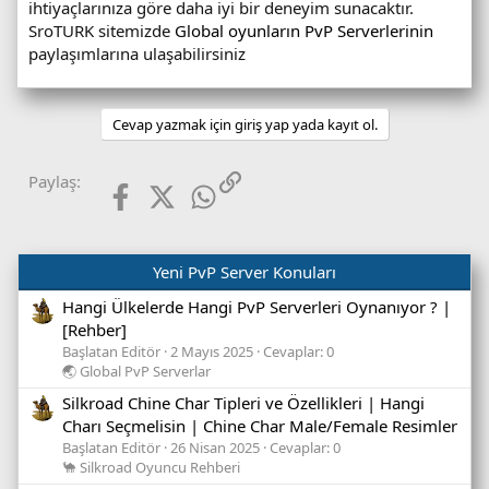
ihtiyaçlarınıza göre daha iyi bir deneyim sunacaktır.
SroTURK sitemizde
Global oyunların PvP Serverlerinin
paylaşımlarına ulaşabilirsiniz
Cevap yazmak için giriş yap yada kayıt ol.
Facebook
X (Twitter)
WhatsApp
Link
Paylaş:
Yeni PvP Server Konuları
Hangi Ülkelerde Hangi PvP Serverleri Oynanıyor ? |
[Rehber]
Başlatan Editör
2 Mayıs 2025
Cevaplar: 0
🌏 Global PvP Serverlar
Silkroad Chine Char Tipleri ve Özellikleri | Hangi
Charı Seçmelisin | Chine Char Male/Female Resimler
Başlatan Editör
26 Nisan 2025
Cevaplar: 0
🐪 Silkroad Oyuncu Rehberi