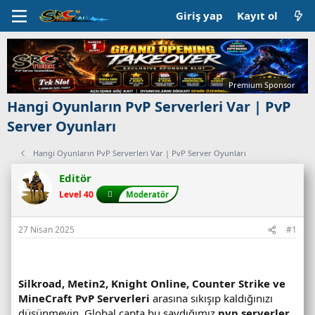
Giriş yap
Kayıt ol
Premium Sponsor
Hangi Oyunların PvP Serverleri Var | PvP
Server Oyunları
Hangi Oyunların PvP Serverleri Var | PvP Server Oyunları
Editör
Level 40
Moderatör
27 Nisan 2025
#1
Silkroad, Metin2, Knight Online, Counter Strike ve
MineCraft PvP Serverleri
arasına sıkışıp kaldığınızı
düşünmeyin. Global çapta bu saydığımız
pvp serverler