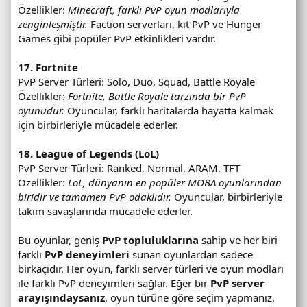
Özellikler:
Minecraft, farklı PvP oyun modlarıyla
zenginleşmiştir.
Faction serverları, kit PvP ve Hunger
Games gibi popüler PvP etkinlikleri vardır.
17. Fortnite
PvP Server Türleri: Solo, Duo, Squad, Battle Royale
Özellikler:
Fortnite, Battle Royale tarzında bir PvP
oyunudur.
Oyuncular, farklı haritalarda hayatta kalmak
için birbirleriyle mücadele ederler.
18. League of Legends (LoL)
PvP Server Türleri: Ranked, Normal, ARAM, TFT
Özellikler:
LoL, dünyanın en popüler MOBA oyunlarından
biridir ve tamamen PvP odaklıdır.
Oyuncular, birbirleriyle
takım savaşlarında mücadele ederler.
Bu oyunlar, geniş
PvP topluluklarına
sahip ve her biri
farklı
PvP deneyimleri
sunan oyunlardan sadece
birkaçıdır. Her oyun, farklı server türleri ve oyun modları
ile farklı PvP deneyimleri sağlar. Eğer bir
PvP server
arayışındaysanız
, oyun türüne göre seçim yapmanız,