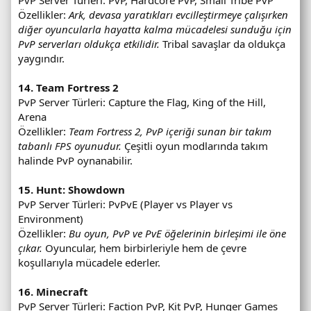
PvP Server Türleri: PvP, Hardcore PvP, Small Tribe PvP
Özellikler:
Ark, devasa yaratıkları evcilleştirmeye çalışırken
diğer oyuncularla hayatta kalma mücadelesi sunduğu için
PvP serverları oldukça etkilidir.
Tribal savaşlar da oldukça
yaygındır.
14. Team Fortress 2
PvP Server Türleri: Capture the Flag, King of the Hill,
Arena
Özellikler:
Team Fortress 2, PvP içeriği sunan bir takım
tabanlı FPS oyunudur.
Çeşitli oyun modlarında takım
halinde PvP oynanabilir.
15. Hunt: Showdown
PvP Server Türleri: PvPvE (Player vs Player vs
Environment)
Özellikler:
Bu oyun, PvP ve PvE öğelerinin birleşimi ile öne
çıkar.
Oyuncular, hem birbirleriyle hem de çevre
koşullarıyla mücadele ederler.
16. Minecraft
PvP Server Türleri: Faction PvP, Kit PvP, Hunger Games