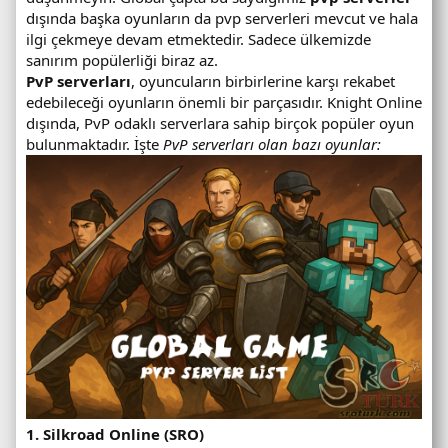
dışında başka oyunların da pvp serverleri mevcut ve hala
ilgi çekmeye devam etmektedir. Sadece ülkemizde
sanırım popülerliği biraz az.
PvP serverları
, oyuncuların birbirlerine karşı rekabet
edebileceği oyunların önemli bir parçasıdır. Knight Online
dışında, PvP odaklı serverlara sahip birçok popüler oyun
bulunmaktadır. İşte
PvP serverları olan bazı oyunlar:
1. Silkroad Online (SRO)