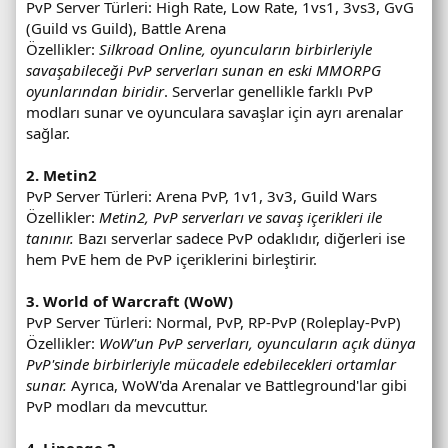
PvP Server Türleri: High Rate, Low Rate, 1vs1, 3vs3, GvG
(Guild vs Guild), Battle Arena
Özellikler:
Silkroad Online, oyuncuların birbirleriyle
savaşabileceği PvP serverları sunan en eski MMORPG
oyunlarından biridir
. Serverlar genellikle farklı PvP
modları sunar ve oyunculara savaşlar için ayrı arenalar
sağlar.
2. Metin2
PvP Server Türleri: Arena PvP, 1v1, 3v3, Guild Wars
Özellikler:
Metin2, PvP serverları ve savaş içerikleri ile
tanınır.
Bazı serverlar sadece PvP odaklıdır, diğerleri ise
hem PvE hem de PvP içeriklerini birleştirir.
3. World of Warcraft (WoW)
PvP Server Türleri: Normal, PvP, RP-PvP (Roleplay-PvP)
Özellikler:
WoW'un PvP serverları, oyuncuların açık dünya
PvP'sinde birbirleriyle mücadele edebilecekleri ortamlar
sunar.
Ayrıca, WoW'da Arenalar ve Battleground'lar gibi
PvP modları da mevcuttur.