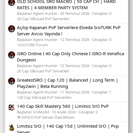
OLD SCHOOL SRO MACRO | 50 CAP CH | HARD
RATES | 4 MEMBER PARTY SYSTEM
Başlatan Agent Hunter
20 Temmuz 2026
Cevaplar: 0
20 Cap Silkroad PvP Serverleri
Açılıp Kapanan PvP Serverlere Elveda SroTURK PvP
Server Avcısı Yayında !
Başlatan Agent Hunter
12 Temmuz 2026
Cevaplar: 0
⚡SroTURK Forum
iSRO Online I 40 Cap Only Chinese I iSRO-R Venefica
Dungeon
Başlatan Agent Hunter
12 Temmuz 2026
Cevaplar: 0
20 Cap Silkroad PvP Serverleri
GreatestSRO | Cap 120 | Balanced | Long Term |
Play2win | Beta Running
Başlatan Agent Hunter
11 Temmuz 2026
Cevaplar: 1
120 Cap Silkroad PvP Serverleri
140 Cap Skill Mastery 560 | Limitsiz SrO PvP
Başlatan SroMobil
10 Aralık 2024
Cevaplar: 0
⛑️ ViPSrO PvP Server Özel Bölüm
Limitsiz SrO | 140 Cap 15d | Unlimited SrO | Pvp
Server