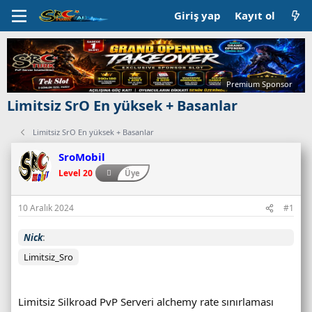
Giriş yap
Kayıt ol
Premium Sponsor
Limitsiz SrO En yüksek + Basanlar
Limitsiz SrO En yüksek + Basanlar
SroMobil
Level 20
Üye
10 Aralık 2024
#1
Nick
Limitsiz_Sro
Limitsiz Silkroad PvP Serveri alchemy rate sınırlaması