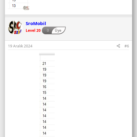
SroMobil
Level 20
Üye
19 Aralık 2024
#6