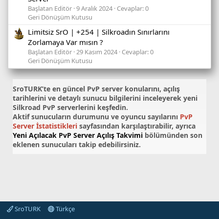
Başlatan Editör
9 Aralık 2024
Cevaplar: 0
Geri Dönüşüm Kutusu
Limitsiz SrO | +254 | Silkroadın Sınırlarını
Zorlamaya Var mısın ?
Başlatan Editör
29 Kasım 2024
Cevaplar: 0
Geri Dönüşüm Kutusu
SroTURK’te en güncel
PvP server konularını
, açılış
tarihlerini ve detaylı sunucu bilgilerini inceleyerek yeni
Silkroad PvP serverlerini keşfedin.
Aktif sunucuların durumunu ve oyuncu sayılarını
PvP
Server İstatistikleri
sayfasından karşılaştırabilir, ayrıca
Yeni Açılacak PvP Server Açılış Takvimi
bölümünden son
eklenen sunucuları takip edebilirsiniz.
SroTURK
Türkçe