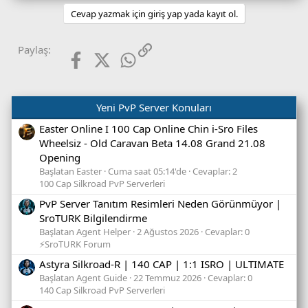
Cevap yazmak için giriş yap yada kayıt ol.
Facebook
X (Twitter)
WhatsApp
Link
Paylaş:
Yeni PvP Server Konuları
Easter Online I 100 Cap Online Chin i-Sro Files
Wheelsiz - Old Caravan Beta 14.08 Grand 21.08
Opening
Başlatan Easter
Cuma saat 05:14'de
Cevaplar: 2
100 Cap Silkroad PvP Serverleri
PvP Server Tanıtım Resimleri Neden Görünmüyor |
SroTURK Bilgilendirme
Başlatan Agent Helper
2 Ağustos 2026
Cevaplar: 0
⚡SroTURK Forum
Astyra Silkroad-R | 140 CAP | 1:1 ISRO | ULTIMATE
Başlatan Agent Guide
22 Temmuz 2026
Cevaplar: 0
140 Cap Silkroad PvP Serverleri