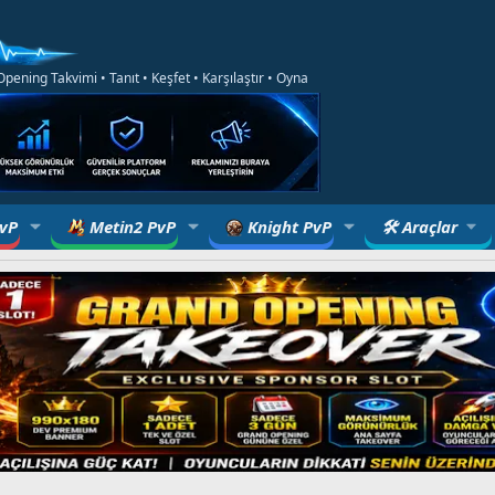
ening Takvimi • Tanıt • Keşfet • Karşılaştır • Oyna
PvP
Metin2 PvP
Knight PvP
🛠 Araçlar