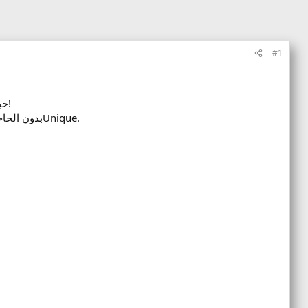
#1
نقدم لك في SRO Mobil سيرفر PvP بمستوى 120 cap، حيث يمكنك الاستمتاع بأقوى المعارك وأفضل الجوائز!
لدينا العديد من الفعاليات اليومية التي تمكنك من ربح Silk بدون الحاجة إلى التبرعات، وأيضاً مكافآت نقدية عبر نظام الUnique.