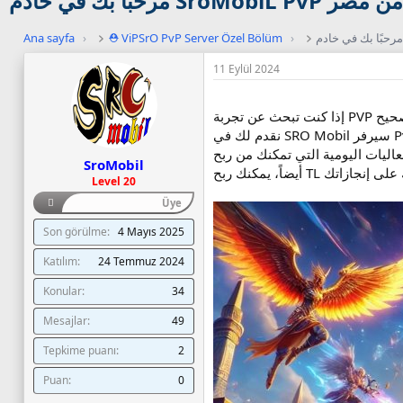
مرحبًا بك في خادم SroMobiL PvP من مصر
Ana sayfa
›
⛑️ ViPSrO PvP Server Özel Bölüm
›
11 Eylül 2024
SroMobil
Level 20
Üye
Son görülme
4 Mayıs 2025
Katılım
24 Temmuz 2024
Konular
34
Mesajlar
49
Tepkime puanı
2
Puan
0