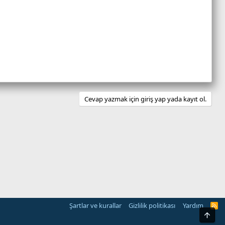
Cevap yazmak için giriş yap yada kayıt ol.
Şartlar ve kurallar
Gizlilik politikası
Yardım
S
r
Üst
o