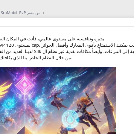
مرحبًا بك في خادم SroMobiL PvP من مصر
إذا كنت تبحث عن تجربة PVP مثيرة وتنافسية على مستوى عالمي، فأنت في المكان الصحيح.
أيضاً، يمكنك ربح TL من خلال النظام الخاص بنا الذي يكافئك على إنجازاتك.