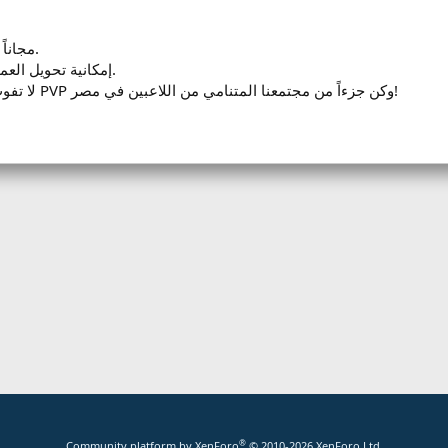
نظام PvP فريد يمكنك من ربح Silk مجاناً.
إمكانية تحويل العملات داخل اللعبة إلى مكاسب نقدية.
لا تفوت الفرصة، انضم إلى أفضل سيرفر PVP وكن جزءاً من مجتمعنا المتنامي من اللاعبين في مصر!
®
Community platform by XenForo
© 2010-2026 XenForo Ltd.