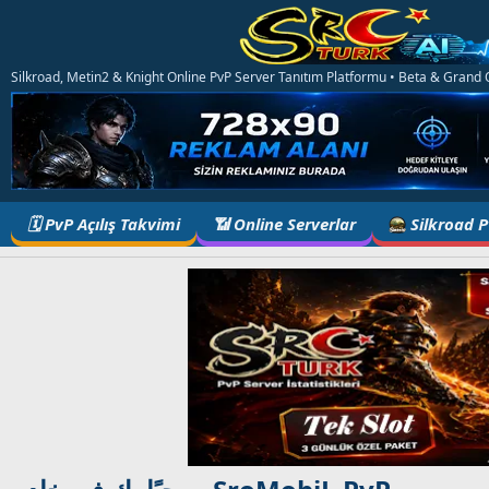
Silkroad, Metin2 & Knight Online PvP Server Tanıtım Platformu • Beta & Grand Op
🗓️ PvP Açılış Takvimi
📶 Online Serverlar
Silkroad 