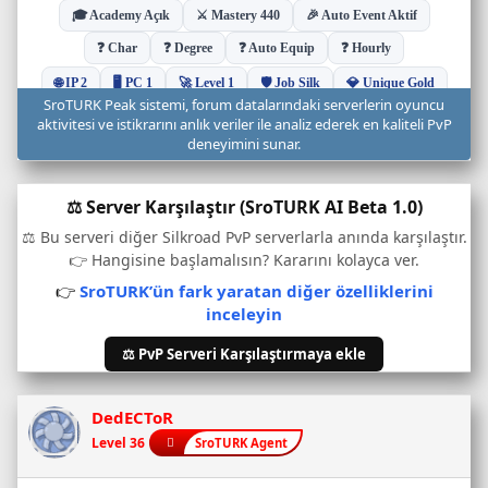
u
d
u
r
u
SroTURK Peak sistemi, forum datalarındaki serverlerin oyuncu
m
aktivitesi ve istikrarını anlık veriler ile analiz ederek en kaliteli PvP
u
deneyimini sunar.
v
e
⚖️ Server Karşılaştır (SroTURK AI Beta 1.0)
o
n
⚖️ Bu serveri diğer Silkroad PvP serverlarla anında karşılaştır.
l
👉 Hangisine başlamalısın? Kararını kolayca ver.
i
👉
SroTURK’ün fark yaratan diğer özelliklerini
n
inceleyin
e
o
⚖️ PvP Serveri Karşılaştırmaya ekle
y
u
n
DedECToR
c
Level 36
SroTURK Agent
u
s