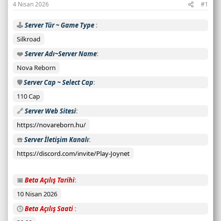
4 Nisan 2026
#1
a
y
🕹️
Server Tür ~ Game Type
ı
s
Silkroad
ı
❤️
Server Adı~Server Name
:
Nova Reborn
C
a
🛡️
Server Cap ~ Select Cap
n
110 Cap
l
🔗
Server Web Sitesi
ı
s
https://novareborn.hu/
u
☎️
Server İletişim Kanalı
n
u
https://discord.com/invite/Play-Joynet
c
u
📅
Beta Açılış Tarihi
d
10 Nisan 2026
u
r
🕓
Beta Açılış Saati
u