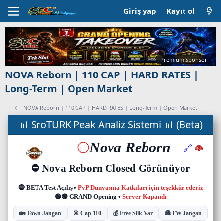
Giriş yap
Kayıt ol
Premium Sponsor
NOVA Reborn | 110 CAP | HARD RATES |
Long-Term | Open Market
NOVA Reborn | 110 CAP | HARD RATES | Long-Term | Open Market
C
📊 SroTURK Peak Analiz Sistemi 📊 (Beta)
a
n
l
ı
s
u
n
u
c