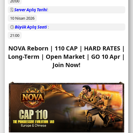
20:00
m
u
🗓️
Server Açılış Tarihi
10 Nisan 2026
🕓
Büyük Açılış Saati
21:00
NOVA Reborn | 110 CAP | HARD RATES |
Long-Term | Open Market | GO 10 Apr |
Join Now!​