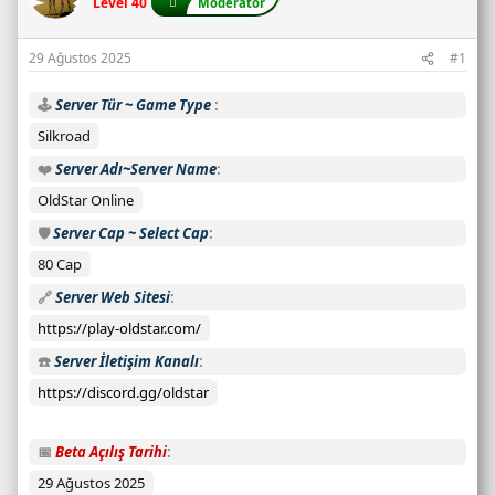
Level 40
Moderatör
u
s
29 Ağustos 2025
#1
a
y
🕹️
Server Tür ~ Game Type
ı
s
Silkroad
ı
❤️
Server Adı~Server Name
:
OldStar Online
C
a
🛡️
Server Cap ~ Select Cap
n
80 Cap
l
🔗
Server Web Sitesi
ı
s
https://play-oldstar.com/
u
☎️
Server İletişim Kanalı
n
u
https://discord.gg/oldstar
c
u
📅
Beta Açılış Tarihi
d
29 Ağustos 2025
u