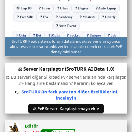
u
c
u
d
u
r
u
SroTURK Peak sistemi, forum datalarındaki serverlerin oyuncu
m
aktivitesi ve istikrarını anlık veriler ile analiz ederek en kaliteli PvP
u
deneyimini sunar.
v
e
⚖️ Server Karşılaştır (SroTURK AI Beta 1.0)
o
n
⚖️ Bu serveri diğer Silkroad PvP serverlarla anında karşılaştır.
l
👉 Hangisine başlamalısın? Kararını kolayca ver.
i
👉
SroTURK’ün fark yaratan diğer özelliklerini
n
inceleyin
e
o
⚖️ PvP Serveri Karşılaştırmaya ekle
y
u
n
Editör
c