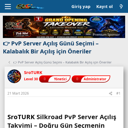
Giriş yap
Kayıt ol
Premium Sponsor
👉 PvP Server Açılış Günü Seçimi –
Kalabalık Bir Açılış için Öneriler
👉 PvP Server Açılış Günü Seçimi – Kalabalık Bir Açılış için Öneriler
SroTURK
Level 30
Yönetici
Administrator
21 Mart 2026
#1
SroTURK
Silkroad PvP Server Açılış
Takvimi – Doğru Gün Seçmenin