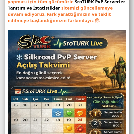
yapması için tüm gücümüzle
SroTURK PvP Serverler
Tanıtım ve İstatistikler
sitemizi güncellemeye
devam ediyoruz. Fark yarattığımızın ve taklit
edilmeye başlandığımızın farkındayız 🫠