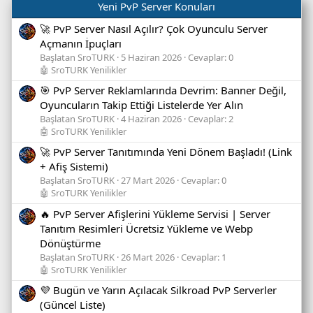
Yeni PvP Server Konuları
🚀 PvP Server Nasıl Açılır? Çok Oyunculu Server
Açmanın İpuçları
Başlatan SroTURK
5 Haziran 2026
Cevaplar: 0
🤖 SroTURK Yenilikler
🎯 PvP Server Reklamlarında Devrim: Banner Değil,
Oyuncuların Takip Ettiği Listelerde Yer Alın
Başlatan SroTURK
4 Haziran 2026
Cevaplar: 2
🤖 SroTURK Yenilikler
🚀 PvP Server Tanıtımında Yeni Dönem Başladı! (Link
+ Afiş Sistemi)
Başlatan SroTURK
27 Mart 2026
Cevaplar: 0
🤖 SroTURK Yenilikler
🔥 PvP Server Afişlerini Yükleme Servisi | Server
Tanıtım Resimleri Ücretsiz Yükleme ve Webp
Dönüştürme
Başlatan SroTURK
26 Mart 2026
Cevaplar: 1
🤖 SroTURK Yenilikler
💜 Bugün ve Yarın Açılacak Silkroad PvP Serverler
(Güncel Liste)