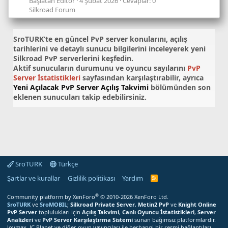
Başlatan Editör
4 Şubat 2026
Cevaplar: 0
Silkroad Forum
SroTURK’te en güncel
PvP server konularını
, açılış
tarihlerini ve detaylı sunucu bilgilerini inceleyerek yeni
Silkroad PvP serverlerini keşfedin.
Aktif sunucuların durumunu ve oyuncu sayılarını
PvP
Server İstatistikleri
sayfasından karşılaştırabilir, ayrıca
Yeni Açılacak PvP Server Açılış Takvimi
bölümünden son
eklenen sunucuları takip edebilirsiniz.
SroTURK
Türkçe
Şartlar ve kurallar
Gizlilik politikası
Yardım
S
r
o
®
Community platform by XenForo
© 2010-2026 XenForo Ltd.
T
SroTURK
ve
SroMOBIL
;
Silkroad Private Server
,
Metin2 PvP
ve
Knight Online
U
PvP Server
toplulukları için
Açılış Takvimi
,
Canlı Oyuncu İstatistikleri
,
Server
R
Analizleri
ve
PvP Server Karşılaştırma Sistemi
sunan bağımsız platformlardır.
K
Joymax, JC Planet ve diğer oyun yayıncıları ile herhangi bir resmi bağlantıları
R