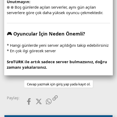
Unutmayın:
❄️ ❄️ Boş günlerde açılan serverler, aynı gün açılan
serverlere göre çok daha yüksek oyuncu çekmektedir.
🎮 Oyuncular İçin Neden Önemli?
* Hangi günlerde yeni server açıldığını takip edebilirsiniz
* En çok ilgi görecek server
SroTURK
ile artık sadece server bulmazsınız, doğru
zamanı yakalarsınız.
Cevap yazmak için giriş yap yada kayıt ol.
Facebook
X (Twitter)
WhatsApp
Link
Paylaş: