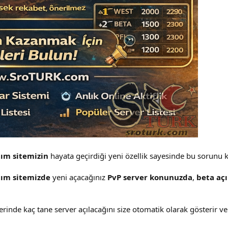
tım sitemizin
hayata geçirdiği yeni özellik sayesinde bu sorunu ko
tım sitemizde
yeni açacağınız
PvP server konunuzda
,
beta açı
rinde kaç tane server açılacağını size otomatik olarak gösterir ve s