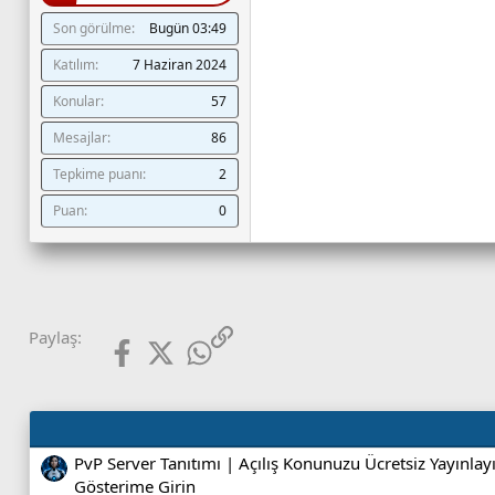
Son görülme
Bugün 03:49
Katılım
7 Haziran 2024
Konular
57
Mesajlar
86
Tepkime puanı
2
Puan
0
Facebook
X (Twitter)
WhatsApp
Link
Paylaş:
PvP Server Tanıtımı | Açılış Konunuzu Ücretsiz Yayınlay
Gösterime Girin