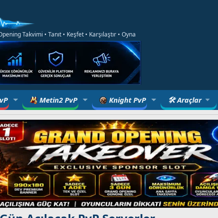
ening Takvimi • Tanıt • Keşfet • Karşılaştır • Oyna
PvP
Metin2 PvP
Knight PvP
🛠 Araçlar