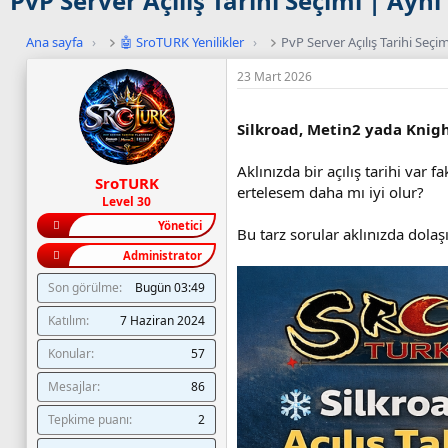
PvP Server Açılış Tarihi Seçimi | Ayn
Ana sayfa
›
🤖 SroTURK Yenilikler
›
PvP Server Açılış Tarihi Seçi
23 Mart 2026
Silkroad, Metin2 yada Knigh
Aklınızda bir açılış tarihi var
SroTURK
ertelesem daha mı iyi olur?
Level 30
Yönetici
Bu tarz sorular aklınızda dolaş
Administrator
Son görülme
Bugün 03:49
Katılım
7 Haziran 2024
Konular
57
Mesajlar
86
Tepkime puanı
2