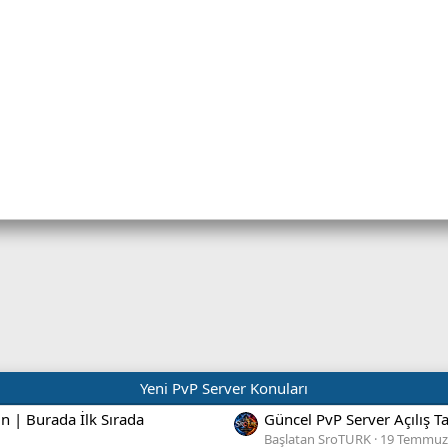
Yeni PvP Server Konuları
ın | Burada İlk Sırada
Güncel PvP Server Açılış T
Başlatan SroTURK
19 Temmuz