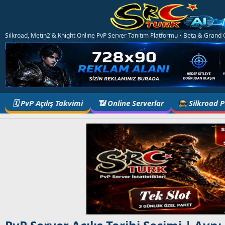
Silkroad, Metin2 & Knight Online PvP Server Tanıtım Platformu • Beta & Grand Op
🗓️ PvP Açılış Takvimi
📶 Online Serverlar
Silkroad 