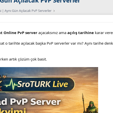
ı Gün Açılacak PvP Serverler
mi | Aynı Gün Açılacak PvP Serverler
t Online PvP server
açacaksınız ama
açılış tarihine
karar ver
 fakat o tarihte açılacak başka PvP serverler var mı? Aynı tarihe de
ırken artık çözüm çok basit.