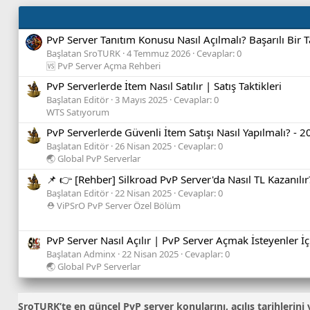
PvP Server Tanıtım Konusu Nasıl Açılmalı? Başarılı Bir Ta
Başlatan SroTURK
4 Temmuz 2026
Cevaplar: 0
🆚 PvP Server Açma Rehberi
PvP Serverlerde İtem Nasıl Satılır | Satış Taktikleri
Başlatan Editör
3 Mayıs 2025
Cevaplar: 0
WTS Satıyorum
PvP Serverlerde Güvenli İtem Satışı Nasıl Yapılmalı? - 
Başlatan Editör
26 Nisan 2025
Cevaplar: 0
🌏 Global PvP Serverlar
📌 👉 [Rehber] Silkroad PvP Server'da Nasıl TL Kazanılır
Başlatan Editör
22 Nisan 2025
Cevaplar: 0
⛑️ ViPSrO PvP Server Özel Bölüm
PvP Server Nasıl Açılır | PvP Server Açmak İsteyenler İ
Başlatan Adminx
22 Nisan 2025
Cevaplar: 0
🌏 Global PvP Serverlar
SroTURK’te en güncel
PvP server konularını
, açılış tarihleri