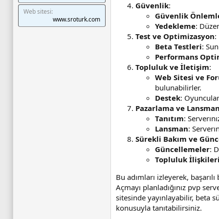
Güvenlik
:
Web sitesi
Güvenlik Önleml
www.sroturk.com
Yedekleme
: Düzen
Test ve Optimizasyon
:
Beta Testleri
: Sun
Performans Opti
Topluluk ve İletişim
:
Web Sitesi ve Fo
bulunabilirler.
Destek
: Oyuncular
Pazarlama ve Lansma
Tanıtım
: Serverın
Lansman
: Serverı
Sürekli Bakım ve Günc
Güncellemeler
: 
Topluluk İlişkiler
Bu adımları izleyerek, başarılı 
Açmayı planladığınız pvp serve
sitesinde yayınlayabilir, beta s
konusuyla tanıtabilirsiniz.