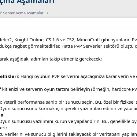
 Açma Aşamaları
PvP Server Açma Aşamaları
tin2, Knight Online, CS 1.6 ve CS2, MineaCraft gibi oyunların Pv
ukça rağbet görmektedirler. Hatta PvP Serverler sektörü oluştu da 
arak aşağıdaki adımları takip etmeniz gerekecek:
llikleri
: Hangi oyunun PvP serverını açacağınıza karar verin ve o
 kitlenizi ve serverın oyun tarzını belirleyin (örneğin, hardcore Pv
ı
: Yeterli performansa sahip bir sunucu seçin. Bu, özel bir fiziksel 
 Oyun sunucusunu kurmak için gerekli yazılımları edinin ve yapıland
ma
:
 Oyun sunucusu yazılımını kurun ve yapılandırın. Bu, genellikle o
rir.
u verilerini ve sunucu bilgilerini saklayacak bir veritabanı yapılan