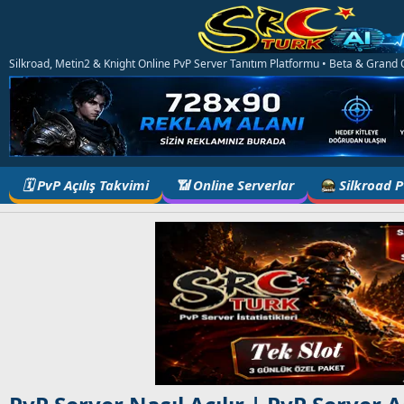
Silkroad, Metin2 & Knight Online PvP Server Tanıtım Platformu • Beta & Grand Op
🗓️ PvP Açılış Takvimi
📶 Online Serverlar
Silkroad 