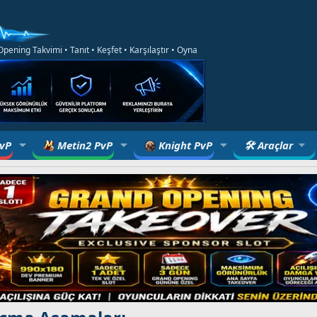
ening Takvimi • Tanıt • Keşfet • Karşılaştır • Oyna
PvP
Metin2 PvP
Knight PvP
🛠 Araçlar