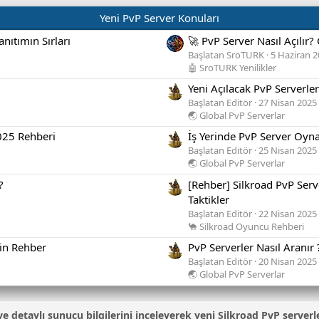
Yeni PvP Server Konuları
nıtımın Sırları
🚀 PvP Server Nasıl Açılır
Başlatan SroTURK
5 Haziran 
🤖 SroTURK Yenilikler
Yeni Açılacak PvP Serverle
Başlatan Editör
27 Nisan 2025
🌏 Global PvP Serverlar
2025 Rehberi
İş Yerinde PvP Server Oyna
Başlatan Editör
25 Nisan 2025
🌏 Global PvP Serverlar
?
[Rehber] Silkroad PvP Serv
Taktikler
Başlatan Editör
22 Nisan 2025
🐪 Silkroad Oyuncu Rehberi
çin Rehber
PvP Serverler Nasıl Aranır 
Başlatan Editör
20 Nisan 2025
🌏 Global PvP Serverlar
ni ve detaylı sunucu bilgilerini inceleyerek yeni Silkroad PvP serverl