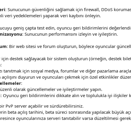
eri
: Sunucunun güvenliğini sağlamak için firewall, DDoS koruması
li veri yedeklemeleri yaparak veri kaybını önleyin.
ucuyu geniş çapta test edin, oyuncu geri bildirimlerini değerlendi
mizasyonu
: Sunucunun performansını izleyin ve iyileştirin.
rum
: Bir web sitesi ve forum oluşturun, böylece oyuncular güncell
 için destek sağlayacak bir sistem oluşturun (örneğin, destek biletl
n
:
ızı tanıtmak için sosyal medya, forumlar ve diğer pazarlama araçlar
n açılışını duyurun ve oyuncuları çekmek için özel etkinlikler düze
ellemeler
:
Düzenli olarak güncellemeler ve iyileştirmeler yapın.
i
: Oyuncu geri bildirimlerini dikkate alın ve toplulukla iyi ilişkiler 
bir PvP server açabilir ve sürdürebilirsiniz.
rin beta açılış tarihini, beta süreci sonrasında yapılacak büyük a
üresince oyuncularınıza serveri tanıtabilir varsa düzeltilmesi gerek