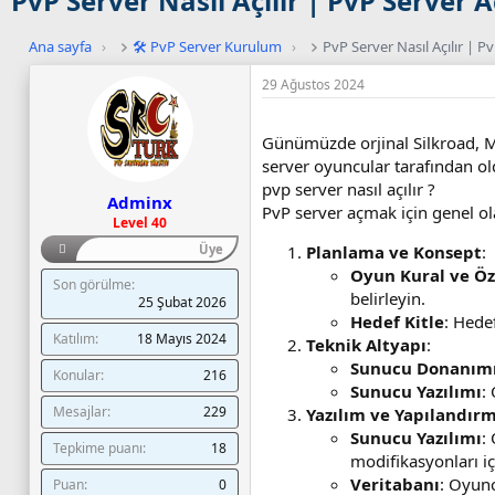
PvP Server Nasıl Açılır | PvP Server
Ana sayfa
›
🛠️ PvP Server Kurulum
›
PvP Server Nasıl Açılır | 
29 Ağustos 2024
Günümüzde orjinal Silkroad, Me
server oyuncular tarafından old
pvp server nasıl açılır ?
Adminx
PvP server açmak için genel ol
Level 40
Üye
Planlama ve Konsept
:
Oyun Kural ve Öze
Son görülme
belirleyin.
25 Şubat 2026
Hedef Kitle
: Hedef
Katılım
18 Mayıs 2024
Teknik Altyapı
:
Sunucu Donanım
Konular
216
Sunucu Yazılımı
:
Mesajlar
229
Yazılım ve Yapılandır
Sunucu Yazılımı
:
Tepkime puanı
18
modifikasyonları içe
Veritabanı
: Oyunc
Puan
0