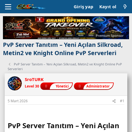
Giriş yap
Kayıt ol
Premium Sponsor
PvP Server Tanıtım – Yeni Açılan Silkroad,
Metin2 ve Knight Online PvP Serverleri
PvP Server Tanıtım – Yeni Açılan Silkroad, Metin2 ve Knight Online PvP
Serverleri
SroTURK
Level 30
Yönetici
Administrator
5 Mart 2026
#1
PvP Server Tanıtım – Yeni Açılan