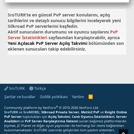
SroTURK’te en güncel
PvP server konularını
, açılış
tarihlerini ve detaylı sunucu bilgilerini inceleyerek yeni
Silkroad PvP serverlerini keşfedin.
Aktif sunucuların durumunu ve oyuncu sayılarını
PvP
Server İstatistikleri
sayfasından karşılaştırabilir, ayrıca
Yeni Açılacak PvP Server Açılış Takvimi
bölümünden son
eklenen sunucuları takip edebilirsiniz.
SroTURK
Türkçe
Şartlar ve kurallar
Gizlilik politikası
Yardım
S
r
o
®
Community platform by XenForo
© 2010-2026 XenForo Ltd.
T
SroTURK
ve
SroMOBIL
;
Silkroad Private Server
,
Metin2 PvP
ve
Knight Online
U
PvP Server
toplulukları için
Açılış Takvimi
,
Canlı Oyuncu İstatistikleri
,
Server
R
Analizleri
ve
PvP Server Karşılaştırma Sistemi
sunan bağımsız platformlardır.
K
Joymax, JC Planet ve diğer oyun yayıncıları ile herhangi bir resmi bağlantıları
R
bulunmamaktadır. SroTURK üzerinde geliştirilen tüm yazılım sistemleri,
S
Üst