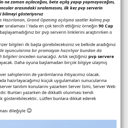
in ne zaman açılacağını, beta açılış yapıp yapmayacağını,
cular arasındaki sıralamasını, ilk kez pvp serverin
 bilmeyi gösteriyoruz
şa Hazırlanan, Grand Opening açılışına saatler kalmış pvp
er
sıralaması ! Yada en çok tercih ettiğiniz örneğin
90 Cap
layamadığınız bir pvp serverin linklerini araştırırken o
zer bilgileri ilk başta görebileceksiniz ve belkide aradığınız
i de oyuncularına bir promosyon hazırlıyor bundan da
bilgileri
önceden sunacağız. Artık seçtiğiniz
pvp servere
mayacak. Daha oyuna başlamadan birçok bilgiye ulaşmış
ver sahiplerinin de yardımlarına ihtiyacımız olacak.
ri yada hazırlayacağımız küçük uygulamaları sunucularına
 server tanıtım konularını yazarken Server İsmi, Server Web
rlidir. Bunları yazarken de dikkatli olunması kendi
ak gösterebilecektir.. Lütfen bunlara dikkat ederek
😉
ması dileğiyle