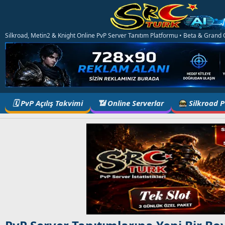
Silkroad, Metin2 & Knight Online PvP Server Tanıtım Platformu • Beta & Grand Op
🗓️ PvP Açılış Takvimi
📶 Online Serverlar
Silkroad 