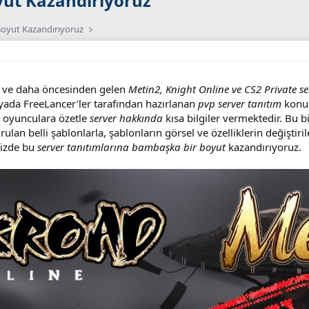
yut Kazandırıyoruz
 Boyut Kazandırıyoruz
ve daha öncesinden gelen
Metin2, Knight Online ve CS2 Private se
i yada FreeLancer'ler tarafından hazırlanan
pvp server tanıtım
konula
n oyunculara özetle
server hakkında
kısa bilgiler vermektedir. Bu
urulan belli şablonlarla, şablonların görsel ve özelliklerin değişti
izde bu
server tanıtımlarına bambaşka bir boyut
kazandırıyoruz.