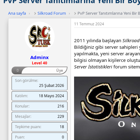
PvP Server Tanıtımlarına Yeni Bir Bo
Ana sayfa
›
Silkroad Forum
›
PvP Server Tanıtımlarına Yeni Bir
11 Temmuz 2024
2011 yılında başlayan
Silkroad
Bildiğiniz gibi server sahipler
yapılmakta, yeni server araya
Adminx
bilgisi olmayan kişilerce oluşt
Level 40
Server İstatistikleri
forum sitem
Üye
Son görülme
25 Şubat 2026
Katılım
18 Mayıs 2024
Konular
216
Mesajlar
229
Tepkime puanı
18
Puan
0