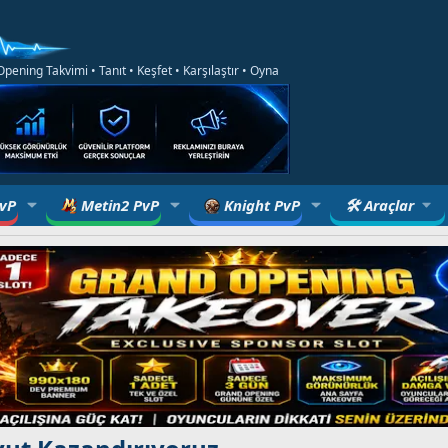
ening Takvimi • Tanıt • Keşfet • Karşılaştır • Oyna
PvP
Metin2 PvP
Knight PvP
🛠 Araçlar