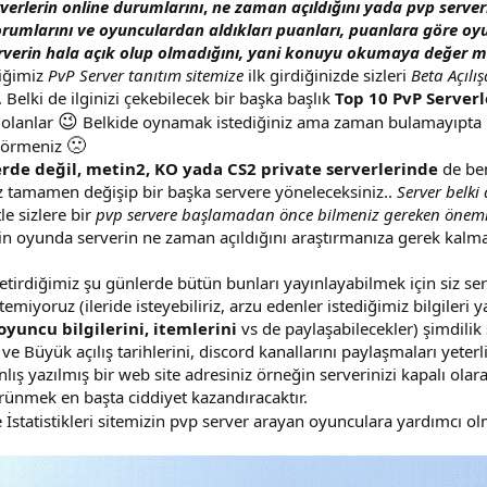
erverlerin online durumlarını
,
ne zaman açıldığını yada pvp server
rumlarını ve oyunculardan aldıkları puanları, puanlara göre oyun
verin hala açık olup olmadığını, yani konuyu okumaya değer mi
iğimiz
PvP Server tanıtım sitemize
ilk girdiğinizde sizleri
Beta Açılı
 Belki de ilginizi çekebilecek bir başka başlık
Top 10 PvP Serverl
😉
olanlar
Belkide oynamak istediğiniz ama zaman bulamayıpta baş
🙁
görmeniz
erde değil, metin2, KO yada CS2 private serverlerinde
de ben
z tamamen değişip bir başka servere yöneleceksiniz..
Server belk
le sizlere bir
pvp servere başlamadan önce bilmeniz gereken önemli 
in oyunda serverin ne zaman açıldığını araştırmanıza gerek kal
etirdiğimiz şu günlerde bütün bunları yayınlayabilmek için siz ser
stemiyoruz (ileride isteyebiliriz, arzu edenler istediğimiz bilgile
oyuncu bilgilerini, itemlerini
vs de paylaşabilecekler) şimdilik
ni ve Büyük açılış tarihlerini, discord kanallarını paylaşmaları yete
nlış yazılmış bir web site adresiniz örneğin serverinizi kapalı olar
rünmek en başta ciddiyet kazandıracaktır.
İstatistikleri sitemizin pvp server arayan oyunculara yardımcı ol