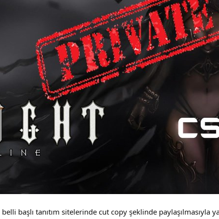
belli başlı tanıtım sitelerinde cut copy şeklinde paylaşılmasıyla ya