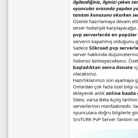
ilgilendiğiniz, ilginizi çeken s
oyuncular arasında yapılan yo
tanıtım konusunu okurken ser
Özenle hazırlamaya devam ett
server haberiyle
karşılayacağız..
pvp serverlerde en popüler
serverin kapanmış olduğunu 
Sadece
Silkroad pvp serverl
server hakkında düşüncelerini
habersiz kalmayacaksınız
. Özet
başladıktan sonra donate
iç
olacaksınız.
Hazırlıklarımızı son aşamaya g
Onlardan çok fazla özel bilgi i
ekleyerek anlık
online bazda 
Sitesi, varsa Beta Açılış tarihi
serverlerinin menfaatinedir. Ya
oyunculara doğru bilgilerle gö
SroTURK PvP Server Tanıtım ve 