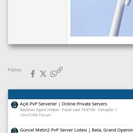
Facebook
X (Twitter)
WhatsApp
Link
Paylaş:
Açık PvP Serverler | Online Private Servers
Başlatan Agent Helper
Pazar saat 19:47'de
Cevaplar: 1
⚡SroTURK Forum
Güncel Metin2 PvP Server Listesi | Beta, Grand Openin