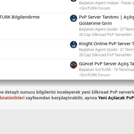
Başlatan Agent Helper
Pazar s
⚡SroTURK Forum
TURK Bilgilendirme
PvP Server Tanıtımı | Açıl
Gösterime Girin
Başlatan Agent Guide
27 Tem
20 Cap Silkroad PvP Serverleri
Knight Online PvP Server 
Başlatan Agent Guide
21 Tem
20 Cap Silkroad PvP Serverleri
Güncel PvP Server Açılış T
Başlatan SroTURK
19 Temmuz
⚡SroTURK Forum
ni ve detaylı sunucu bilgilerini inceleyerek yeni Silkroad PvP serverl
statistikleri
sayfasından karşılaştırabilir, ayrıca
Yeni Açılacak PvP