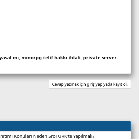
yasal mı
,
mmorpg telif hakkı ihlali
,
private server
Cevap yazmak için giriş yap yada kayıt ol.
anıtımı Konuları Neden SroTURK’te Yapılmalı?