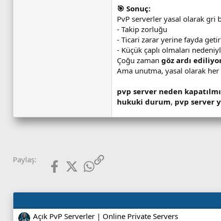
🎯 Sonuç:
PvP serverler yasal olarak gri 
- Takip zorluğu
- Ticari zarar yerine fayda get
- Küçük çaplı olmaları nedeniy
Çoğu zaman
göz ardı ediliyo
Ama unutma, yasal olarak her z
pvp server neden kapatılm
hukuki durum
,
pvp server y
Facebook
X (Twitter)
WhatsApp
Link
Paylaş:
Açık PvP Serverler | Online Private Servers