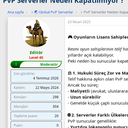
PvP Serverler Neden Kapatılmıyor ?
Ana sayfa
›
🌏 Global PvP Serverlar
›
PvP Serverler Neden Kapat
23 Nisan 2025
🎮 Oyunların Lisans Sahiple
Resmi oyun sahiplerinin telif ha
Editör
yıllardır açık kalabiliyor.
Level 40
Peki neden bu sunucular kapat
Moderatör
⚖️ 1. Hukuki Süreç Zor ve Ma
Son görülme
4 Temmuz 2026
Telif hakkına aykırı olan PvP s
Ancak bu süreç:
Katılım
22 Mayıs 2024
-
Maliyetli
(avukat, uluslarara
-
Uzun sürebilir
Konular
298
- Genelde küçük çaplı sunucul
Mesajlar
304
🌐 2. Serverler Farklı Ülkeler
Tepkime puanı
20
PvP sunucular genellikle:
Puan
0
-
Yurtdışı lokasyonlu sunuc