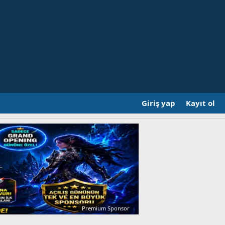
Giriş yap
Kayıt ol
Premium Sponsor