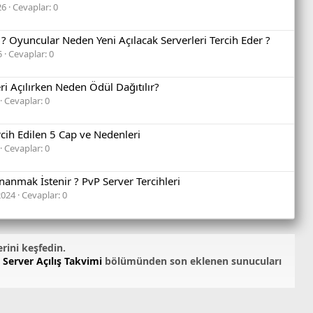
26
Cevaplar: 0
? Oyuncular Neden Yeni Açılacak Serverleri Tercih Eder ?
5
Cevaplar: 0
ri Açılırken Neden Ödül Dağıtılır?
Cevaplar: 0
cih Edilen 5 Cap ve Nedenleri
Cevaplar: 0
anmak İstenir ? PvP Server Tercihleri
2024
Cevaplar: 0
erini keşfedin.
 Server Açılış Takvimi
bölümünden son eklenen sunucuları