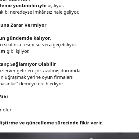
zleme yöntemleriyle
açılıyor.
kibi neredeyse imkânsız hale geliyor.
Oyuna Zarar Vermiyor
yun gündemde kalıyor.
sıkılınca resmi servera geçebiliyor.
lam
gibi işliyor.
zanç Sağlamıyor Olabilir
server gelirleri çok azalmış durumda.
in uğraşmak yerine oyun firmaları:
nasınlar” demeyi tercih ediyor.
Gibi
r olur
liştirme ve güncelleme sürecinde fikir verir
.