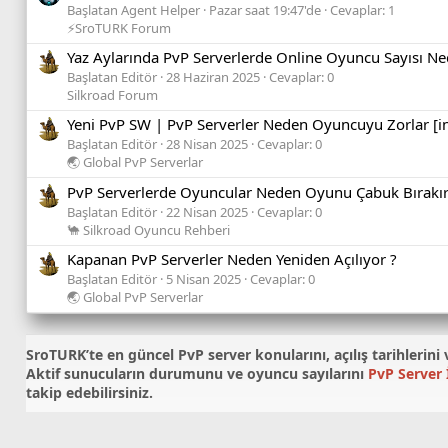
Başlatan Agent Helper
Pazar saat 19:47'de
Cevaplar: 1
⚡SroTURK Forum
Yaz Aylarında PvP Serverlerde Online Oyuncu Sayısı Ne
Başlatan Editör
28 Haziran 2025
Cevaplar: 0
Silkroad Forum
Yeni PvP SW | PvP Serverler Neden Oyuncuyu Zorlar [i
Başlatan Editör
28 Nisan 2025
Cevaplar: 0
🌏 Global PvP Serverlar
PvP Serverlerde Oyuncular Neden Oyunu Çabuk Bırakı
Başlatan Editör
22 Nisan 2025
Cevaplar: 0
🐪 Silkroad Oyuncu Rehberi
Kapanan PvP Serverler Neden Yeniden Açılıyor ?
Başlatan Editör
5 Nisan 2025
Cevaplar: 0
🌏 Global PvP Serverlar
SroTURK’te en güncel
PvP server konularını
, açılış tarihleri
Aktif sunucuların durumunu ve oyuncu sayılarını
PvP Server İ
takip edebilirsiniz.