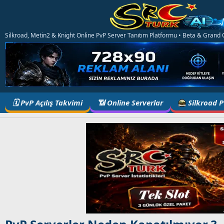
Silkroad, Metin2 & Knight Online PvP Server Tanıtım Platformu • Beta & Grand Op
🗓️ PvP Açılış Takvimi
📶 Online Serverlar
Silkroad 