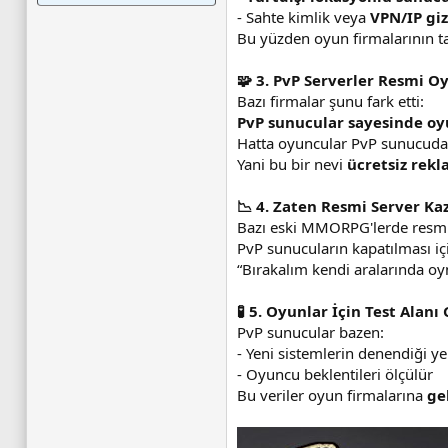
- Sahte kimlik veya
VPN/IP gi
Bu yüzden oyun firmalarının ta
🧩 3. PvP Serverler Resmi 
Bazı firmalar şunu fark etti:
PvP sunucular sayesinde o
Hatta oyuncular PvP sunucudan 
Yani bu bir nevi
ücretsiz rek
📉 4. Zaten Resmi Server Ka
Bazı eski MMORPG'lerde resmi 
PvP sunucuların kapatılması iç
“Bırakalım kendi aralarında oy
🧪 5. Oyunlar İçin Test Alanı 
PvP sunucular bazen:
- Yeni sistemlerin denendiği ye
- Oyuncu beklentileri ölçülür
Bu veriler oyun firmalarına
ge