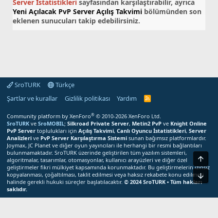
Server İstatistikleri
sayfasından karşılaştırabilir, ayrıca
Yeni Açılacak PvP Server Açılış Takvimi
bölümünden son
eklenen sunucuları takip edebilirsiniz.
SroTURK
Türkçe
Şartlar ve kurallar
Gizlilik politikası
Yardım
S
r
o
®
Community platform by XenForo
© 2010-2026 XenForo Ltd.
T
SroTURK
ve
SroMOBIL
;
Silkroad Private Server
,
Metin2 PvP
ve
Knight Online
U
PvP Server
toplulukları için
Açılış Takvimi
,
Canlı Oyuncu İstatistikleri
,
Server
R
Analizleri
ve
PvP Server Karşılaştırma Sistemi
sunan bağımsız platformlardır.
K
Joymax, JC Planet ve diğer oyun yayıncıları ile herhangi bir resmi bağlantıları
R
bulunmamaktadır. SroTURK üzerinde geliştirilen tüm yazılım sistemleri,
S
Üst
S
algoritmalar, tasarımlar, otomasyonlar, kullanıcı arayüzleri ve diğer özel
M
geliştirmeler fikri mülkiyet kapsamında korunmaktadır. Bu geliştirmelerin izinsiz
e
kopyalanması, çoğaltılması, taklit edilmesi veya haksız rekabete konu edilmesi
Alt
r
halinde gerekli hukuki süreçler başlatılacaktır.
© 2024 SroTURK • Tüm hakları
k
saklıdır.
e
z
Bu site çerezler kullanır. Bu siteyi kullanmaya devam ederek çerez
i
kullanımımızı kabul etmiş olursunuz.