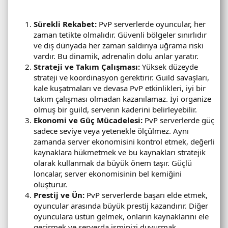
Sürekli Rekabet:
PvP serverlerde oyuncular, her
zaman tetikte olmalıdır. Güvenli bölgeler sınırlıdır
ve dış dünyada her zaman saldırıya uğrama riski
vardır. Bu dinamik, adrenalin dolu anlar yaratır.
Strateji ve Takım Çalışması:
Yüksek düzeyde
strateji ve koordinasyon gerektirir. Guild savaşları,
kale kuşatmaları ve devasa PvP etkinlikleri, iyi bir
takım çalışması olmadan kazanılamaz. İyi organize
olmuş bir guild, serverın kaderini belirleyebilir.
Ekonomi ve Güç Mücadelesi:
PvP serverlerde güç
sadece seviye veya yetenekle ölçülmez. Aynı
zamanda server ekonomisini kontrol etmek, değerli
kaynaklara hükmetmek ve bu kaynakları stratejik
olarak kullanmak da büyük önem taşır. Güçlü
loncalar, server ekonomisinin bel kemiğini
oluşturur.
Prestij ve Ün:
PvP serverlerde başarı elde etmek,
oyuncular arasında büyük prestij kazandırır. Diğer
oyunculara üstün gelmek, onların kaynaklarını ele
geçirmek ve serverda isminizi duyurmak,