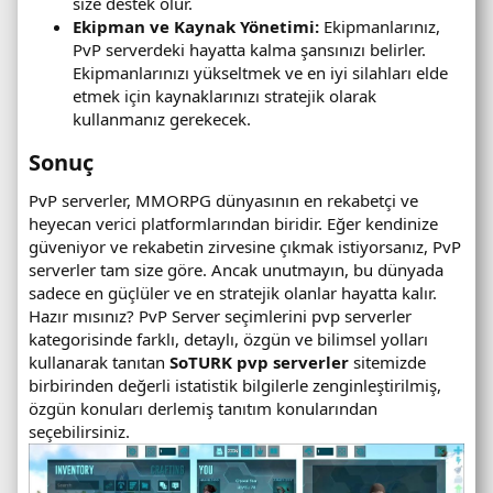
size destek olur.
Ekipman ve Kaynak Yönetimi:
Ekipmanlarınız,
PvP serverdeki hayatta kalma şansınızı belirler.
Ekipmanlarınızı yükseltmek ve en iyi silahları elde
etmek için kaynaklarınızı stratejik olarak
kullanmanız gerekecek.
Sonuç​
PvP serverler, MMORPG dünyasının en rekabetçi ve
heyecan verici platformlarından biridir. Eğer kendinize
güveniyor ve rekabetin zirvesine çıkmak istiyorsanız, PvP
serverler tam size göre. Ancak unutmayın, bu dünyada
sadece en güçlüler ve en stratejik olanlar hayatta kalır.
Hazır mısınız? PvP Server seçimlerini pvp serverler
kategorisinde farklı, detaylı, özgün ve bilimsel yolları
kullanarak tanıtan
SoTURK pvp serverler
sitemizde
birbirinden değerli istatistik bilgilerle zenginleştirilmiş,
özgün konuları derlemiş tanıtım konularından
seçebilirsiniz.