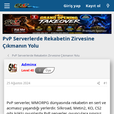
Giriş yap
Kayıt ol
Premium Sponsor
PvP Serverlerde Rekabetin Zirvesine
Çıkmanın Yolu
PvP Serverlerde Rekabetin Zirvesine Çıkmanın Yolu
Adminx
Level 40
Üye
25 Ağustos 2024
#1
PvP serverler, MMORPG dünyasında rekabetin en sert ve
acımasız yaşandığı yerlerdir. Silkroad, Metin2, KO, CS2
gibi köklü oyunlarda PvP serverler, oyunculara sınırsız