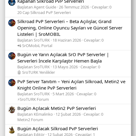
Kapanan Silkroad PvP Serverleri
Başlatan Agent Guide
26 Temmuz 2026
Cevaplar: 0
20 Cap Silkroad PvP Serverleri
Silkroad PvP Serverleri – Beta Açılışlar, Grand
Opening, Online Oyuncu Sayıları ve Güncel Server
Listeleri | SroMOBIL
Başlatan SroTURK
18 Haziran 2026
Cevaplar: 0
📲 SrOMobiL Portal
Bugün ve Yarın Açılacak SrO PvP Serverler |
Serverleri İncele Karşılaştır Hemen Başla
Başlatan SroTURK
13 Mayıs 2026
Cevaplar: 0
🤖 SroTURK Yenilikler
PvP Server Tanıtım – Yeni Açılan Silkroad, Metin2 ve
Knight Online PvP Serverleri
Başlatan SroTURK
5 Mart 2026
Cevaplar: 0
⚡SroTURK Forum
Bugün Açılacak Metin2 PvP Serverleri
Başlatan KEmalinko
12 Şubat 2026
Cevaplar: 0
Metin2 Forum
Bugün Açılacak Silkroad PvP Serverleri
Başlatan Editör
12 Şubat 2026
Cevaplar: 1