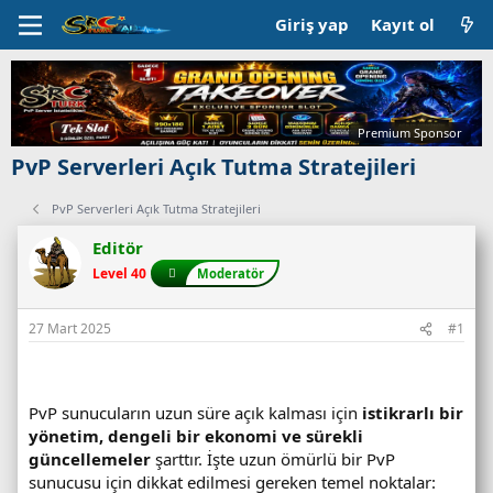
Giriş yap
Kayıt ol
Premium Sponsor
PvP Serverleri Açık Tutma Stratejileri
PvP Serverleri Açık Tutma Stratejileri
Editör
Level 40
Moderatör
27 Mart 2025
#1
PvP sunucuların uzun süre açık kalması için
istikrarlı bir
yönetim, dengeli bir ekonomi ve sürekli
güncellemeler
şarttır. İşte uzun ömürlü bir PvP
sunucusu için dikkat edilmesi gereken temel noktalar: