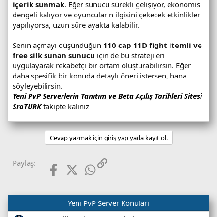
içerik sunmak
. Eğer sunucu sürekli gelişiyor, ekonomisi
dengeli kalıyor ve oyuncuların ilgisini çekecek etkinlikler
yapılıyorsa, uzun süre ayakta kalabilir.
Senin açmayı düşündüğün
110 cap 11D fight itemli ve
free silk sunan sunucu
için de bu stratejileri
uygulayarak rekabetçi bir ortam oluşturabilirsin. Eğer
daha spesifik bir konuda detaylı öneri istersen, bana
söyleyebilirsin.
Yeni PvP Serverlerin Tanıtım ve Beta Açılış Tarihleri Sitesi
SroTURK
takipte kalınız
Cevap yazmak için giriş yap yada kayıt ol.
Facebook
X (Twitter)
WhatsApp
Link
Paylaş:
Yeni PvP Server Konuları