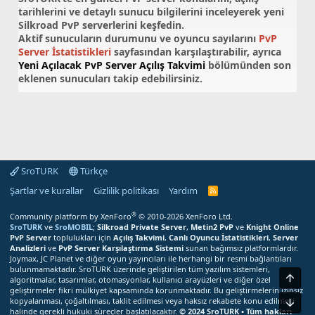
tarihlerini ve detaylı sunucu bilgilerini inceleyerek yeni
Silkroad PvP serverlerini keşfedin.
Aktif sunucuların durumunu ve oyuncu sayılarını
PvP
Server İstatistikleri
sayfasından karşılaştırabilir, ayrıca
Yeni Açılacak PvP Server Açılış Takvimi
bölümünden son
eklenen sunucuları takip edebilirsiniz.
SroTURK
Türkçe
Şartlar ve kurallar
Gizlilik politikası
Yardım
S
r
o
®
Community platform by XenForo
© 2010-2026 XenForo Ltd.
T
SroTURK
ve
SroMOBIL
;
Silkroad Private Server
,
Metin2 PvP
ve
Knight Online
U
PvP Server
toplulukları için
Açılış Takvimi
,
Canlı Oyuncu İstatistikleri
,
Server
R
Analizleri
ve
PvP Server Karşılaştırma Sistemi
sunan bağımsız platformlardır.
K
Joymax, JC Planet ve diğer oyun yayıncıları ile herhangi bir resmi bağlantıları
R
bulunmamaktadır. SroTURK üzerinde geliştirilen tüm yazılım sistemleri,
S
Üst
S
algoritmalar, tasarımlar, otomasyonlar, kullanıcı arayüzleri ve diğer özel
M
geliştirmeler fikri mülkiyet kapsamında korunmaktadır. Bu geliştirmelerin izinsiz
e
kopyalanması, çoğaltılması, taklit edilmesi veya haksız rekabete konu edilmesi
Alt
r
halinde gerekli hukuki süreçler başlatılacaktır.
© 2024 SroTURK • Tüm hakları