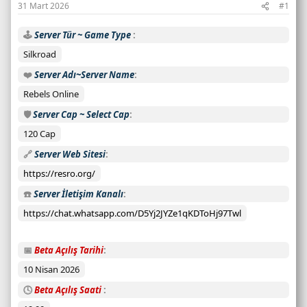
31 Mart 2026
#1
a
y
🕹️
Server Tür ~ Game Type
ı
s
Silkroad
ı
❤️
Server Adı~Server Name
:
Rebels Online
C
a
🛡️
Server Cap ~ Select Cap
n
120 Cap
l
🔗
Server Web Sitesi
ı
s
https://resro.org/
u
☎️
Server İletişim Kanalı
n
u
https://chat.whatsapp.com/D5Yj2JYZe1qKDToHj97Twl
c
u
📅
Beta Açılış Tarihi
d
10 Nisan 2026
u
r
🕓
Beta Açılış Saati
u