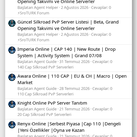
Opening Takvimi ve Online Serverler
Başlatan Agent Helper
2 Ağustos 2026
Cevaplar: 0
⚡SroTURK Forum
Güncel Silkroad PvP Server Listesi | Beta, Grand
Opening Takvimi ve Online Serverler
Başlatan Agent Helper
2 Ağustos 2026
Cevaplar: 0
⚡SroTURK Forum
Imperia Online | CAP 140 | New Route | Drop
System | Activity System | Grand 07/08
Başlatan Agent Guide
31 Temmuz 2026
Cevaplar: 0
140 Cap Silkroad PvP Serverleri
Awara Online | 110 CAP | EU & CH | Macro | Open
Market
Başlatan Agent Guide
28 Temmuz 2026
Cevaplar: 0
110 Cap Silkroad PvP Serverleri
Knight Online PvP Server Tanıtım
Başlatan Agent Guide
21 Temmuz 2026
Cevaplar: 0
20 Cap Silkroad PvP Serverleri
Renyx-Online |Serbest Piyasa |Cap 110 |Dengeli
|Yeni Özellikler |Oyna ve Kazan
Başlatan Agent Guide
21 Temmuz 2026
Cevaplar: 0