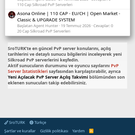
110 Cap Silkroad PvP Serverleri
Asona Online | 110 CAP - EU/CH | Open Market -
Classic & UPGRADE SYSTEM
Başlatan Agent Hunter
19 Temmuz 2026
Cevaplar: 0
20 Cap Silkroad PvP Serverleri
SroTURK’te en güncel
PvP server konularını
, açılış
tarihlerini ve detaylı sunucu bilgilerini inceleyerek yeni
Silkroad PvP serverlerini keşfedin.
Aktif sunucuların durumunu ve oyuncu sayılarını
PvP
Server İstatistikleri
sayfasından karşılaştırabilir, ayrıca
Yeni Açılacak PvP Server Açılış Takvimi
bölümünden son
eklenen sunucuları takip edebilirsiniz.
SroTURK
Türkçe
Şartlar ve kurallar
Gizlilik politikası
Yardım
S
r