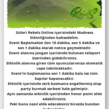
Sizleri Rebels Online içerisindeki Madness
Etkinliğinden bahsedelim.
Event Başlamadan
Son 10 dakika, son 5 dakika ve
son 1 dakika olarak
notice geçmektedir.
Event alanına jangan içerisinde bulunan teleport
üzerinden gidebilirsiniz.
Etkinlik alanına giren tüm oyuncularımıza otomatik
cape takılmaktadır.
Event'in başlamasına son 1 dakika kala ise tüm
kapılar kapanacaktır.
Etkinlik içerisinde zerk basmanız engellenmiş olup
party kurmak serbest hale gelmiştir.
Aynı zamanda etkinlik içerisinden honor point elde
edebilirsiniz.
Peki bunu nasıl elde edeceksiniz birazda bundan
bahsedelim.