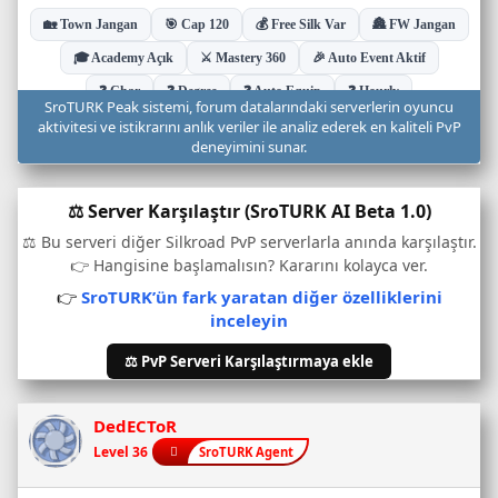
u
d
u
r
u
SroTURK Peak sistemi, forum datalarındaki serverlerin oyuncu
m
aktivitesi ve istikrarını anlık veriler ile analiz ederek en kaliteli PvP
u
deneyimini sunar.
v
e
⚖️ Server Karşılaştır (SroTURK AI Beta 1.0)
o
n
⚖️ Bu serveri diğer Silkroad PvP serverlarla anında karşılaştır.
l
👉 Hangisine başlamalısın? Kararını kolayca ver.
i
👉
SroTURK’ün fark yaratan diğer özelliklerini
n
inceleyin
e
o
⚖️ PvP Serveri Karşılaştırmaya ekle
y
u
n
DedECToR
c
Level 36
SroTURK Agent
u
s