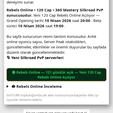
deneyimi sunar.
Rebels Online • 120 Cap • 360 Mastery Silkroad PvP
sunucusudur.
Yeni 120 Cap Rebels Online Açılıyor —
Grand Opening tarihi
10 Nisan 2026
saat
20:00
. Beta
süreci
10 Nisan 2026
saat
19:00
.
Bu sayfa sunucunun resmi tanıtım konusudur. Anlık
online oyuncu sayısı, Server Peak istatistikleri,
güncellemeler, etkinlikler ve önemli duyurular bu sayfada
düzenli olarak güncellenmektedir.
🌀 Yeni Silkroad PvP serverleri
🟢
Rebels Online
— 121 gündür açık — Yeni 120 Cap
Rebels Online Açılıyor
🪷 Rebels Online İnceleme
SroTURK topluluğunda yer alan sunucunuza başarılar diler, iyi
oyunlar temenni ederiz.
Cevap yazmak için giriş yap yada kayıt ol.