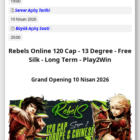
19:00
m
u
🗓️
Server Açılış Tarihi
10 Nisan 2026
🕓
Büyük Açılış Saati
20:00
Rebels Online 120 Cap - 13 Degree - Free
Silk - Long Term - Play2Win​
Grand Opening 10 Nisan 2026​