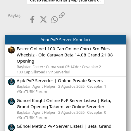
Facebook
X (Twitter)
WhatsApp
Link
Paylaş:
Yeni PvP Server Konuları
Easter Online I 100 Cap Online Chin i-Sro Files
Wheelsiz - Old Caravan Beta 14.08 Grand 21.08
Opening
Başlatan Easter
Cuma saat 05:14'de
Cevaplar: 2
100 Cap Silkroad PvP Serverleri
Açık PvP Serverler | Online Private Servers
Başlatan Agent Helper
2 Ağustos 2026
Cevaplar: 1
⚡SroTURK Forum
Güncel Knight Online PvP Server Listesi | Beta,
Grand Opening Takvimi ve Online Serverler
Başlatan Agent Helper
2 Ağustos 2026
Cevaplar: 0
⚡SroTURK Forum
Güncel Metin2 PvP Server Listesi | Beta, Grand