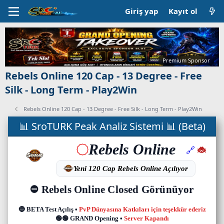
Giriş yap
Kayıt ol
Premium Sponsor
Rebels Online 120 Cap - 13 Degree - Free
Silk - Long Term - Play2Win
Rebels Online 120 Cap - 13 Degree - Free Silk - Long Term - Play2Win
C
📊 SroTURK Peak Analiz Sistemi 📊 (Beta)
a
n
l
ı
s
u
n
u
c