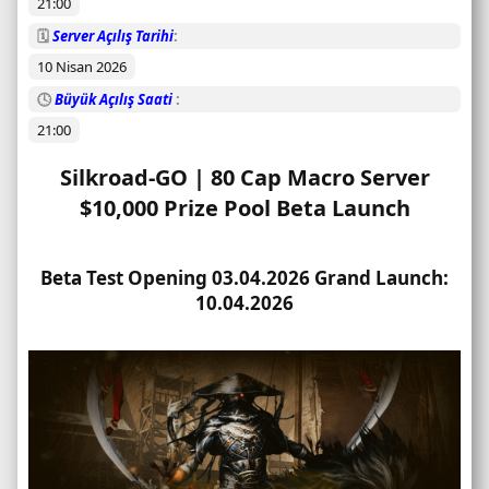
21:00
m
u
🗓️
Server Açılış Tarihi
10 Nisan 2026
🕓
Büyük Açılış Saati
21:00
Silkroad-GO | 80 Cap Macro Server
$10,000 Prize Pool Beta Launch​
Beta Test Opening 03.04.2026 Grand Launch:
10.04.2026​