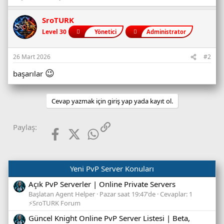
SroTURK
Level 30
Yönetici
Administrator
26 Mart 2026
#2
😉
başarılar
Cevap yazmak için giriş yap yada kayıt ol.
Facebook
X (Twitter)
WhatsApp
Link
Paylaş:
Yeni PvP Server Konuları
Açık PvP Serverler | Online Private Servers
Başlatan Agent Helper
Pazar saat 19:47'de
Cevaplar: 1
⚡SroTURK Forum
Güncel Knight Online PvP Server Listesi | Beta,