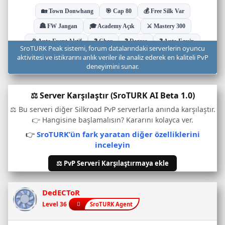
u
d
u
r
u
SroTURK Peak sistemi, forum datalarındaki serverlerin oyuncu
m
aktivitesi ve istikrarını anlık veriler ile analiz ederek en kaliteli PvP
u
deneyimini sunar.
v
e
⚖️ Server Karşılaştır (SroTURK AI Beta 1.0)
o
n
⚖️ Bu serveri diğer Silkroad PvP serverlarla anında karşılaştır.
l
👉 Hangisine başlamalısın? Kararını kolayca ver.
i
👉
SroTURK’ün fark yaratan diğer özelliklerini
n
inceleyin
e
o
⚖️ PvP Serveri Karşılaştırmaya ekle
y
u
n
DedECToR
c
Level 36
SroTURK Agent
u
s