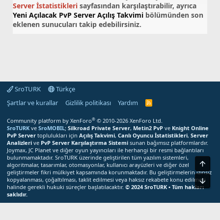
Server İstatistikleri
sayfasından karşılaştırabilir, ayrıca
Yeni Açılacak PvP Server Açılış Takvimi
bölümünden son
eklenen sunucuları takip edebilirsiniz.
SroTURK
Türkçe
Şartlar ve kurallar
Gizlilik politikası
Yardım
S
r
o
®
Community platform by XenForo
© 2010-2026 XenForo Ltd.
T
SroTURK
ve
SroMOBIL
;
Silkroad Private Server
,
Metin2 PvP
ve
Knight Online
U
PvP Server
toplulukları için
Açılış Takvimi
,
Canlı Oyuncu İstatistikleri
,
Server
R
Analizleri
ve
PvP Server Karşılaştırma Sistemi
sunan bağımsız platformlardır.
K
Joymax, JC Planet ve diğer oyun yayıncıları ile herhangi bir resmi bağlantıları
R
bulunmamaktadır. SroTURK üzerinde geliştirilen tüm yazılım sistemleri,
S
S
algoritmalar, tasarımlar, otomasyonlar, kullanıcı arayüzleri ve diğer özel
M
geliştirmeler fikri mülkiyet kapsamında korunmaktadır. Bu geliştirmelerin izinsiz
e
kopyalanması, çoğaltılması, taklit edilmesi veya haksız rekabete konu edilmesi
r
halinde gerekli hukuki süreçler başlatılacaktır.
© 2024 SroTURK • Tüm hakları
k
saklıdır.
e
z
Bu site çerezler kullanır. Bu siteyi kullanmaya devam ederek çerez
i
kullanımımızı kabul etmiş olursunuz.