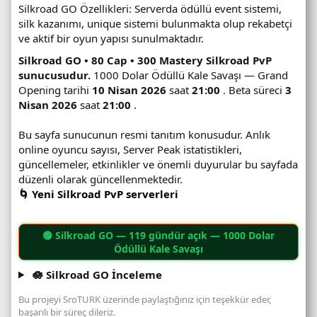
Silkroad GO Özellikleri: Serverda ödüllü event sistemi,
silk kazanımı, unique sistemi bulunmakta olup rekabetçi
ve aktif bir oyun yapısı sunulmaktadır.
Silkroad GO • 80 Cap • 300 Mastery Silkroad PvP
sunucusudur.
1000 Dolar Ödüllü Kale Savaşı — Grand
Opening tarihi
10 Nisan 2026
saat
21:00
. Beta süreci
3
Nisan 2026
saat
21:00
.
Bu sayfa sunucunun resmi tanıtım konusudur. Anlık
online oyuncu sayısı, Server Peak istatistikleri,
güncellemeler, etkinlikler ve önemli duyurular bu sayfada
düzenli olarak güncellenmektedir.
🌀 Yeni Silkroad PvP serverleri
🟢
Silkroad GO
— 119 gündür açık — 1000 Dolar
Ödüllü Kale Savaşı
🪷 Silkroad GO İnceleme
Bu projeyi SroTURK üzerinde paylaştığınız için teşekkür eder,
başarılı bir süreç dileriz.