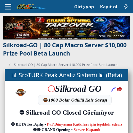
Giriş yap
Kayıt ol
Premium Sponsor
Silkroad-GO | 80 Cap Macro Server $10,000
Prize Pool Beta Launch
Silkroad-GO | 80 Cap Macro Server $10,000 Prize Pool Beta Launch
C
📊 SroTURK Peak Analiz Sistemi 📊 (Beta)
a
n
l
ı
s
u
n
u
c