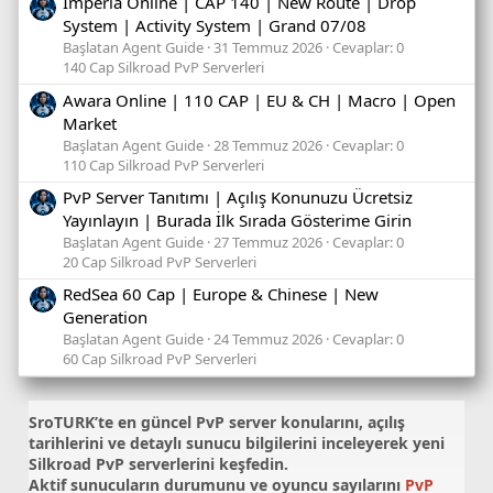
Imperia Online | CAP 140 | New Route | Drop
System | Activity System | Grand 07/08
Başlatan Agent Guide
31 Temmuz 2026
Cevaplar: 0
140 Cap Silkroad PvP Serverleri
Awara Online | 110 CAP | EU & CH | Macro | Open
Market
Başlatan Agent Guide
28 Temmuz 2026
Cevaplar: 0
110 Cap Silkroad PvP Serverleri
PvP Server Tanıtımı | Açılış Konunuzu Ücretsiz
Yayınlayın | Burada İlk Sırada Gösterime Girin
Başlatan Agent Guide
27 Temmuz 2026
Cevaplar: 0
20 Cap Silkroad PvP Serverleri
RedSea 60 Cap | Europe & Chinese | New
Generation
Başlatan Agent Guide
24 Temmuz 2026
Cevaplar: 0
60 Cap Silkroad PvP Serverleri
SroTURK’te en güncel
PvP server konularını
, açılış
tarihlerini ve detaylı sunucu bilgilerini inceleyerek yeni
Silkroad PvP serverlerini keşfedin.
Aktif sunucuların durumunu ve oyuncu sayılarını
PvP