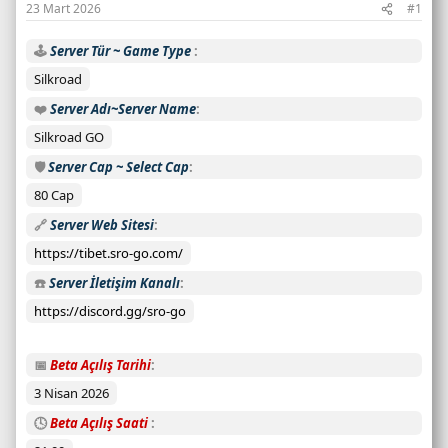
23 Mart 2026
#1
a
y
🕹️
Server Tür ~ Game Type
ı
s
Silkroad
ı
❤️
Server Adı~Server Name
:
Silkroad GO
C
a
🛡️
Server Cap ~ Select Cap
n
80 Cap
l
🔗
Server Web Sitesi
ı
s
https://tibet.sro-go.com/
u
☎️
Server İletişim Kanalı
n
u
https://discord.gg/sro-go
c
u
📅
Beta Açılış Tarihi
d
3 Nisan 2026
u
r
🕓
Beta Açılış Saati
u