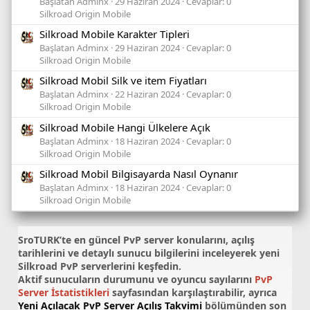
Başlatan Adminx
29 Haziran 2024
Cevaplar: 0
Silkroad Origin Mobile
Silkroad Mobile Karakter Tipleri
Başlatan Adminx
29 Haziran 2024
Cevaplar: 0
Silkroad Origin Mobile
Silkroad Mobil Silk ve item Fiyatları
Başlatan Adminx
22 Haziran 2024
Cevaplar: 0
Silkroad Origin Mobile
Silkroad Mobile Hangi Ülkelere Açık
Başlatan Adminx
18 Haziran 2024
Cevaplar: 0
Silkroad Origin Mobile
Silkroad Mobil Bilgisayarda Nasıl Oynanır
Başlatan Adminx
18 Haziran 2024
Cevaplar: 0
Silkroad Origin Mobile
SroTURK’te en güncel
PvP server konularını
, açılış
tarihlerini ve detaylı sunucu bilgilerini inceleyerek yeni
Silkroad PvP serverlerini keşfedin.
Aktif sunucuların durumunu ve oyuncu sayılarını
PvP
Server İstatistikleri
sayfasından karşılaştırabilir, ayrıca
Yeni Açılacak PvP Server Açılış Takvimi
bölümünden son