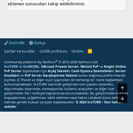
eklenen sunucuları takip edebilirsiniz.
SroTURK
Türkçe
Şartlar ve kurallar
Gizlilik politikası
Yardım
S
r
o
®
Community platform by XenForo
© 2010-2026 XenForo Ltd.
T
SroTURK
ve
SroMOBIL
;
Silkroad Private Server
,
Metin2 PvP
ve
Knight Online
U
PvP Server
toplulukları için
Açılış Takvimi
,
Canlı Oyuncu İstatistikleri
,
Server
R
Analizleri
ve
PvP Server Karşılaştırma Sistemi
sunan bağımsız platformlardır.
K
Joymax, JC Planet ve diğer oyun yayıncıları ile herhangi bir resmi bağlantıları
R
bulunmamaktadır. SroTURK üzerinde geliştirilen tüm yazılım sistemleri,
S
Üst
S
algoritmalar, tasarımlar, otomasyonlar, kullanıcı arayüzleri ve diğer özel
M
geliştirmeler fikri mülkiyet kapsamında korunmaktadır. Bu geliştirmelerin izinsiz
e
kopyalanması, çoğaltılması, taklit edilmesi veya haksız rekabete konu edilmesi
Alt
r
halinde gerekli hukuki süreçler başlatılacaktır.
© 2024 SroTURK • Tüm hakları
k
saklıdır.
e
z
Bu site çerezler kullanır. Bu siteyi kullanmaya devam ederek çerez
i
kullanımımızı kabul etmiş olursunuz.
Kabul
Daha fazla bilgi edin...