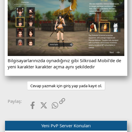
Bilgisayarlarınızda oynadığınız gibi Silkroad Mobil'de de
yeni karakter karakter açma aynı şekildedir
Cevap yazmak için giriş yap yada kayıt ol.
Facebook
X (Twitter)
WhatsApp
Link
Paylaş:
Yeni PvP Server Konuları