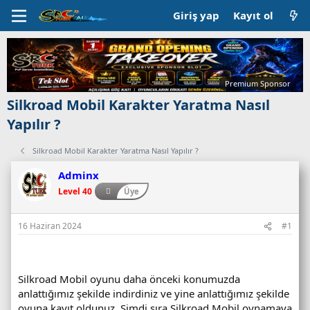
Giriş yap
Kayıt ol
Premium Sponsor
Silkroad Mobil Karakter Yaratma Nasıl
Yapılır ?
Silkroad Mobil Karakter Yaratma Nasıl Yapılır ?
Adminx
Level 40
Üye
16 Haziran 2024
#1
Silkroad Mobil oyunu daha önceki konumuzda
anlattığımız şekilde indirdiniz ve yine anlattığımız şekilde
oyuna kayıt oldunuz. Şimdi sıra Silkroad Mobil oynamaya