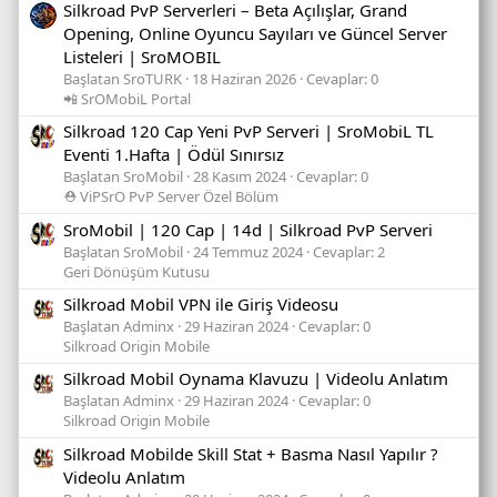
Silkroad PvP Serverleri – Beta Açılışlar, Grand
Opening, Online Oyuncu Sayıları ve Güncel Server
Listeleri | SroMOBIL
Başlatan SroTURK
18 Haziran 2026
Cevaplar: 0
📲 SrOMobiL Portal
Silkroad 120 Cap Yeni PvP Serveri | SroMobiL TL
Eventi 1.Hafta | Ödül Sınırsız
Başlatan SroMobil
28 Kasım 2024
Cevaplar: 0
⛑️ ViPSrO PvP Server Özel Bölüm
SroMobil | 120 Cap | 14d | Silkroad PvP Serveri
Başlatan SroMobil
24 Temmuz 2024
Cevaplar: 2
Geri Dönüşüm Kutusu
Silkroad Mobil VPN ile Giriş Videosu
Başlatan Adminx
29 Haziran 2024
Cevaplar: 0
Silkroad Origin Mobile
Silkroad Mobil Oynama Klavuzu | Videolu Anlatım
Başlatan Adminx
29 Haziran 2024
Cevaplar: 0
Silkroad Origin Mobile
Silkroad Mobilde Skill Stat + Basma Nasıl Yapılır ?
Videolu Anlatım