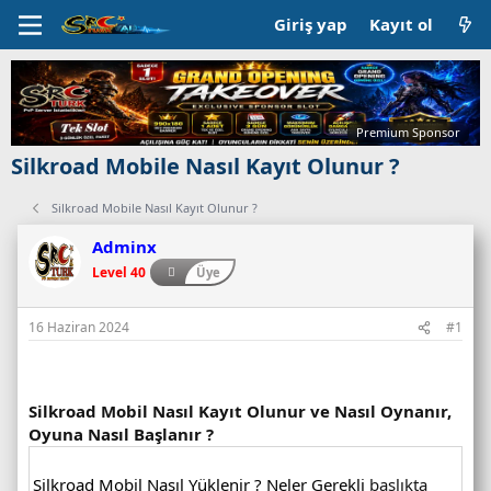
Giriş yap
Kayıt ol
Premium Sponsor
Silkroad Mobile Nasıl Kayıt Olunur ?
Silkroad Mobile Nasıl Kayıt Olunur ?
Adminx
Level 40
Üye
16 Haziran 2024
#1
Silkroad Mobil Nasıl Kayıt Olunur ve Nasıl Oynanır,
Oyuna Nasıl Başlanır ?
Silkroad Mobil Nasıl Yüklenir ? Neler Gerekli
başlıkta