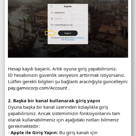
Hesap kaydı başarılı. Artık oyuna giriş yapabilirsiniz.
ID hesabınızın güvenlik seviyesini arttırmak istiyorsanız.
Lütfen gerekli bilgileri şu bağlantı aracılığıyla güncelleyin:
pay.gamocorp.com/Account
.
2. Başka bir kanal kullanarak giriş yapın
Oyuna başka bir kanal üzerinden kolaylıkla giriş
yapabilirsiniz. Ancak sistemimizin fonksiyonlarını tam
olarak kullanabilmeniz için aşağıdaki notları bilmeniz
gerekmektedir:
-
Apple ile Giriş Yapın:
Bu giriş kanalı için