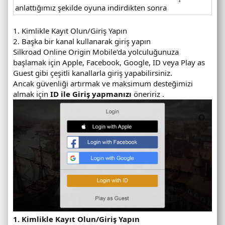
anlattığımız şekilde oyuna indirdikten sonra
1. Kimlikle Kayıt Olun/Giriş Yapın
2. Başka bir kanal kullanarak giriş yapın
Silkroad Online Origin Mobile'da yolculuğunuza
başlamak için Apple, Facebook, Google, ID veya Play as
Guest gibi çeşitli kanallarla giriş yapabilirsiniz.
Ancak güvenliği artırmak ve maksimum desteğimizi
almak için
ID ile Giriş yapmanızı
öneririz .
1. Kimlikle Kayıt Olun/Giriş Yapın