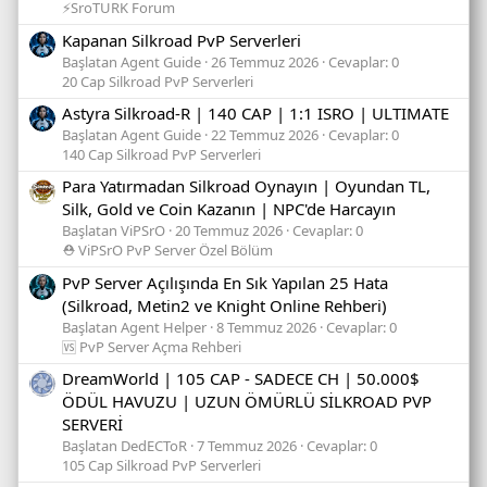
⚡SroTURK Forum
Kapanan Silkroad PvP Serverleri
Başlatan Agent Guide
26 Temmuz 2026
Cevaplar: 0
20 Cap Silkroad PvP Serverleri
Astyra Silkroad-R | 140 CAP | 1:1 ISRO | ULTIMATE
Başlatan Agent Guide
22 Temmuz 2026
Cevaplar: 0
140 Cap Silkroad PvP Serverleri
Para Yatırmadan Silkroad Oynayın | Oyundan TL,
Silk, Gold ve Coin Kazanın | NPC'de Harcayın
Başlatan ViPSrO
20 Temmuz 2026
Cevaplar: 0
⛑️ ViPSrO PvP Server Özel Bölüm
PvP Server Açılışında En Sık Yapılan 25 Hata
(Silkroad, Metin2 ve Knight Online Rehberi)
Başlatan Agent Helper
8 Temmuz 2026
Cevaplar: 0
🆚 PvP Server Açma Rehberi
DreamWorld | 105 CAP - SADECE CH | 50.000$
ÖDÜL HAVUZU | UZUN ÖMÜRLÜ SİLKROAD PVP
SERVERİ
Başlatan DedECToR
7 Temmuz 2026
Cevaplar: 0
105 Cap Silkroad PvP Serverleri