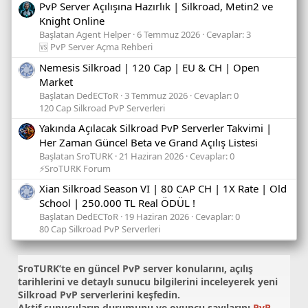
PvP Server Açılışına Hazırlık | Silkroad, Metin2 ve
Knight Online
Başlatan Agent Helper
6 Temmuz 2026
Cevaplar: 3
🆚 PvP Server Açma Rehberi
Nemesis Silkroad | 120 Cap | EU & CH | Open
Market
Başlatan DedECToR
3 Temmuz 2026
Cevaplar: 0
120 Cap Silkroad PvP Serverleri
Yakında Açılacak Silkroad PvP Serverler Takvimi |
Her Zaman Güncel Beta ve Grand Açılış Listesi
Başlatan SroTURK
21 Haziran 2026
Cevaplar: 0
⚡SroTURK Forum
Xian Silkroad Season VI | 80 CAP CH | 1X Rate | Old
School | 250.000 TL Real ÖDÜL !
Başlatan DedECToR
19 Haziran 2026
Cevaplar: 0
80 Cap Silkroad PvP Serverleri
SroTURK’te en güncel
PvP server konularını
, açılış
tarihlerini ve detaylı sunucu bilgilerini inceleyerek yeni
Silkroad PvP serverlerini keşfedin.
Aktif sunucuların durumunu ve oyuncu sayılarını
PvP