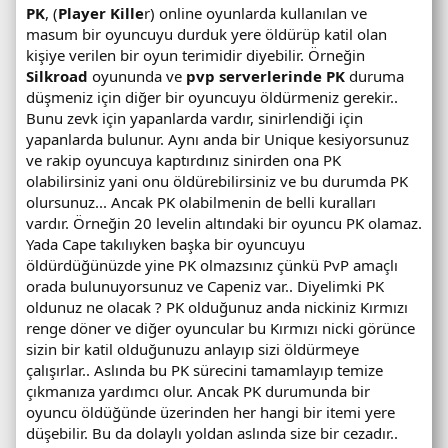
PK
, (
Player Kille
r) online oyunlarda kullanılan ve
masum bir oyuncuyu durduk yere öldürüp katil olan
kişiye verilen bir oyun terimidir diyebilir. Örneğin
Silkroad
oyununda ve
pvp serverlerinde PK
duruma
düşmeniz için diğer bir oyuncuyu öldürmeniz gerekir..
Bunu zevk için yapanlarda vardır, sinirlendiği için
yapanlarda bulunur. Aynı anda bir Unique kesiyorsunuz
ve rakip oyuncuya kaptırdınız sinirden ona PK
olabilirsiniz yani onu öldürebilirsiniz ve bu durumda PK
olursunuz... Ancak PK olabilmenin de belli kuralları
vardır. Örneğin 20 levelin altındaki bir oyuncu PK olamaz.
Yada Cape takılıyken başka bir oyuncuyu
öldürdüğünüzde yine PK olmazsınız çünkü PvP amaçlı
orada bulunuyorsunuz ve Capeniz var.. Diyelimki PK
oldunuz ne olacak ? PK olduğunuz anda nickiniz Kırmızı
renge döner ve diğer oyuncular bu Kırmızı nicki görünce
sizin bir katil olduğunuzu anlayıp sizi öldürmeye
çalışırlar.. Aslında bu PK sürecini tamamlayıp temize
çıkmanıza yardımcı olur. Ancak PK durumunda bir
oyuncu öldüğünde üzerinden her hangi bir itemi yere
düşebilir. Bu da dolaylı yoldan aslında size bir cezadır..