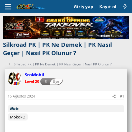
Giriş yap
Kayıt ol
Premium Sponsor
Silkroad PK | PK Ne Demek | PK Nasıl
Geçer | Nasıl PK Olunur ?
Silkroad PK | PK Ne Demek | PK Nasıl Geçer | Nasıl PK Olunur ?
SroMobil
Level 20
Üye
16 Ağustos 2024
#1
Nick
MokokO