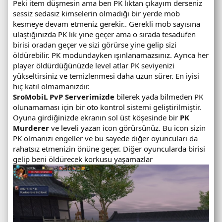
Peki item düşmesin ama ben PK lıktan çıkayım derseniz
sessiz sedasız kimselerin olmadığı bir yerde mob
kesmeye devam etmeniz gerekir.. Gerekli mob sayısına
ulaştığınızda PK lık yine geçer ama o sırada tesadüfen
birisi oradan geçer ve sizi görürse yine gelip sizi
öldürebilir. PK modundayken ışınlanamazsınız. Ayrıca her
player öldürdüğünüzde level atlar PK seviyenizi
yükseltirsiniz ve temizlenmesi daha uzun sürer. En iyisi
hiç katil olmamanızdır.
SroMobiL PvP Serverimizde
bilerek yada bilmeden PK
olunamaması için bir oto kontrol sistemi geliştirilmiştir.
Oyuna girdiğinizde ekranın sol üst köşesinde bir
PK
Murderer
ve leveli yazan icon görürsünüz. Bu icon sizin
PK olmanızı engeller ve bu sayede diğer oyuncuları da
rahatsız etmenizin önüne geçer. Diğer oyuncularda birisi
gelip beni öldürecek korkusu yaşamazlar