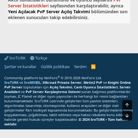
Server İstatistikleri
sayfasından karşılaştırabilir, ayrıca
Yeni Açılacak PvP Server Açılış Takvimi
bölümünden son
eklenen sunucuları takip edebilirsiniz.
SroTURK
Türkçe
Şartlar ve kurallar
Gizlilik politikası
Yardım
S
r
o
®
Community platform by XenForo
© 2010-2026 XenForo Ltd.
T
SroTURK
ve
SroMOBIL
;
Silkroad Private Server
,
Metin2 PvP
ve
Knight Online
U
PvP Server
toplulukları için
Açılış Takvimi
,
Canlı Oyuncu İstatistikleri
,
Server
R
Analizleri
ve
PvP Server Karşılaştırma Sistemi
sunan bağımsız platformlardır.
K
Joymax, JC Planet ve diğer oyun yayıncıları ile herhangi bir resmi bağlantıları
R
bulunmamaktadır. SroTURK üzerinde geliştirilen tüm yazılım sistemleri,
S
Üst
S
algoritmalar, tasarımlar, otomasyonlar, kullanıcı arayüzleri ve diğer özel
M
geliştirmeler fikri mülkiyet kapsamında korunmaktadır. Bu geliştirmelerin izinsiz
e
kopyalanması, çoğaltılması, taklit edilmesi veya haksız rekabete konu edilmesi
Alt
r
halinde gerekli hukuki süreçler başlatılacaktır.
© 2024 SroTURK • Tüm hakları
k
saklıdır.
e
z
Bu site çerezler kullanır. Bu siteyi kullanmaya devam ederek çerez
i
kullanımımızı kabul etmiş olursunuz.