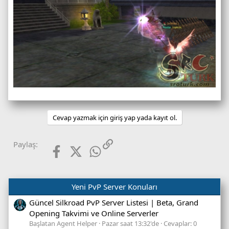
Cevap yazmak için giriş yap yada kayıt ol.
Facebook
X (Twitter)
WhatsApp
Link
Paylaş:
Yeni PvP Server Konuları
Güncel Silkroad PvP Server Listesi | Beta, Grand
Opening Takvimi ve Online Serverler
Başlatan Agent Helper
Pazar saat 13:32'de
Cevaplar: 0