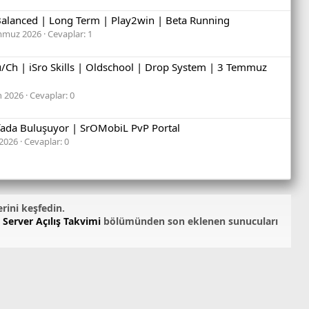
Balanced | Long Term | Play2win | Beta Running
mmuz 2026
Cevaplar: 1
u/Ch | iSro Skills | Oldschool | Drop System | 3 Temmuz
n 2026
Cevaplar: 0
yfada Buluşuyor | SrOMobiL PvP Portal
 2026
Cevaplar: 0
erini keşfedin.
 Server Açılış Takvimi
bölümünden son eklenen sunucuları