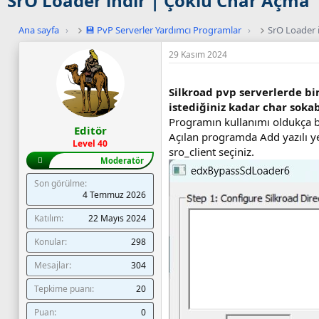
SrO Loader indir | Çoklu Char Açma
Ana sayfa
›
💾 PvP Serverler Yardımcı Programlar
›
SrO Loader 
C
29 Kasım 2024
a
n
Silkroad pvp serverlerde bi
l
istediğiniz kadar char sokabi
ı
Programın kullanımı oldukça ba
s
Editör
Açılan programda Add yazılı ye
u
Level 40
sro_client seçiniz.
n
Moderatör
u
c
Son görülme
4 Temmuz 2026
u
d
Katılım
22 Mayıs 2024
u
r
Konular
298
u
Mesajlar
304
m
u
Tepkime puanı
20
v
Puan
0
e