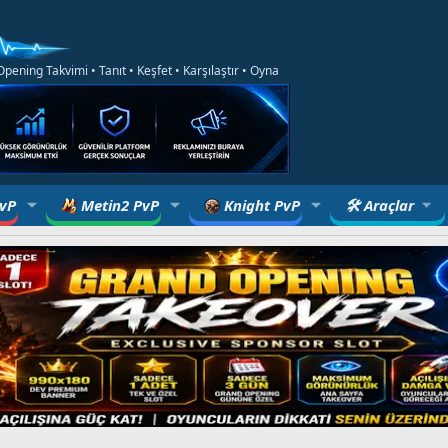
ening Takvimi • Tanıt • Keşfet • Karşılaştır • Oyna
PvP
Metin2 PvP
Knight PvP
🛠 Araçlar