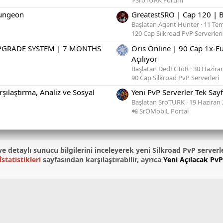
Dungeon
GreatestSRO | Cap 120 | 
Başlatan Agent Hunter
11 Te
120 Cap Silkroad PvP Serverleri
 UPGRADE SYSTEM | 7 MONTHS
Oris Online | 90 Cap 1x-E
Açılıyor
Başlatan DedECToR
30 Hazira
90 Cap Silkroad PvP Serverleri
şılaştırma, Analiz ve Sosyal
Yeni PvP Serverler Tek Sa
Başlatan SroTURK
19 Haziran
📲 SrOMobiL Portal
ni ve detaylı sunucu bilgilerini inceleyerek yeni Silkroad PvP serverl
statistikleri
sayfasından karşılaştırabilir, ayrıca
Yeni Açılacak PvP