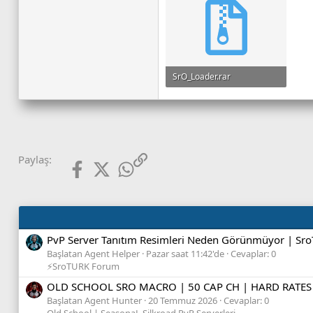
SrO_Loader.rar
215.6 KB · Görüntüleme: 11
Facebook
X (Twitter)
WhatsApp
Link
Paylaş:
PvP Server Tanıtım Resimleri Neden Görünmüyor | Sro
Başlatan Agent Helper
Pazar saat 11:42'de
Cevaplar: 0
⚡SroTURK Forum
OLD SCHOOL SRO MACRO | 50 CAP CH | HARD RATES
Başlatan Agent Hunter
20 Temmuz 2026
Cevaplar: 0
Old School | SeasonaL Silkroad PvP Serverleri