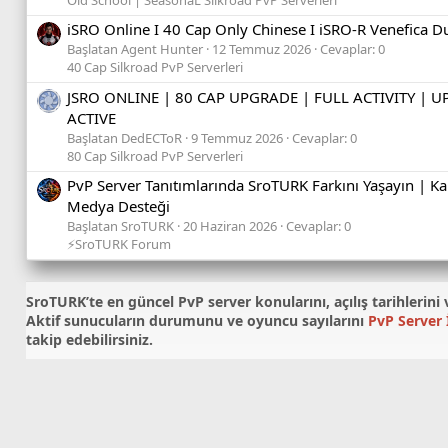
iSRO Online I 40 Cap Only Chinese I iSRO-R Venefica 
Başlatan Agent Hunter
12 Temmuz 2026
Cevaplar: 0
40 Cap Silkroad PvP Serverleri
JSRO ONLINE | 80 CAP UPGRADE | FULL ACTIVITY |
ACTIVE
Başlatan DedECToR
9 Temmuz 2026
Cevaplar: 0
80 Cap Silkroad PvP Serverleri
PvP Server Tanıtımlarında SroTURK Farkını Yaşayın | Kar
Medya Desteği
Başlatan SroTURK
20 Haziran 2026
Cevaplar: 0
⚡SroTURK Forum
SroTURK’te en güncel
PvP server konularını
, açılış tarihleri
Aktif sunucuların durumunu ve oyuncu sayılarını
PvP Server İ
takip edebilirsiniz.