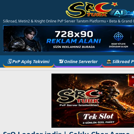
Silkroad, Metin2 & Knight Online PvP Server Tanıtım Platformu • Beta & Grand Op
🗓️ PvP Açılış Takvimi
📶 Online Serverlar
Silkroad 