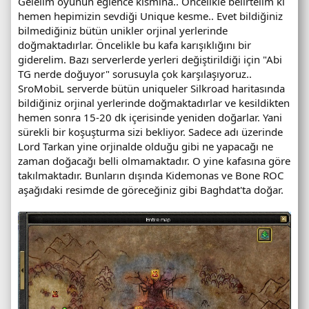
Gelelim oyunun eğlence kısmına.. Öncelikle belirtelim ki
hemen hepimizin sevdiği Unique kesme.. Evet bildiğiniz
bilmediğiniz bütün unikler orjinal yerlerinde
doğmaktadırlar. Öncelikle bu kafa karışıklığını bir
giderelim. Bazı serverlerde yerleri değiştirildiği için "Abi
TG nerde doğuyor" sorusuyla çok karşılaşıyoruz..
SroMobiL serverde bütün uniqueler Silkroad haritasında
bildiğiniz orjinal yerlerinde doğmaktadırlar ve kesildikten
hemen sonra 15-20 dk içerisinde yeniden doğarlar. Yani
sürekli bir koşuşturma sizi bekliyor. Sadece adı üzerinde
Lord Tarkan yine orjinalde olduğu gibi ne yapacağı ne
zaman doğacağı belli olmamaktadır. O yine kafasına göre
takılmaktadır. Bunların dışında Kidemonas ve Bone ROC
aşağıdaki resimde de göreceğiniz gibi Baghdat'ta doğar.