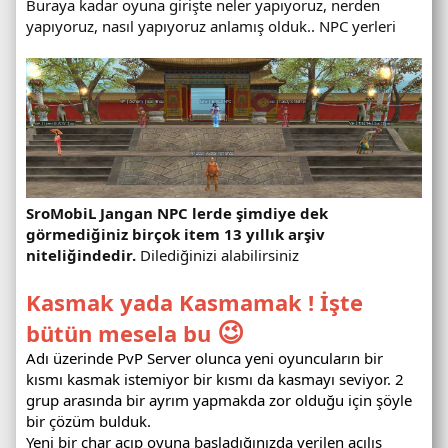
Buraya kadar oyuna girişte neler yapıyoruz, nerden
yapıyoruz, nasıl yapıyoruz anlamış olduk.. NPC yerleri
SroMobiL Jangan NPC lerde şimdiye dek
görmediğiniz birçok item 13 yıllık arşiv
niteliğindedir.
Dilediğinizi alabilirsiniz
Kasmak yada Kasmamak ! İşte
😉
bütün mesela bu
Adı üzerinde PvP Server olunca yeni oyuncuların bir
kısmı kasmak istemiyor bir kısmı da kasmayı seviyor. 2
grup arasında bir ayrım yapmakda zor olduğu için şöyle
bir çözüm bulduk.
Yeni bir char açıp oyuna başladığınızda verilen açılış