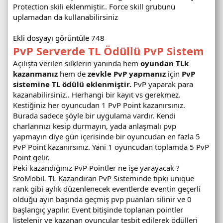
Protection skili eklenmiştir.. Force skill grubunu
uplamadan da kullanabilirsiniz
Ekli dosyayı görüntüle 748
PvP Serverde TL Ödüllü PvP Sistem
Açılışta verilen silklerin yanında hem
oyundan TLk
kazanmanız
hem de
zevkle PvP yapmanız
için
PvP
sistemine TL ödülü eklenmiştir.
PvP yaparak para
kazanabilirsiniz.. Herhangi bir kayıt vs gerekmez.
Kestiğiniz her oyuncudan 1 PvP Point kazanırsınız.
Burada sadece şöyle bir uygulama vardır. Kendi
charlarınızı kesip durmayın, yada anlaşmalı pvp
yapmayın diye gün içerisinde bir oyuncudan en fazla 5
PvP Point kazanırsınız. Yani 1 oyuncudan toplamda 5 PvP
Point gelir.
Peki kazandığınız PvP Pointler ne işe yarayacak ?
SroMobiL TL Kazandıran PvP Sisteminde tıpkı unique
rank gibi aylık düzenlenecek eventlerde eventin geçerli
olduğu ayın başında geçmiş pvp puanları silinir ve 0
başlangıç yapılır. Event bitişinde toplanan pointler
listelenir ve kazanan oyuncular tesbit edilerek ödülleri