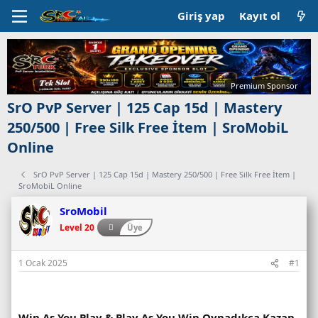
Giriş yap
Kayıt ol
Premium Sponsor
SrO PvP Server | 125 Cap 15d | Mastery
250/500 | Free Silk Free İtem | SroMobiL
Online
SrO PvP Server | 125 Cap 15d | Mastery 250/500 | Free Silk Free İtem |
SroMobiL Online
C
SroMobil
a
Level 20
Üye
n
l
ı
1 Ocak 2025
#1
s
u
n
Win As You Play & Play As You Win
Oynadıkça Kazan