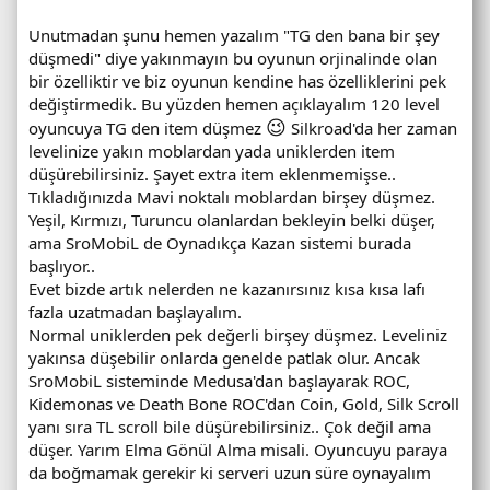
Unutmadan şunu hemen yazalım "TG den bana bir şey
düşmedi" diye yakınmayın bu oyunun orjinalinde olan
bir özelliktir ve biz oyunun kendine has özelliklerini pek
değiştirmedik. Bu yüzden hemen açıklayalım 120 level
😉
oyuncuya TG den item düşmez
Silkroad'da her zaman
levelinize yakın moblardan yada uniklerden item
düşürebilirsiniz. Şayet extra item eklenmemişse..
Tıkladığınızda Mavi noktalı moblardan birşey düşmez.
Yeşil, Kırmızı, Turuncu olanlardan bekleyin belki düşer,
ama SroMobiL de Oynadıkça Kazan sistemi burada
başlıyor..
Evet bizde artık nelerden ne kazanırsınız kısa kısa lafı
fazla uzatmadan başlayalım.
Normal uniklerden pek değerli birşey düşmez. Leveliniz
yakınsa düşebilir onlarda genelde patlak olur. Ancak
SroMobiL sisteminde Medusa'dan başlayarak ROC,
Kidemonas ve Death Bone ROC'dan Coin, Gold, Silk Scroll
yanı sıra TL scroll bile düşürebilirsiniz.. Çok değil ama
düşer. Yarım Elma Gönül Alma misali. Oyuncuyu paraya
da boğmamak gerekir ki serveri uzun süre oynayalım