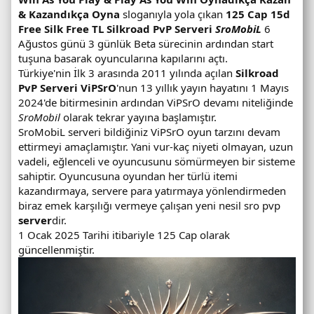
u
& Kazandıkça Oyna
sloganıyla yola çıkan
125 Cap 15d
c
Free Silk Free TL
Silkroad PvP Serveri
SroMobiL
6
u
Ağustos günü 3 günlük Beta sürecinin ardından start
d
tuşuna basarak oyuncularına kapılarını açtı.
u
Türkiye'nin İlk 3 arasında 2011 yılında açılan
Silkroad
r
PvP Serveri ViPSrO
'nun 13 yıllık yayın hayatını 1 Mayıs
u
2024'de bitirmesinin ardından ViPSrO devamı niteliğinde
m
SroMobil
olarak tekrar yayına başlamıştır.
u
SroMobiL serveri bildiğiniz ViPSrO oyun tarzını devam
v
ettirmeyi amaçlamıştır. Yani vur-kaç niyeti olmayan, uzun
e
vadeli, eğlenceli ve oyuncusunu sömürmeyen bir sisteme
o
sahiptir. Oyuncusuna oyundan her türlü itemi
n
kazandırmaya, servere para yatırmaya yönlendirmeden
l
biraz emek karşılığı vermeye çalışan yeni nesil sro pvp
i
server
dir.
n
1 Ocak 2025 Tarihi itibariyle 125 Cap olarak
e
güncellenmiştir.
o
y
u
n
c