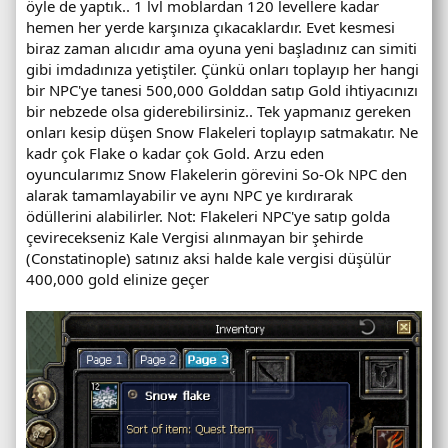
öyle de yaptık.. 1 lvl moblardan 120 levellere kadar
hemen her yerde karşınıza çıkacaklardır. Evet kesmesi
biraz zaman alıcıdır ama oyuna yeni başladınız can simiti
gibi imdadınıza yetiştiler. Çünkü onları toplayıp her hangi
bir NPC'ye tanesi 500,000 Golddan satıp Gold ihtiyacınızı
bir nebzede olsa giderebilirsiniz.. Tek yapmanız gereken
onları kesip düşen Snow Flakeleri toplayıp satmakatır. Ne
kadr çok Flake o kadar çok Gold. Arzu eden
oyuncularımız Snow Flakelerin görevini So-Ok NPC den
alarak tamamlayabilir ve aynı NPC ye kırdırarak
ödüllerini alabilirler. Not: Flakeleri NPC'ye satıp golda
çevirecekseniz Kale Vergisi alınmayan bir şehirde
(Constatinople) satınız aksi halde kale vergisi düşülür
400,000 gold elinize geçer