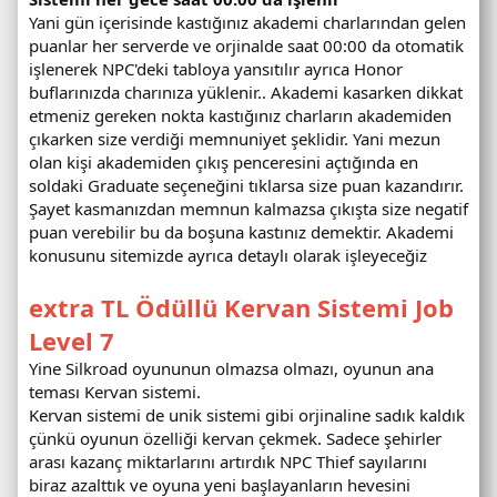
Yani gün içerisinde kastığınız akademi charlarından gelen
puanlar her serverde ve orjinalde saat 00:00 da otomatik
işlenerek NPC'deki tabloya yansıtılır ayrıca Honor
buflarınızda charınıza yüklenir.. Akademi kasarken dikkat
etmeniz gereken nokta kastığınız charların akademiden
çıkarken size verdiği memnuniyet şeklidir. Yani mezun
olan kişi akademiden çıkış penceresini açtığında en
soldaki Graduate seçeneğini tıklarsa size puan kazandırır.
Şayet kasmanızdan memnun kalmazsa çıkışta size negatif
puan verebilir bu da boşuna kastınız demektir. Akademi
konusunu sitemizde ayrıca detaylı olarak işleyeceğiz
extra TL Ödüllü Kervan Sistemi Job
Level 7
Yine Silkroad oyununun olmazsa olmazı, oyunun ana
teması Kervan sistemi.
Kervan sistemi de unik sistemi gibi orjinaline sadık kaldık
çünkü oyunun özelliği kervan çekmek. Sadece şehirler
arası kazanç miktarlarını artırdık NPC Thief sayılarını
biraz azalttık ve oyuna yeni başlayanların hevesini