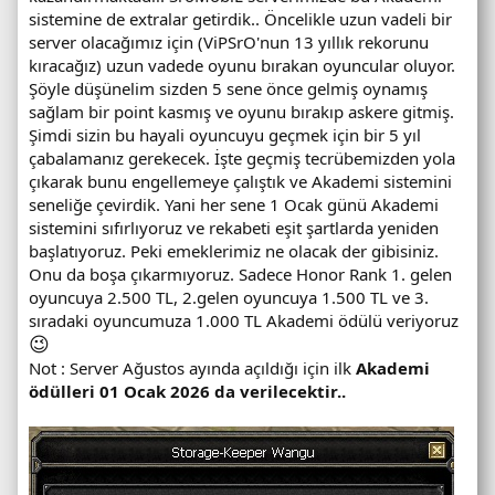
sistemine de extralar getirdik.. Öncelikle uzun vadeli bir
server olacağımız için (ViPSrO'nun 13 yıllık rekorunu
kıracağız) uzun vadede oyunu bırakan oyuncular oluyor.
Şöyle düşünelim sizden 5 sene önce gelmiş oynamış
sağlam bir point kasmış ve oyunu bırakıp askere gitmiş.
Şimdi sizin bu hayali oyuncuyu geçmek için bir 5 yıl
çabalamanız gerekecek. İşte geçmiş tecrübemizden yola
çıkarak bunu engellemeye çalıştık ve Akademi sistemini
seneliğe çevirdik. Yani her sene 1 Ocak günü Akademi
sistemini sıfırlıyoruz ve rekabeti eşit şartlarda yeniden
başlatıyoruz. Peki emeklerimiz ne olacak der gibisiniz.
Onu da boşa çıkarmıyoruz. Sadece Honor Rank 1. gelen
oyuncuya 2.500 TL, 2.gelen oyuncuya 1.500 TL ve 3.
sıradaki oyuncumuza 1.000 TL Akademi ödülü veriyoruz
😉
Not : Server Ağustos ayında açıldığı için ilk
Akademi
ödülleri 01 Ocak 2026 da verilecektir..