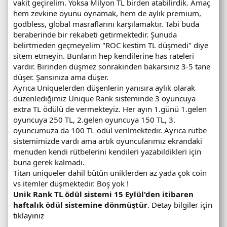
vakit geçirelim. Yoksa Milyon TL birden atabilirdik. Amaç
hem zevkine oyunu oynamak, hem de aylık premium,
godbless, global masraflarını karşılamaktır. Tabi buda
beraberinde bir rekabeti getirmektedir. Şunuda
belirtmeden geçmeyelim "ROC kestim TL düşmedi" diye
sitem etmeyin. Bunların hep kendilerine has rateleri
vardır. Birinden düşmez sonrakinden bakarsınız 3-5 tane
düşer. Şansınıza ama düşer.
Ayrıca Uniquelerden düşenlerin yanısıra aylık olarak
düzenlediğimiz Unique Rank sisteminde 3 oyuncuya
extra TL ödülü de vermekteyiz. Her ayın 1.günü 1.gelen
oyuncuya 250 TL, 2.gelen oyuncuya 150 TL, 3.
oyuncumuza da 100 TL ödül verilmektedir. Ayrıca rütbe
sistemimizde vardı ama artık oyuncularımız ekrandaki
menuden kendi rütbelerini kendileri yazabildikleri için
buna gerek kalmadı.
Titan uniqueler dahil bütün uniklerden az yada çok coin
vs itemler düşmektedir. Boş yok !
Unik Rank TL ödül sistemi 15 Eylül'den itibaren
haftalık ödül sistemine dönmüştür
. Detay bilgiler için
tıklayınız