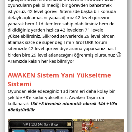
oyuncuların pek bilmediği bir görevden bahsetmek
istiyoruz. 42 level görevi. Sitemizde başka bir konuda
detaylı açıklamasını yapacağımız 42 level görevini
yaparak hem 11d itemlere sahip olabilirsiniz hem de
dikildiğiniz yerden hızlıca 42 levelden 71 levele
yükselebilirsiniz. Silkroad serverlerde 29 level birden
atlamak sizce de süper değil mi ? SroTURK forum
sitemizde 42 level görevi diye arama yaparsanız nasıl
😉
birden bire 29 level atlanacağını öğrenmiş olursunuz
Aramızda kalsın her kes bilmiyor
AWAKEN Sistem Yani Yükseltme
Sistemi
Oyundan elde edeceğiniz 13d itemleri daha kolay bir
şekilde +8'e kadar yükseltiniz. Awaken Taşını da
kullanarak
13d +8 iteminiz otomatik olarak 14d +10'a
dönüştürülür