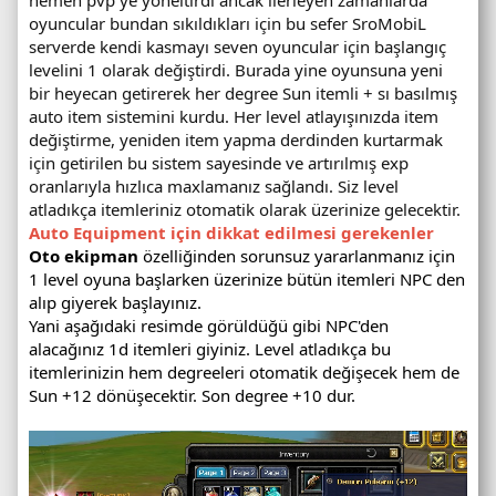
hemen pvp ye yöneltirdi ancak ilerleyen zamanlarda
oyuncular bundan sıkıldıkları için bu sefer SroMobiL
serverde kendi kasmayı seven oyuncular için başlangıç
levelini 1 olarak değiştirdi. Burada yine oyunsuna yeni
bir heyecan getirerek her degree Sun itemli + sı basılmış
auto item sistemini kurdu. Her level atlayışınızda item
değiştirme, yeniden item yapma derdinden kurtarmak
için getirilen bu sistem sayesinde ve artırılmış exp
oranlarıyla hızlıca maxlamanız sağlandı. Siz level
atladıkça itemleriniz otomatik olarak üzerinize gelecektir.
Auto Equipment için dikkat edilmesi gerekenler
Oto ekipman
özelliğinden sorunsuz yararlanmanız için
1 level oyuna başlarken üzerinize bütün itemleri NPC den
alıp giyerek başlayınız.
Yani aşağıdaki resimde görüldüğü gibi NPC'den
alacağınız 1d itemleri giyiniz. Level atladıkça bu
itemlerinizin hem degreeleri otomatik değişecek hem de
Sun +12 dönüşecektir. Son degree +10 dur.