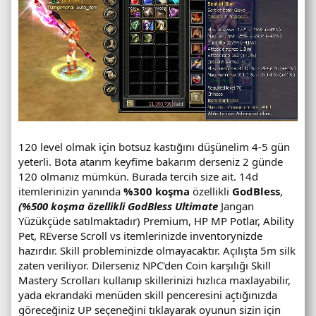
120 level olmak için botsuz kastığını düşünelim 4-5 gün
yeterli. Bota atarım keyfime bakarım derseniz 2 günde
120 olmanız mümkün. Burada tercih size ait. 14d
itemlerinizin yanında
%300 koşma
özellikli
GodBless
,
(%500 koşma özellikli GodBless Ultimate
Jangan
Yüzükçüde satılmaktadır) Premium, HP MP Potlar, Ability
Pet, REverse Scroll vs itemlerinizde inventorynizde
hazırdır. Skill probleminizde olmayacaktır. Açılışta 5m silk
zaten veriliyor. Dilerseniz NPC'den Coin karşılığı Skill
Mastery Scrolları kullanıp skillerinizi hızlıca maxlayabilir,
yada ekrandaki menüden skill penceresini açtığınızda
göreceğiniz UP seçeneğini tıklayarak oyunun sizin için