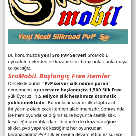
r
u
m
u
Bu konumuzda
yeni Sro PvP Serveri
SroMobiL
oynarken nelerden ne kazanırsınız biraz onları anlatmaya
çalışacağız.
SroMobiL Başlangıç Free itemler
Öncelikle burası "
PvP server silk neden paralı
"
dememeniz için
servere başlangıçta 1,500 Silk Free
yüklüyoruz.. 1
,5 Milyon silk hesabınıza otomatik
yüklenmektedir
. Bununla amacımız ilk etapta acil
ihtiyacınız olabilecek itemleri alabilmenizdir. Sonrasında
ise hem oyunda kaldığınız süre boyunca saatlik silk,
keseceğiniz moblardan Uniquelerden kazanacağınız
silkler, pvp yaparak kestiğiniz her oyuncudan
kazanacağınız PvP silkler oyuna devam ettiğiniz sürece