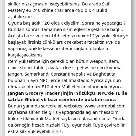
skillerinizi açmasını isteyebilirsiniz. Bu arada Skill
Mastery eu 240 chine charlarda 480 dir. 4 Build
açabilirsiniz.
Oyuna başladık 120 olduk diyelim. Sonra ne yapacağız ?
Bundan sonrası tamamen sizin eğlence şeklinize bağlı..
Açılışta hazır verilen 14d setinizi max +12'ye yükseltmeye
başlayabilirsiniz çünkü artık rekabet artacaktır. PvP de
yapsanız, unikte kesseniz itemi sağlam olanlarla
karşılaşacaksınız.
İtem yükseltme için gerekli olan bütün weapon, item,
elixir, stone, tablet, avatar, dress, pet vs ne gerekiyorsa
Jangan. Samarkand, Constantinapolis ve Baghdat'ta
bulunan 5 ayrı NPC lerde satılmaktadır. Ayrıca oyunun
olmazsa olmazı F10 item Mall elinizin altındadır. Ayrıca
Jangan Grocery Trader Jinjin (Yüzükçü) NPC'de TL ile
satılan Global vb bazı itemleride bulabilirsiniz.
Bunun yanında servere ait websitesi
www.sromobil.com
sayfasına şifrenizle giriş yaptığınızda açılan "hesabım"
linkine tıklayarak Market sayfasına ulaşabilirsiniz. Orada
da örneğin hesabınızdaki TL'yi oyundaki TL'ye çevirebilir
extra silk yükleyebilirsiniz.