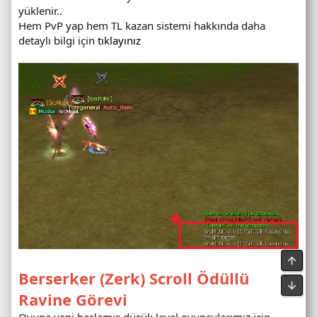
yüklenir..
Hem PvP yap hem TL kazan sistemi hakkında daha
detaylı bilgi için
tıklayınız
Berserker (Zerk) Scroll Ödüllü
Ravine Görevi
Oyuna yeni başlamış düşük level oyuncularımız için