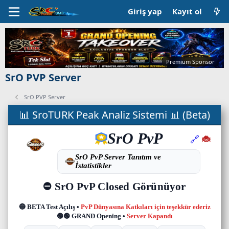
Giriş yap
Kayıt ol
Premium Sponsor
SrO PVP Server
SrO PVP Server
📊 SroTURK Peak Analiz Sistemi 📊 (Beta)