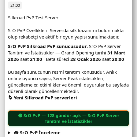
21:00
Silkroad PvP Test Serveri
SrO PvP Özellikleri: Serverda silk kazanımı bulunmakta
olup rekabetçi ve aktif bir oyun yapısı sunulmaktadır.
SrO PvP Silkroad PvP sunucusudur.
SrO PvP Server
Tanıtım ve İstatistikler — Grand Opening tarihi
31 Mart
2026
saat
21:00
. Beta süreci
28 Ocak 2026
saat
20:00
.
Bu sayfa sunucunun resmi tanıtım konusudur. Anlık
online oyuncu sayısı, Server Peak istatistikleri,
güncellemeler, etkinlikler ve önemli duyurular bu sayfada
düzenli olarak güncellenmektedir.
🌀 Yeni Silkroad PvP serverleri
🟢
SrO PvP
— 128 gündür açık — SrO PvP Server
Tanıtım ve İstatistikler
🪷 SrO PvP İnceleme