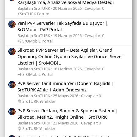
Karşılaştırma, Analiz ve Sosyal Medya Desteği
Başlatan SroTURK
20 Haziran 2026
Cevaplar: 0
⚡SroTURK Forum
Yeni PvP Serverler Tek Sayfada Buluşuyor |
SrOMobiL PvP Portal
Başlatan SroTURK
19 Haziran 2026
Cevaplar: 0
📲 SrOMobiL Portal
Silkroad PvP Serverleri – Beta Açılışlar, Grand
Opening, Online Oyuncu Sayıları ve Güncel Server
Listeleri | SroMOBIL
Başlatan SroTURK
18 Haziran 2026
Cevaplar: 0
📲 SrOMobiL Portal
PvP Server Tanıtımında Yeni Dönem Başladı! |
SroTURK AI ile 1 Adım Öndesiniz
Başlatan SroTURK
25 Mayıs 2026
Cevaplar: 0
🤖 SroTURK Yenilikler
PvP Server Reklam, Banner & Sponsor Sistemi |
Silkroad, Metin2, Knight Online | SroTURK
Başlatan SroTURK
23 Mayıs 2026
Cevaplar: 0
🤖 SroTURK Yenilikler