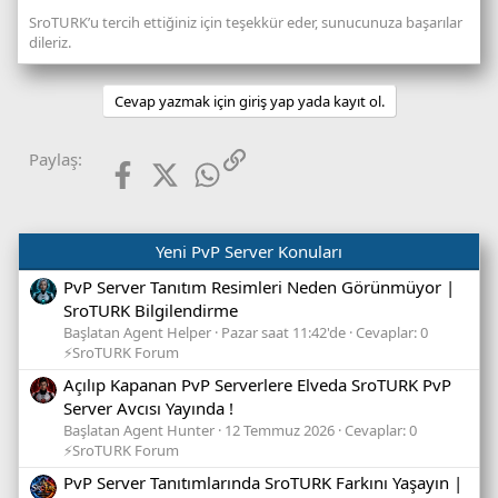
SroTURK’u tercih ettiğiniz için teşekkür eder, sunucunuza başarılar
dileriz.
Cevap yazmak için giriş yap yada kayıt ol.
Facebook
X (Twitter)
WhatsApp
Link
Paylaş:
Yeni PvP Server Konuları
PvP Server Tanıtım Resimleri Neden Görünmüyor |
SroTURK Bilgilendirme
Başlatan Agent Helper
Pazar saat 11:42'de
Cevaplar: 0
⚡SroTURK Forum
Açılıp Kapanan PvP Serverlere Elveda SroTURK PvP
Server Avcısı Yayında !
Başlatan Agent Hunter
12 Temmuz 2026
Cevaplar: 0
⚡SroTURK Forum
PvP Server Tanıtımlarında SroTURK Farkını Yaşayın |