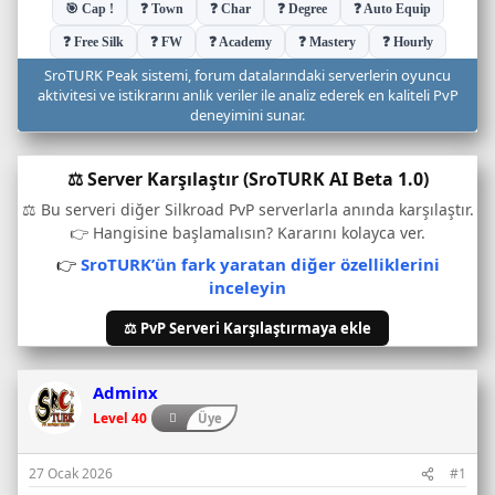
SroTURK Peak sistemi, forum datalarındaki serverlerin oyuncu
aktivitesi ve istikrarını anlık veriler ile analiz ederek en kaliteli PvP
deneyimini sunar.
⚖️ Server Karşılaştır (SroTURK AI Beta 1.0)
⚖️ Bu serveri diğer Silkroad PvP serverlarla anında karşılaştır.
👉 Hangisine başlamalısın? Kararını kolayca ver.
👉
SroTURK’ün fark yaratan diğer özelliklerini
inceleyin
⚖️ PvP Serveri Karşılaştırmaya ekle
Adminx
Level 40
Üye
27 Ocak 2026
#1