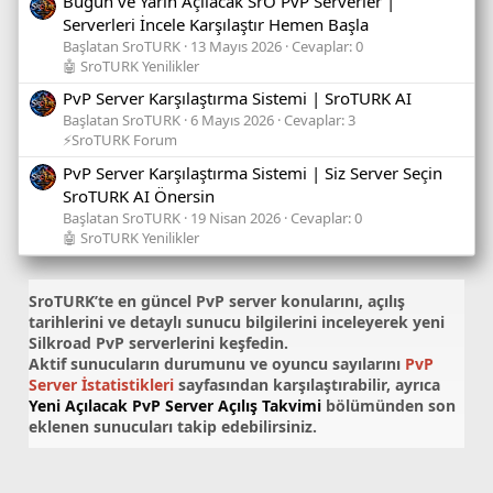
Bugün ve Yarın Açılacak SrO PvP Serverler |
Serverleri İncele Karşılaştır Hemen Başla
Başlatan SroTURK
13 Mayıs 2026
Cevaplar: 0
🤖 SroTURK Yenilikler
PvP Server Karşılaştırma Sistemi | SroTURK AI
Başlatan SroTURK
6 Mayıs 2026
Cevaplar: 3
⚡SroTURK Forum
PvP Server Karşılaştırma Sistemi | Siz Server Seçin
SroTURK AI Önersin
Başlatan SroTURK
19 Nisan 2026
Cevaplar: 0
🤖 SroTURK Yenilikler
SroTURK’te en güncel
PvP server konularını
, açılış
tarihlerini ve detaylı sunucu bilgilerini inceleyerek yeni
Silkroad PvP serverlerini keşfedin.
Aktif sunucuların durumunu ve oyuncu sayılarını
PvP
Server İstatistikleri
sayfasından karşılaştırabilir, ayrıca
Yeni Açılacak PvP Server Açılış Takvimi
bölümünden son
eklenen sunucuları takip edebilirsiniz.