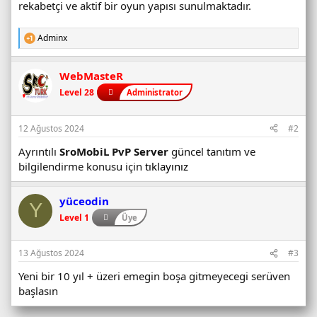
rekabetçi ve aktif bir oyun yapısı sunulmaktadır.
Adminx
T
e
p
WebMasteR
k
i
Level 28
Administrator
l
e
r
12 Ağustos 2024
#2
:
Ayrıntılı
SroMobiL PvP Server
güncel tanıtım ve
bilgilendirme konusu için
tıklayınız
yüceodin
Y
Level 1
Üye
13 Ağustos 2024
#3
Yeni bir 10 yıl + üzeri emegin boşa gitmeyecegi serüven
başlasın