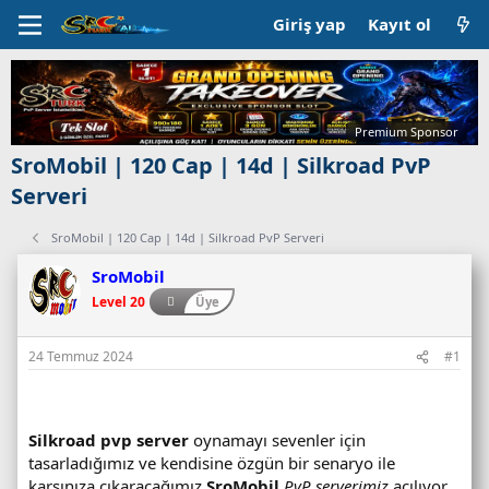
Giriş yap
Kayıt ol
Premium Sponsor
SroMobil | 120 Cap | 14d | Silkroad PvP
Serveri
SroMobil | 120 Cap | 14d | Silkroad PvP Serveri
SroMobil
Level 20
Üye
24 Temmuz 2024
#1
Silkroad pvp server
oynamayı sevenler için
tasarladığımız ve kendisine özgün bir senaryo ile
karşınıza çıkaracağımız
SroMobil
PvP serverimiz
açılıyor.