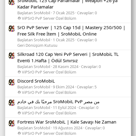
SroMobiL 125 Cap Parlamalar | Weapon +26'ya
Kadar Parlamalar
Başlatan SroMobil
7 Ocak 2025
Cevaplar: 0
⛑️ ViPSrO PvP Server Özel Bölüm
SrO PvP Server | 125 Cap 15d | Mastery 250/500 |
Free Silk Free İtem | SroMobiL Online
Başlatan SroMobil
1 Ocak 2025
Cevaplar: 0
Geri Dönüşüm Kutusu
Silkroad 120 Cap Yeni PvP Serveri | SroMobiL TL
Eventi 1.Hafta | Ödül Sınırsız
Başlatan SroMobil
28 Kasım 2024
Cevaplar: 0
⛑️ ViPSrO PvP Server Özel Bölüm
Discord SroMobiL
Başlatan SroMobil
9 Ekim 2024
Cevaplar: 5
⛑️ ViPSrO PvP Server Özel Bölüm
مرحبًا بك في خادم SroMobiL PvP من مصر
Başlatan SroMobil
11 Eylül 2024
Cevaplar: 0
⛑️ ViPSrO PvP Server Özel Bölüm
Fortress War SroMobiL | Kale Savaşı Ne Zaman
Başlatan SroMobil
19 Ağustos 2024
Cevaplar: 0
⛑️ ViPSrO PvP Server Özel Bölüm