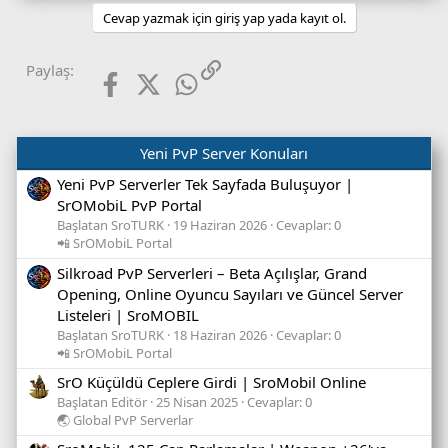
Cevap yazmak için giriş yap yada kayıt ol.
Facebook
X (Twitter)
WhatsApp
Link
Paylaş:
Yeni PvP Server Konuları
Yeni PvP Serverler Tek Sayfada Buluşuyor |
SrOMobiL PvP Portal
Başlatan SroTURK
19 Haziran 2026
Cevaplar: 0
📲 SrOMobiL Portal
Silkroad PvP Serverleri – Beta Açılışlar, Grand
Opening, Online Oyuncu Sayıları ve Güncel Server
Listeleri | SroMOBIL
Başlatan SroTURK
18 Haziran 2026
Cevaplar: 0
📲 SrOMobiL Portal
SrO Küçüldü Ceplere Girdi | SroMobil Online
Başlatan Editör
25 Nisan 2025
Cevaplar: 0
🌏 Global PvP Serverlar