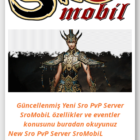
Güncellenmiş Yeni Sro PvP Server
SroMobiL özellikler ve eventler
konusunu
buradan
okuyunuz
New Sro PvP Server SroMobiL