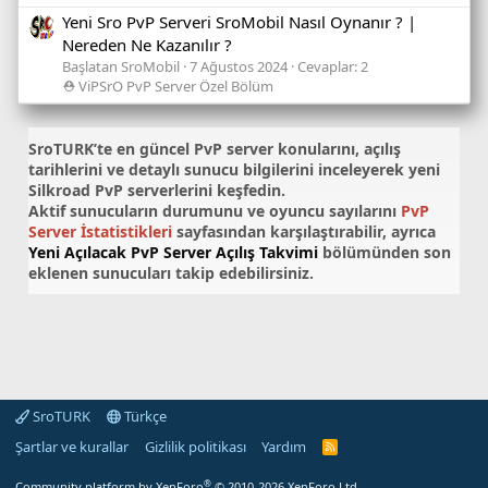
Yeni Sro PvP Serveri SroMobil Nasıl Oynanır ? |
Nereden Ne Kazanılır ?
Başlatan SroMobil
7 Ağustos 2024
Cevaplar: 2
⛑️ ViPSrO PvP Server Özel Bölüm
SroTURK’te en güncel
PvP server konularını
, açılış
tarihlerini ve detaylı sunucu bilgilerini inceleyerek yeni
Silkroad PvP serverlerini keşfedin.
Aktif sunucuların durumunu ve oyuncu sayılarını
PvP
Server İstatistikleri
sayfasından karşılaştırabilir, ayrıca
Yeni Açılacak PvP Server Açılış Takvimi
bölümünden son
eklenen sunucuları takip edebilirsiniz.
SroTURK
Türkçe
Şartlar ve kurallar
Gizlilik politikası
Yardım
S
r
o
®
Community platform by XenForo
© 2010-2026 XenForo Ltd.