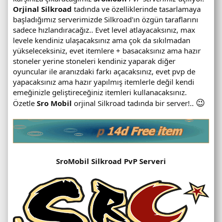
Orjinal Silkroad
tadında ve özelliklerinde tasarlamaya
başladığımız serverimizde Silkroad'ın özgün taraflarını
sadece hızlandıracağız.. Evet level atlayacaksınız, max
levele kendiniz ulaşacaksınız ama çok da sıkılmadan
yükseleceksiniz, evet itemlere + basacaksınız ama hazır
stoneler yerine stoneleri kendiniz yaparak diğer
oyuncular ile aranızdaki farkı açacaksınız, evet pvp de
yapacaksınız ama hazır yapılmış itemlerle değil kendi
emeğinizle geliştireceğiniz itemleri kullanacaksınız.
😉
Özetle
Sro Mobil
orjinal Silkroad tadında bir server!..
SroMobil Silkroad PvP Serveri