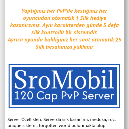
Yaptığınız her PvP'de kestiğiniz her
oyuncudan otomatik 1 Silk hediye
kazanırsınız. Aynı karakterden günde 5 defa
silk kontrollü bir sistemdir.
Ayrıca oyunda kaldığınız her saat otomatik 25
Silk hesabınıza yüklenir
Server Özellikleri: Serverda silk kazanımı, medusa, roc,
unique sistemi, forgotten world bulunmakta olup