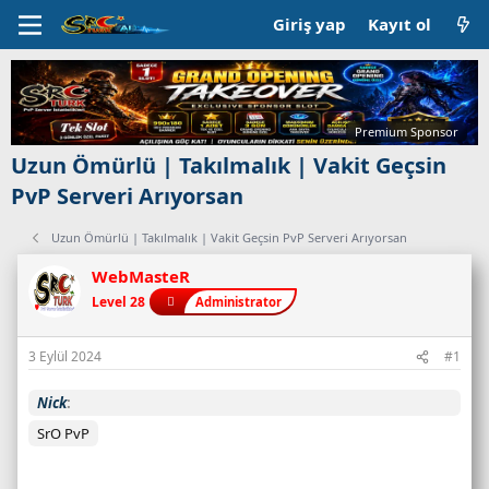
Giriş yap
Kayıt ol
Premium Sponsor
Uzun Ömürlü | Takılmalık | Vakit Geçsin
PvP Serveri Arıyorsan
Uzun Ömürlü | Takılmalık | Vakit Geçsin PvP Serveri Arıyorsan
WebMasteR
Level 28
Administrator
3 Eylül 2024
#1
Nick
SrO PvP