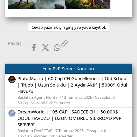
Cevap yazmak için giriş yap yada kayıt ol.
Facebook
X (Twitter)
WhatsApp
Link
Paylaş:
Yeni PvP Server Konuları
Pluto Macro | 60 Cap CH Güncellemesi | Old School
| TriJob | Uzun Soluklu | 2 Aydır Aktif | 5000$ Ödül
Havuzu
Başlatan Agent Hunter
13 Temmuz 2026
Cevaplar: 0
60 Cap Silkroad PvP Serverleri
DreamWorld | 105 CAP - SADECE CH | 50.000$
ÖDÜL HAVUZU | UZUN ÖMÜRLÜ SİLKROAD PVP
SERVERİ
Başlatan DedECToR
7 Temmuz 2026
Cevaplar: 0
105 Cap Silkroad PvP Serverleri