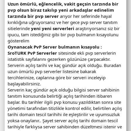
Uzun ömürlü, eğlencelik, vakit geçsin tarzında bir
pvp olsun biraz takılıp yeni arkadaşlar edinelim
tarzında bir pvp server
arıyor her seferinde hayal
kırıklığına uğruyorsanız ve her gece pvp server tanıtım
sitielerinde
yeni yeni serverleri
araştırıyorsanız siz bir
ipucu, tam istediğiniz gibi bir pvp bulmanın kısayolunu
gösterelim
Oynanacak PvP Server bulmanın kısayolu :
SroTURK PvP Serverler
sitesinde ekli pvp serverlerin
istatistik sayfalarını gezerken gözünüze çarpacaktır.
Serverin açılış tarihi ve kaç gündür açık olduğu. Buradan
uzun ömürlü pvp serverler listesine bakarak
tercihlerinize, caplarına göre bir serveri inceleyip
başlayabilirsiniz.
Serverin kaç gündür açık olduğu bilgisi server sahibinin
tanıtım konusunda belirtiği açılış tarihinden itibaren
başlar. Bu tarihler ilgili pvp konusu yazıldıktan sonra site
yönetimi tarafından titizlikle kontrol edilir, belirtilen açılış
tarihi domain tescil tarihihi ile eşleştirilir ve uyumsuzluk
yoksa onaylanır.. Şayet server açılış tarihi domain tescil
tarihiyle farklıysa server sahibinden düzeltmesi istenir ve