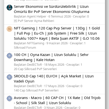
Server Ekonomisi ve Sürdürülebilirlik | Uzun
Ömürlü Bir PvP Server Ekonomisi Oluşturma
Başlatan Agent Helper
6 Temmuz 2026
Cevaplar: 0
🆚 PvP Server Açma Rehberi
NFT Gaming | 120 Cap Pvp Server | 13Dg | 1 Gold
N
| Full Pvp | Eu-Ch | Job System | Free Silk | Uzun
Soluklu 1007+ Kayıt | Beta Şuan AKTİF | G.O 10.06
Başlatan NFTGaming
9 Haziran 2026
Cevaplar: 1
Silkroad Forum
100 CH | Oyna Kazan | Uzun Soluklu | Sehır
Downhang | Kale Hotan
Başlatan DedECToR
18 Mayıs 2026
Cevaplar: 1
20 Cap Silkroad PvP Serverleri
SROOLD Cap 140| EU/CH | Açık Market | Uzun
Vadeli Oyun
Başlatan DedECToR
17 Mayıs 2026
Cevaplar: 0
140 Cap Silkroad PvP Serverleri
Avorans - Macro | 60 CAP CH | 1X Rate | Old Trijob
- School | Silk Stall | Uzun Soluklu
Başlatan DedECToR
3 Nisan 2026
Cevaplar: 0