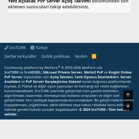
Yeni Açılacak PvP Server Açılış Takvimi
bölümünden son
eklenen sunucuları takip edebilirsiniz.
SroTURK
Türkçe
Şartlar ve kurallar
Gizlilik politikası
Yardım
S
r
o
®
Community platform by XenForo
© 2010-2026 XenForo Ltd.
T
SroTURK
ve
SroMOBIL
;
Silkroad Private Server
,
Metin2 PvP
ve
Knight Online
U
PvP Server
toplulukları için
Açılış Takvimi
,
Canlı Oyuncu İstatistikleri
,
Server
R
Analizleri
ve
PvP Server Karşılaştırma Sistemi
sunan bağımsız platformlardır.
K
Joymax, JC Planet ve diğer oyun yayıncıları ile herhangi bir resmi bağlantıları
R
bulunmamaktadır. SroTURK üzerinde geliştirilen tüm yazılım sistemleri,
S
Üst
S
algoritmalar, tasarımlar, otomasyonlar, kullanıcı arayüzleri ve diğer özel
M
geliştirmeler fikri mülkiyet kapsamında korunmaktadır. Bu geliştirmelerin izinsiz
e
kopyalanması, çoğaltılması, taklit edilmesi veya haksız rekabete konu edilmesi
Alt
r
halinde gerekli hukuki süreçler başlatılacaktır.
© 2024 SroTURK • Tüm hakları
k
saklıdır.
e
z
Bu site çerezler kullanır. Bu siteyi kullanmaya devam ederek çerez
i
kullanımımızı kabul etmiş olursunuz.
Kabul
Daha fazla bilgi edin...