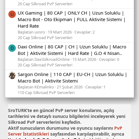
20 Cap Silkroad PvP Serverleri
UX Gaming | 80 CAP | ONLY CH | Uzun Soluklu |
U
Macro Bot - Oto Ekipman | FULL Aktivite Sistemi |
Hard Rate
Başlatan uxsro
19 Mart 2026
Cevaplar: 2
20 Cap Silkroad PvP Serverleri
Daxi Online | 80 CAP | CH | Uzun Soluklu | Macro
D
Bot | Aktivite Sistemi | Hard Rate | G.O 4 Nisan..
Başlatan DaxiSilkroadOnline
15 Mart 2026
Cevaplar: 0
20 Cap Silkroad PvP Serverleri
Sargon Online | 110 CAP | EU-CH | Uzun Soluklu |
Macro Bot | Aktivite Sistemi
Başlatan KEmalinko
21 Şubat 2026
Cevaplar: 1
110 Cap Silkroad PvP Serverleri
SroTURK’te en güncel
PvP server konularını
, açılış
tarihlerini ve detaylı sunucu bilgilerini inceleyerek yeni
Silkroad PvP serverlerini keşfedin.
Aktif sunucuların durumunu ve oyuncu sayılarını
PvP
Server İstatistikleri
sayfasından karşılaştırabilir, ayrıca