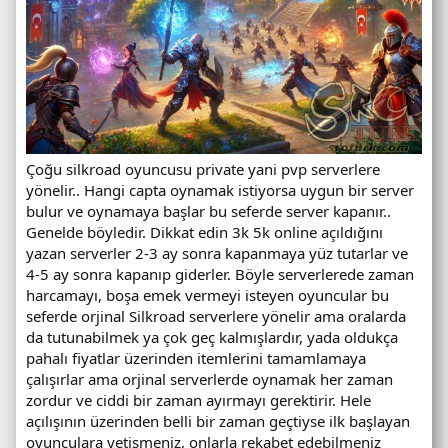
Çoğu silkroad oyuncusu private yani pvp serverlere
yönelir.. Hangi capta oynamak istiyorsa uygun bir server
bulur ve oynamaya başlar bu seferde server kapanır..
Genelde böyledir. Dikkat edin 3k 5k online açıldığını
yazan serverler 2-3 ay sonra kapanmaya yüz tutarlar ve
4-5 ay sonra kapanıp giderler. Böyle serverlerede zaman
harcamayı, boşa emek vermeyi isteyen oyuncular bu
seferde orjinal Silkroad serverlere yönelir ama oralarda
da tutunabilmek ya çok geç kalmışlardır, yada oldukça
pahalı fiyatlar üzerinden itemlerini tamamlamaya
çalışırlar ama orjinal serverlerde oynamak her zaman
zordur ve ciddi bir zaman ayırmayı gerektirir. Hele
açılışının üzerinden belli bir zaman geçtiyse ilk başlayan
oyunculara yetişmeniz, onlarla rekabet edebilmeniz