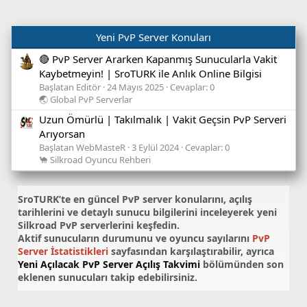
Yeni PvP Server Konuları
🔴 PvP Server Ararken Kapanmış Sunucularla Vakit
Kaybetmeyin! | SroTURK ile Anlık Online Bilgisi
Başlatan Editör
24 Mayıs 2025
Cevaplar: 0
🌏 Global PvP Serverlar
Uzun Ömürlü | Takılmalık | Vakit Geçsin PvP Serveri
Arıyorsan
Başlatan WebMasteR
3 Eylül 2024
Cevaplar: 0
🐪 Silkroad Oyuncu Rehberi
SroTURK’te en güncel
PvP server konularını
, açılış
tarihlerini ve detaylı sunucu bilgilerini inceleyerek yeni
Silkroad PvP serverlerini keşfedin.
Aktif sunucuların durumunu ve oyuncu sayılarını
PvP
Server İstatistikleri
sayfasından karşılaştırabilir, ayrıca
Yeni Açılacak PvP Server Açılış Takvimi
bölümünden son
eklenen sunucuları takip edebilirsiniz.