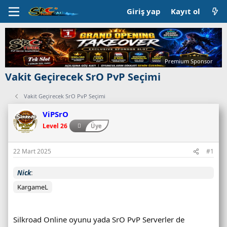
Giriş yap
Kayıt ol
Premium Sponsor
Vakit Geçirecek SrO PvP Seçimi
Vakit Geçirecek SrO PvP Seçimi
ViPSrO
Level 26
Üye
22 Mart 2025
#1
Nick
KargameL
Silkroad Online oyunu yada SrO PvP Serverler de