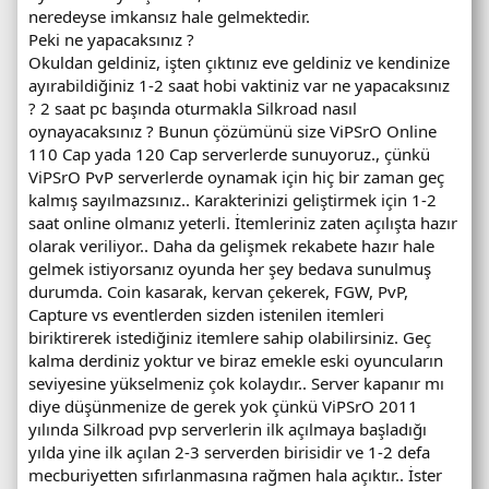
neredeyse imkansız hale gelmektedir.
Peki ne yapacaksınız ?
Okuldan geldiniz, işten çıktınız eve geldiniz ve kendinize
ayırabildiğiniz 1-2 saat hobi vaktiniz var ne yapacaksınız
? 2 saat pc başında oturmakla Silkroad nasıl
oynayacaksınız ? Bunun çözümünü size ViPSrO Online
110 Cap yada 120 Cap serverlerde sunuyoruz., çünkü
ViPSrO PvP serverlerde oynamak için hiç bir zaman geç
kalmış sayılmazsınız.. Karakterinizi geliştirmek için 1-2
saat online olmanız yeterli. İtemleriniz zaten açılışta hazır
olarak veriliyor.. Daha da gelişmek rekabete hazır hale
gelmek istiyorsanız oyunda her şey bedava sunulmuş
durumda. Coin kasarak, kervan çekerek, FGW, PvP,
Capture vs eventlerden sizden istenilen itemleri
biriktirerek istediğiniz itemlere sahip olabilirsiniz. Geç
kalma derdiniz yoktur ve biraz emekle eski oyuncuların
seviyesine yükselmeniz çok kolaydır.. Server kapanır mı
diye düşünmenize de gerek yok çünkü ViPSrO 2011
yılında Silkroad pvp serverlerin ilk açılmaya başladığı
yılda yine ilk açılan 2-3 serverden birisidir ve 1-2 defa
mecburiyetten sıfırlanmasına rağmen hala açıktır.. İster