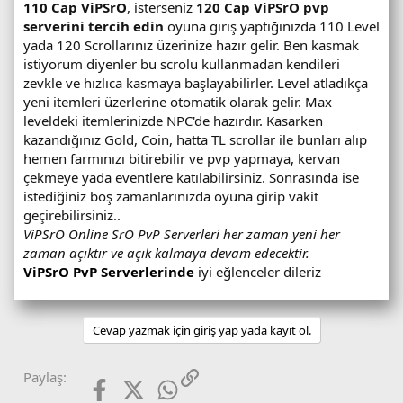
110 Cap ViPSrO
, isterseniz
120 Cap ViPSrO
pvp
serverini tercih edin
oyuna giriş yaptığınızda 110 Level
yada 120 Scrollarınız üzerinize hazır gelir. Ben kasmak
istiyorum diyenler bu scrolu kullanmadan kendileri
zevkle ve hızlıca kasmaya başlayabilirler. Level atladıkça
yeni itemleri üzerlerine otomatik olarak gelir. Max
leveldeki itemlerinizde NPC'de hazırdır. Kasarken
kazandığınız Gold, Coin, hatta TL scrollar ile bunları alıp
hemen farmınızı bitirebilir ve pvp yapmaya, kervan
çekmeye yada eventlere katılabilirsiniz. Sonrasında ise
istediğiniz boş zamanlarınızda oyuna girip vakit
geçirebilirsiniz..
ViPSrO Online SrO PvP Serverleri her zaman yeni her
zaman açıktır ve açık kalmaya devam edecektir.
ViPSrO PvP Serverlerinde
iyi eğlenceler dileriz
Cevap yazmak için giriş yap yada kayıt ol.
Facebook
X (Twitter)
WhatsApp
Link
Paylaş: