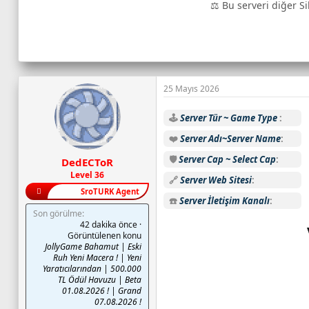
⚖️ Bu serveri diğer Si
o
n
l
i
n
e
25 Mayıs 2026
o
y
🕹️
Server Tür ~ Game Type
u
❤️
Server Adı~Server Name
n
c
🛡️
Server Cap ~ Select Cap
DedECToR
u
Level 36
🔗
Server Web Sitesi
s
SroTURK Agent
a
☎️
Server İletişim Kanalı
Son görülme
y
42 dakika önce
·
ı
Görüntülenen konu
s
JollyGame Bahamut | Eski
Ruh Yeni Macera ! | Yeni
ı
Yaratıcılarından | 500.000
:
TL Ödül Havuzu | Beta
C
01.08.2026 ! | Grand
a
07.08.2026 !