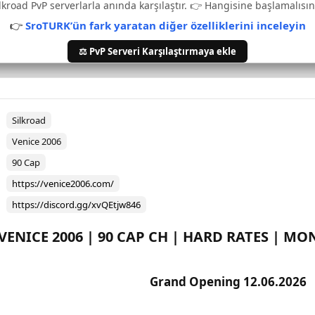
lkroad PvP serverlarla anında karşılaştır. 👉 Hangisine başlamalısın
👉
SroTURK’ün fark yaratan diğer özelliklerini inceleyin
⚖️ PvP Serveri Karşılaştırmaya ekle
Silkroad
Venice 2006
90 Cap
https://venice2006.com/
https://discord.gg/xvQEtjw846
VENICE 2006 | 90 CAP CH | HARD RATES | MO
Grand Opening 12.06.2026​