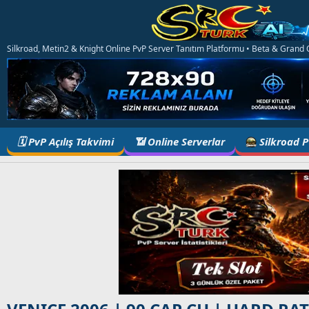
Silkroad, Metin2 & Knight Online PvP Server Tanıtım Platformu • Beta & Grand Op
🗓️ PvP Açılış Takvimi
📶 Online Serverlar
Silkroad 