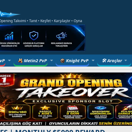
ening Takvimi • Tanıt • Keşfet • Karşılaştır • Oyna
PvP
Metin2 PvP
Knight PvP
🛠 Araçlar