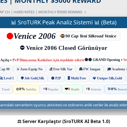
ATES | MONTHLY $5000 REWARD
 CAP CH | HARD RATES | MONTHLY $5000 REWARD
📊 SroTURK Peak Analiz Sistemi 📊 (Beta)
ndaki serverlerin oyuncu aktivitesi ve istikrarını anlık veriler ile analiz ede
⚖️ Server Karşılaştır (SroTURK AI Beta 1.0)