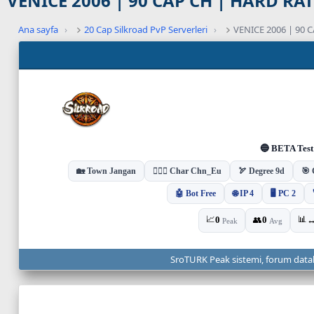
VENICE 2006 | 90 CAP CH | HARD R
Ana sayfa
›
20 Cap Silkroad PvP Serverleri
›
VENICE 2006 | 90
C
a
n
l
ı
s
u
n
u
c
u
d
u
r
u
SroTURK Peak sistemi, forum dataları
m
u
v
e