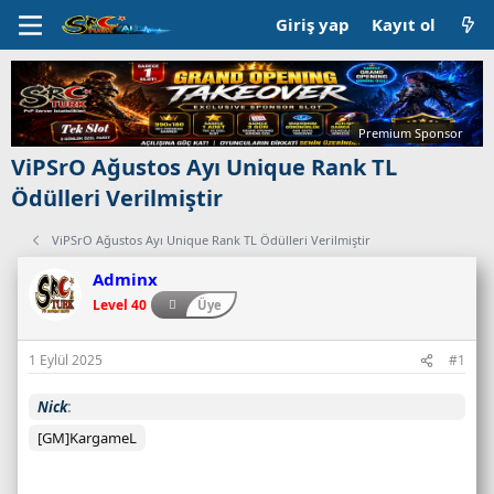
Giriş yap
Kayıt ol
Premium Sponsor
ViPSrO Ağustos Ayı Unique Rank TL
Ödülleri Verilmiştir
ViPSrO Ağustos Ayı Unique Rank TL Ödülleri Verilmiştir
Adminx
Level 40
Üye
1 Eylül 2025
#1
Nick
[GM]KargameL