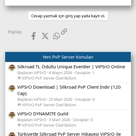
Cevap yazmak için giriş yap yada kayıt ol.
Facebook
X (Twitter)
WhatsApp
Link
Paylaş:
Yeni PvP Server Konuları
Silkroad TL Ödüllü Unique Eventler | ViPSrO Online
Başlatan ViPSrO
6 Mayıs 2026
Cevaplar: 1
⛑️ ViPSrO PvP Server Özel Bölüm
ViPSrO Download | Silkroad PvP Client İndir (120
Cap)
Başlatan ViPSrO
25 Mart 2026
Cevaplar: 0
⛑️ ViPSrO PvP Server Özel Bölüm
ViPSrO DYNAMITE Guild
Başlatan ViPSrO
5 Mart 2026
Cevaplar: 0
⛑️ ViPSrO PvP Server Özel Bölüm
Türkiye'de Silkroad PvP Server Hikayesi ViPSrO ile