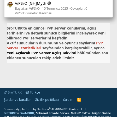
ViPSrO [GH]Myth 🔴
Başlatan ViPSrO
15 Temmuz 2025
Cevaplar: 0
ViPSrO Yönetici Kadrosu
SroTURK’te en güncel
PvP server konularını
, açılış
tarihlerini ve detaylı sunucu bilgilerini inceleyerek yeni
Silkroad PvP serverlerini keşfedin.
Aktif sunucuların durumunu ve oyuncu sayılarını
PvP
Server İstatistikleri
sayfasından karşılaştırabilir, ayrıca
Yeni Açılacak PvP Server Açılış Takvimi
bölümünden son
eklenen sunucuları takip edebilirsiniz.
SroTURK
Türkçe
Şartlar ve kurallar
Gizlilik politikası
Yardım
S
r
o
®
Community platform by XenForo
© 2010-2026 XenForo Ltd.
T
SroTURK
ve
SroMOBIL
;
Silkroad Private Server
,
Metin2 PvP
ve
Knight Online
U
PvP Server
toplulukları için
Açılış Takvimi
,
Canlı Oyuncu İstatistikleri
,
Server