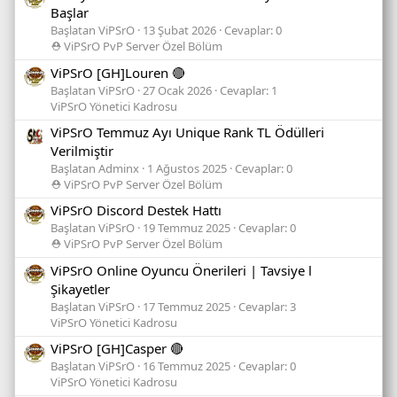
Başlar
Başlatan ViPSrO
13 Şubat 2026
Cevaplar: 0
⛑️ ViPSrO PvP Server Özel Bölüm
ViPSrO [GH]Louren 🔴
Başlatan ViPSrO
27 Ocak 2026
Cevaplar: 1
ViPSrO Yönetici Kadrosu
ViPSrO Temmuz Ayı Unique Rank TL Ödülleri
Verilmiştir
Başlatan Adminx
1 Ağustos 2025
Cevaplar: 0
⛑️ ViPSrO PvP Server Özel Bölüm
ViPSrO Discord Destek Hattı
Başlatan ViPSrO
19 Temmuz 2025
Cevaplar: 0
⛑️ ViPSrO PvP Server Özel Bölüm
ViPSrO Online Oyuncu Önerileri | Tavsiye l
Şikayetler
Başlatan ViPSrO
17 Temmuz 2025
Cevaplar: 3
ViPSrO Yönetici Kadrosu
ViPSrO [GH]Casper 🔴
Başlatan ViPSrO
16 Temmuz 2025
Cevaplar: 0
ViPSrO Yönetici Kadrosu