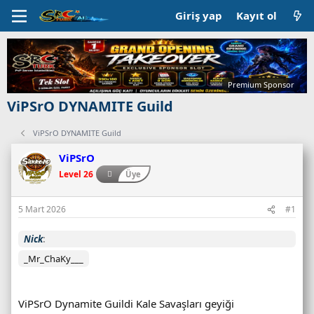
Giriş yap
Kayıt ol
Premium Sponsor
ViPSrO DYNAMITE Guild
ViPSrO DYNAMITE Guild
ViPSrO
Level 26
Üye
5 Mart 2026
#1
Nick
_Mr_ChaKy___
ViPSrO Dynamite Guildi Kale Savaşları geyiği