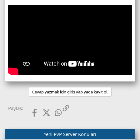
Cevap yazmak için giriş yap yada kayıt ol.
Facebook
X (Twitter)
WhatsApp
Link
Paylaş:
Yeni PvP Server Konuları