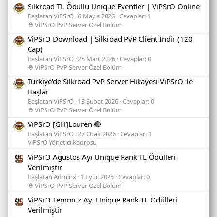
Silkroad TL Ödüllü Unique Eventler | ViPSrO Online
Başlatan ViPSrO
6 Mayıs 2026
Cevaplar: 1
⛑️ ViPSrO PvP Server Özel Bölüm
ViPSrO Download | Silkroad PvP Client İndir (120
Cap)
Başlatan ViPSrO
25 Mart 2026
Cevaplar: 0
⛑️ ViPSrO PvP Server Özel Bölüm
Türkiye'de Silkroad PvP Server Hikayesi ViPSrO ile
Başlar
Başlatan ViPSrO
13 Şubat 2026
Cevaplar: 0
⛑️ ViPSrO PvP Server Özel Bölüm
ViPSrO [GH]Louren 🔴
Başlatan ViPSrO
27 Ocak 2026
Cevaplar: 1
ViPSrO Yönetici Kadrosu
ViPSrO Ağustos Ayı Unique Rank TL Ödülleri
Verilmiştir
Başlatan Adminx
1 Eylül 2025
Cevaplar: 0
⛑️ ViPSrO PvP Server Özel Bölüm
ViPSrO Temmuz Ayı Unique Rank TL Ödülleri
Verilmiştir