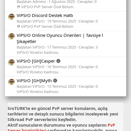
Başlatan Adminx
1 Ağustos 2025
Cevaplar: 0
⛑️ ViPSrO PvP Server Özel Bölüm
ViPSrO Discord Destek Hattı
Başlatan ViPSrO
19 Temmuz 2025
Cevaplar: 0
⛑️ ViPSrO PvP Server Özel Bölüm
ViPSrO Online Oyuncu Önerileri | Tavsiye l
Şikayetler
Başlatan ViPSrO
17 Temmuz 2025
Cevaplar: 3
ViPSrO Yönetici Kadrosu
ViPSrO [GH]Casper 🔴
Başlatan ViPSrO
16 Temmuz 2025
Cevaplar: 0
ViPSrO Yönetici Kadrosu
ViPSrO [GH]Myth 🔴
Başlatan ViPSrO
15 Temmuz 2025
Cevaplar: 0
ViPSrO Yönetici Kadrosu
SroTURK’te en güncel
PvP server konularını
, açılış
tarihlerini ve detaylı sunucu bilgilerini inceleyerek yeni
Silkroad PvP serverlerini keşfedin.
Aktif sunucuların durumunu ve oyuncu sayılarını
PvP
Server İstatistikleri
sayfasından karşılaştırabilir, ayrıca