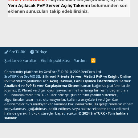
Yeni Açılacak PvP Server Açılış Takvimi
bölümünden son
eklenen sunucuları takip edebilirsiniz.
SroTURK
Türkçe
Şartlar ve kurallar
Gizlilik politikası
Yardım
S
r
o
®
Community platform by XenForo
© 2010-2026 XenForo Ltd.
T
SroTURK
ve
SroMOBIL
;
Silkroad Private Server
,
Metin2 PvP
ve
Knight Online
U
PvP Server
toplulukları için
Açılış Takvimi
,
Canlı Oyuncu İstatistikleri
,
Server
R
Analizleri
ve
PvP Server Karşılaştırma Sistemi
sunan bağımsız platformlardır.
K
Joymax, JC Planet ve diğer oyun yayıncıları ile herhangi bir resmi bağlantıları
R
bulunmamaktadır. SroTURK üzerinde geliştirilen tüm yazılım sistemleri,
S
S
algoritmalar, tasarımlar, otomasyonlar, kullanıcı arayüzleri ve diğer özel
M
geliştirmeler fikri mülkiyet kapsamında korunmaktadır. Bu geliştirmelerin izinsiz
e
kopyalanması, çoğaltılması, taklit edilmesi veya haksız rekabete konu edilmesi
r
halinde gerekli hukuki süreçler başlatılacaktır.
© 2024 SroTURK • Tüm hakları
k
saklıdır.
e
z
Bu site çerezler kullanır. Bu siteyi kullanmaya devam ederek çerez
i
kullanımımızı kabul etmiş olursunuz.