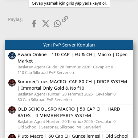
Cevap yazmak için giriş yap yada kayıt ol.
Facebook
X (Twitter)
WhatsApp
Link
Paylaş:
Yeni PvP Server Konuları
Awara Online | 110 CAP | EU & CH | Macro | Open
Market
Başlatan Agent Guide
28 Temmuz 2026
Cevaplar: 0
110 Cap Silkroad PvP Serverleri
SummerTimes MACRO- CAP 80 CH | DROP SYSTEM
| Immortal Only Gold & No f10
Başlatan Agent Hunter
20 Temmuz 2026
Cevaplar: 0
80 Cap Silkroad PvP Serverleri
OLD SCHOOL SRO MACRO | 50 CAP CH | HARD
RATES | 4 MEMBER PARTY SYSTEM
Başlatan Agent Hunter
20 Temmuz 2026
Cevaplar: 0
Old School | SeasonaL Silkroad PvP Serverleri
Pluto Macro | 60 Cap CH Güncellemesi | Old School