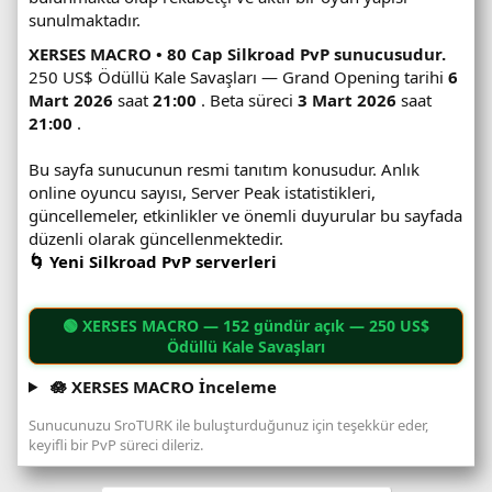
sunulmaktadır.
XERSES MACRO • 80 Cap Silkroad PvP sunucusudur.
250 US$ Ödüllü Kale Savaşları — Grand Opening tarihi
6
Mart 2026
saat
21:00
. Beta süreci
3 Mart 2026
saat
21:00
.
Bu sayfa sunucunun resmi tanıtım konusudur. Anlık
online oyuncu sayısı, Server Peak istatistikleri,
güncellemeler, etkinlikler ve önemli duyurular bu sayfada
düzenli olarak güncellenmektedir.
🌀 Yeni Silkroad PvP serverleri
🟢
XERSES MACRO
— 152 gündür açık — 250 US$
Ödüllü Kale Savaşları
🪷 XERSES MACRO İnceleme
Sunucunuzu SroTURK ile buluşturduğunuz için teşekkür eder,
keyifli bir PvP süreci dileriz.