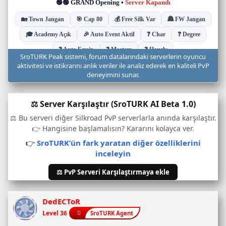
u
d
u
r
u
SroTURK Peak sistemi, forum datalarındaki serverlerin oyuncu
m
aktivitesi ve istikrarını anlık veriler ile analiz ederek en kaliteli PvP
u
deneyimini sunar.
v
e
⚖️ Server Karşılaştır (SroTURK AI Beta 1.0)
o
n
⚖️ Bu serveri diğer Silkroad PvP serverlarla anında karşılaştır.
l
👉 Hangisine başlamalısın? Kararını kolayca ver.
i
👉
SroTURK’ün fark yaratan diğer özelliklerini
n
inceleyin
e
o
⚖️ PvP Serveri Karşılaştırmaya ekle
y
u
n
DedECToR
c
Level 36
SroTURK Agent
u