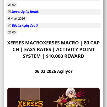
u
21:00
m
u
🗓️
Server Açılış Tarihi
6 Mart 2026
🕓
Büyük Açılış Saati
21:00
XERSES MACROXERSES MACRO | 80 CAP
CH | EASY RATES | ACTIVITY POINT
SYSTEM | $10.000 REWARD​
06.03.2026 Açılıyor​