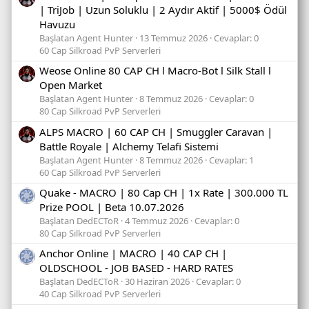
| TriJob | Uzun Soluklu | 2 Aydır Aktif | 5000$ Ödül
Havuzu
Başlatan Agent Hunter
13 Temmuz 2026
Cevaplar: 0
60 Cap Silkroad PvP Serverleri
Weose Online 80 CAP CH l Macro-Bot l Silk Stall l
Open Market
Başlatan Agent Hunter
8 Temmuz 2026
Cevaplar: 0
80 Cap Silkroad PvP Serverleri
ALPS MACRO | 60 CAP CH | Smuggler Caravan |
Battle Royale | Alchemy Telafi Sistemi
Başlatan Agent Hunter
8 Temmuz 2026
Cevaplar: 1
60 Cap Silkroad PvP Serverleri
Quake - MACRO | 80 Cap CH | 1x Rate | 300.000 TL
Prize POOL | Beta 10.07.2026
Başlatan DedECToR
4 Temmuz 2026
Cevaplar: 0
80 Cap Silkroad PvP Serverleri
Anchor Online | MACRO | 40 CAP CH |
OLDSCHOOL - JOB BASED - HARD RATES
Başlatan DedECToR
30 Haziran 2026
Cevaplar: 0
40 Cap Silkroad PvP Serverleri