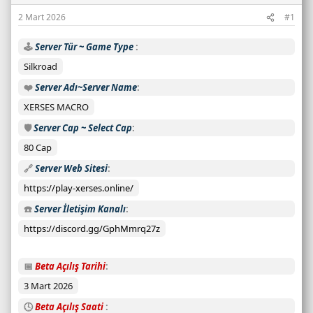
s
2 Mart 2026
#1
a
y
🕹️
Server Tür ~ Game Type
ı
s
Silkroad
ı
❤️
Server Adı~Server Name
:
XERSES MACRO
C
a
🛡️
Server Cap ~ Select Cap
n
80 Cap
l
🔗
Server Web Sitesi
ı
s
https://play-xerses.online/
u
☎️
Server İletişim Kanalı
n
u
https://discord.gg/GphMmrq27z
c
u
📅
Beta Açılış Tarihi
d
3 Mart 2026
u
r
🕓
Beta Açılış Saati