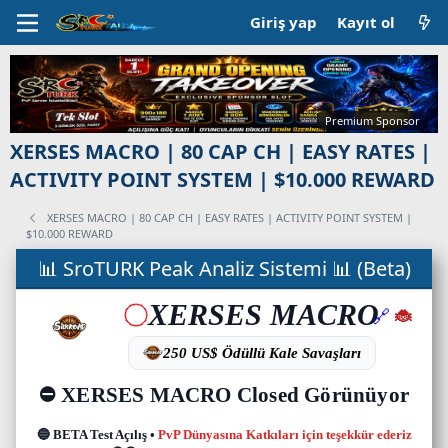
Giriş yap
Kayıt ol
Premium Sponsor
XERSES MACRO | 80 CAP CH | EASY RATES |
ACTIVITY POINT SYSTEM | $10.000 REWARD
XERSES MACRO | 80 CAP CH | EASY RATES | ACTIVITY POINT SYSTEM |
$10.000 REWARD
C
📊 SroTURK Peak Analiz Sistemi 📊 (Beta)
a
n
l
ı
s
u
n
u
c