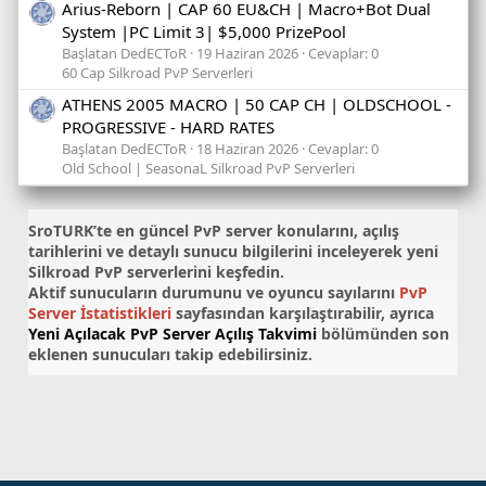
Arius-Reborn | CAP 60 EU&CH | Macro+Bot Dual
System |PC Limit 3| $5,000 PrizePool
Başlatan DedECToR
19 Haziran 2026
Cevaplar: 0
60 Cap Silkroad PvP Serverleri
ATHENS 2005 MACRO | 50 CAP CH | OLDSCHOOL -
PROGRESSIVE - HARD RATES
Başlatan DedECToR
18 Haziran 2026
Cevaplar: 0
Old School | SeasonaL Silkroad PvP Serverleri
SroTURK’te en güncel
PvP server konularını
, açılış
tarihlerini ve detaylı sunucu bilgilerini inceleyerek yeni
Silkroad PvP serverlerini keşfedin.
Aktif sunucuların durumunu ve oyuncu sayılarını
PvP
Server İstatistikleri
sayfasından karşılaştırabilir, ayrıca
Yeni Açılacak PvP Server Açılış Takvimi
bölümünden son
eklenen sunucuları takip edebilirsiniz.