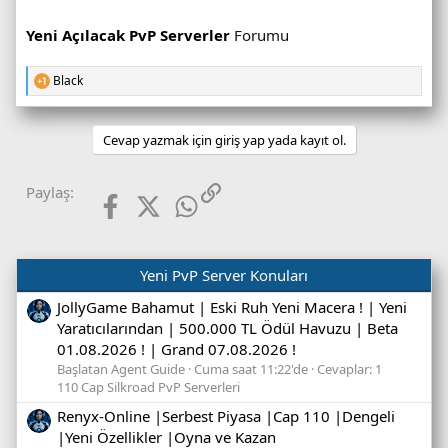
Yeni Açılacak PvP Serverler
Forumu
Black
T
e
p
k
Cevap yazmak için giriş yap yada kayıt ol.
i
l
e
Facebook
X (Twitter)
WhatsApp
Link
Paylaş:
r
:
Yeni PvP Server Konuları
JollyGame Bahamut | Eski Ruh Yeni Macera ! | Yeni
Yaratıcılarından | 500.000 TL Ödül Havuzu | Beta
01.08.2026 ! | Grand 07.08.2026 !
Başlatan Agent Guide
Cuma saat 11:22'de
Cevaplar: 1
110 Cap Silkroad PvP Serverleri
Renyx-Online |Serbest Piyasa |Cap 110 |Dengeli
|Yeni Özellikler |Oyna ve Kazan