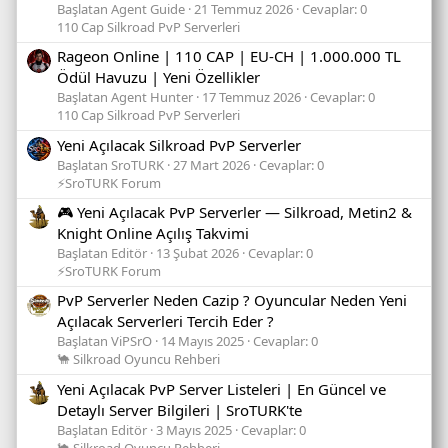
Başlatan Agent Guide
21 Temmuz 2026
Cevaplar: 0
110 Cap Silkroad PvP Serverleri
Rageon Online | 110 CAP | EU-CH | 1.000.000 TL
Ödül Havuzu | Yeni Özellikler
Başlatan Agent Hunter
17 Temmuz 2026
Cevaplar: 0
110 Cap Silkroad PvP Serverleri
Yeni Açılacak Silkroad PvP Serverler
Başlatan SroTURK
27 Mart 2026
Cevaplar: 0
⚡SroTURK Forum
🎮 Yeni Açılacak PvP Serverler — Silkroad, Metin2 &
Knight Online Açılış Takvimi
Başlatan Editör
13 Şubat 2026
Cevaplar: 0
⚡SroTURK Forum
PvP Serverler Neden Cazip ? Oyuncular Neden Yeni
Açılacak Serverleri Tercih Eder ?
Başlatan ViPSrO
14 Mayıs 2025
Cevaplar: 0
🐪 Silkroad Oyuncu Rehberi
Yeni Açılacak PvP Server Listeleri | En Güncel ve
Detaylı Server Bilgileri | SroTURK'te
Başlatan Editör
3 Mayıs 2025
Cevaplar: 0
🐪 Silkroad Oyuncu Rehberi