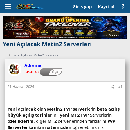
Giriş yap
Kayıt ol
Premium Sponsor
Yeni Açılacak Metin2 Serverleri
Yeni Açılacak Metin2 Serverleri
Adminx
Level 40
Üye
21 Haziran 2024
#1
Yeni açılacak
olan
Metin2 PvP server
lerin
beta açılış
,
büyük açılış
tarihleri
ni,
yeni MT2 PvP
Serverlerin
özelliklerini
, diğer
MT2
serverlerinden farklarını
PvP
Serverler
tanıtım sitemizden
öğrenebilirsiniz.