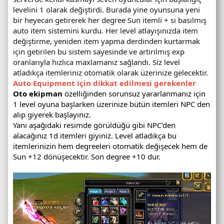
levelini 1 olarak değiştirdi. Burada yine oyunsuna yeni
bir heyecan getirerek her degree Sun itemli + sı basılmış
auto item sistemini kurdu. Her level atlayışınızda item
değiştirme, yeniden item yapma derdinden kurtarmak
için getirilen bu sistem sayesinde ve artırılmış exp
oranlarıyla hızlıca maxlamanız sağlandı. Siz level
atladıkça itemleriniz otomatik olarak üzerinize gelecektir.
Auto Equipment için dikkat edilmesi gerekenler
Oto ekipman
özelliğinden sorunsuz yararlanmanız için
1 level oyuna başlarken üzerinize bütün itemleri NPC den
alıp giyerek başlayınız.
Yani aşağıdaki resimde görüldüğü gibi NPC'den
alacağınız 1d itemleri giyiniz. Level atladıkça bu
itemlerinizin hem degreeleri otomatik değişecek hem de
Sun +12 dönüşecektir. Son degree +10 dur.