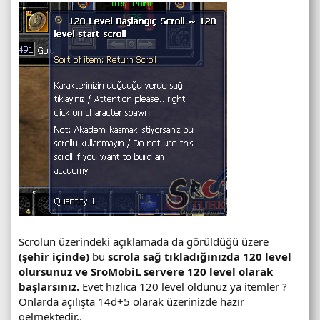
Scrolun üzerindeki açıklamada da görüldüğü üzere
(şehir içinde)
bu
scrola sağ tıkladığınızda 120 level
olursunuz ve SroMobiL servere 120 level olarak
başlarsınız.
Evet hızlıca 120 level oldunuz ya itemler ?
Onlarda açılışta 14d+5 olarak üzerinizde hazır
gelmektedir..