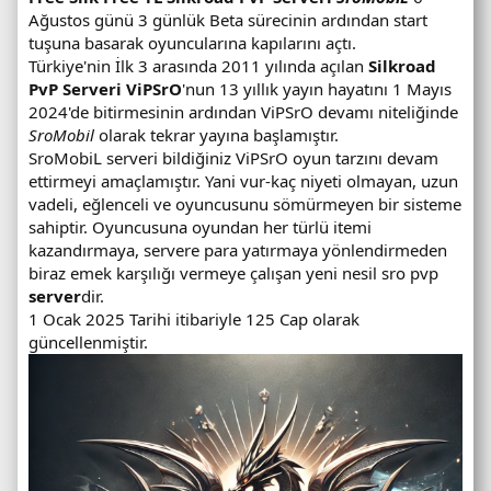
Ağustos günü 3 günlük Beta sürecinin ardından start
tuşuna basarak oyuncularına kapılarını açtı.
Türkiye'nin İlk 3 arasında 2011 yılında açılan
Silkroad
PvP Serveri ViPSrO
'nun 13 yıllık yayın hayatını 1 Mayıs
2024'de bitirmesinin ardından ViPSrO devamı niteliğinde
SroMobil
olarak tekrar yayına başlamıştır.
SroMobiL serveri bildiğiniz ViPSrO oyun tarzını devam
ettirmeyi amaçlamıştır. Yani vur-kaç niyeti olmayan, uzun
vadeli, eğlenceli ve oyuncusunu sömürmeyen bir sisteme
sahiptir. Oyuncusuna oyundan her türlü itemi
kazandırmaya, servere para yatırmaya yönlendirmeden
biraz emek karşılığı vermeye çalışan yeni nesil sro pvp
server
dir.
1 Ocak 2025 Tarihi itibariyle 125 Cap olarak
güncellenmiştir.