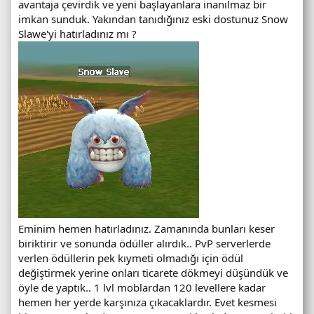
avantaja çevirdik ve yeni başlayanlara inanılmaz bir
imkan sunduk. Yakından tanıdığınız eski dostunuz Snow
Slawe'yi hatırladınız mı ?
Eminim hemen hatırladınız. Zamanında bunları keser
biriktirir ve sonunda ödüller alırdık.. PvP serverlerde
verlen ödüllerin pek kıymeti olmadığı için ödül
değiştirmek yerine onları ticarete dökmeyi düşündük ve
öyle de yaptık.. 1 lvl moblardan 120 levellere kadar
hemen her yerde karşınıza çıkacaklardır. Evet kesmesi