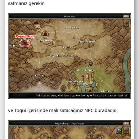
satmanız gerekir
ve Togui içerisinde malı satacağınız NPC buradadır..