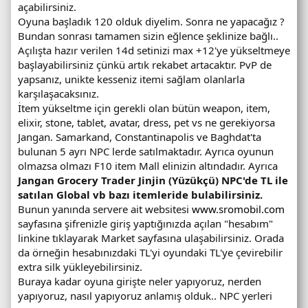
açabilirsiniz.
Oyuna başladık 120 olduk diyelim. Sonra ne yapacağız ?
Bundan sonrası tamamen sizin eğlence şeklinize bağlı..
Açılışta hazır verilen 14d setinizi max +12'ye yükseltmeye
başlayabilirsiniz çünkü artık rekabet artacaktır. PvP de
yapsanız, unikte kesseniz itemi sağlam olanlarla
karşılaşacaksınız.
İtem yükseltme için gerekli olan bütün weapon, item,
elixir, stone, tablet, avatar, dress, pet vs ne gerekiyorsa
Jangan. Samarkand, Constantinapolis ve Baghdat'ta
bulunan 5 ayrı NPC lerde satılmaktadır. Ayrıca oyunun
olmazsa olmazı F10 item Mall elinizin altındadır. Ayrıca
Jangan Grocery Trader Jinjin (Yüzükçü) NPC'de TL ile
satılan Global vb bazı itemleride bulabilirsiniz.
Bunun yanında servere ait websitesi
www.sromobil.com
sayfasına şifrenizle giriş yaptığınızda açılan "hesabım"
linkine tıklayarak Market sayfasına ulaşabilirsiniz. Orada
da örneğin hesabınızdaki TL'yi oyundaki TL'ye çevirebilir
extra silk yükleyebilirsiniz.
Buraya kadar oyuna girişte neler yapıyoruz, nerden
yapıyoruz, nasıl yapıyoruz anlamış olduk.. NPC yerleri