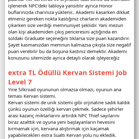
işlenerek NPC'deki tabloya yansıtılır ayrıca Honor
buflarınızda charınıza yüklenir.. Akademi kasarken dikkat
etmeniz gereken nokta kastığınız charların akademiden
çıkarken size verdiği memnuniyet şeklidir. Yani mezun
olan kişi akademiden çıkış penceresini açtığında en
soldaki Graduate seçeneğini tıklarsa size puan kazandırır.
Şayet kasmanızdan memnun kalmazsa çıkışta size negatif
puan verebilir bu da boşuna kastınız demektir. Akademi
konusunu sitemizde ayrıca detaylı olarak işleyeceğiz
extra TL Ödüllü Kervan Sistemi Job
Level 7
Yine Silkroad oyununun olmazsa olmazı, oyunun ana
teması Kervan sistemi.
Kervan sistemi de unik sistemi gibi orjinaline sadık kaldık
çünkü oyunun özelliği kervan çekmek. Sadece şehirler
arası kazanç miktarlarını artırdık NPC Thief sayılarını
biraz azalttık ve oyuna yeni başlayanların hevesini
kırmamak için, kervana alıştırmak için kaçamak
yapabilecekleri extra Sualtı Kervan yolu nu ekledik.