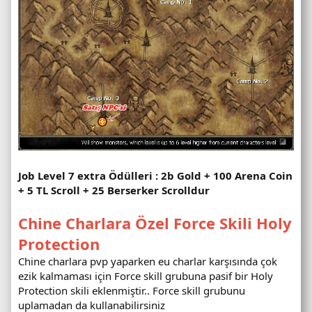
Job Level 7 extra Ödülleri : 2b Gold + 100 Arena Coin
+ 5 TL Scroll + 25 Berserker Scrolldur
Chine Charlara Özel Force Skili Holy
Protection
Chine charlara pvp yaparken eu charlar karşısında çok
ezik kalmaması için Force skill grubuna pasif bir Holy
Protection skili eklenmiştir.. Force skill grubunu
uplamadan da kullanabilirsiniz