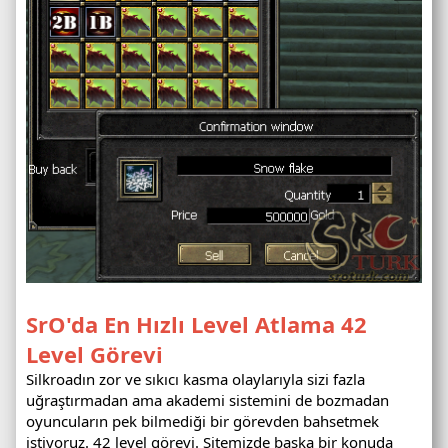
SrO'da En Hızlı Level Atlama 42
Level Görevi
Silkroadın zor ve sıkıcı kasma olaylarıyla sizi fazla
uğraştırmadan ama akademi sistemini de bozmadan
oyuncuların pek bilmediği bir görevden bahsetmek
istiyoruz. 42 level görevi. Sitemizde başka bir konuda