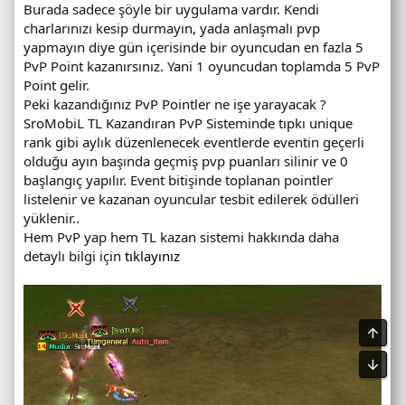
Burada sadece şöyle bir uygulama vardır. Kendi
charlarınızı kesip durmayın, yada anlaşmalı pvp
yapmayın diye gün içerisinde bir oyuncudan en fazla 5
PvP Point kazanırsınız. Yani 1 oyuncudan toplamda 5 PvP
Point gelir.
Peki kazandığınız PvP Pointler ne işe yarayacak ?
SroMobiL TL Kazandıran PvP Sisteminde tıpkı unique
rank gibi aylık düzenlenecek eventlerde eventin geçerli
olduğu ayın başında geçmiş pvp puanları silinir ve 0
başlangıç yapılır. Event bitişinde toplanan pointler
listelenir ve kazanan oyuncular tesbit edilerek ödülleri
yüklenir..
Hem PvP yap hem TL kazan sistemi hakkında daha
detaylı bilgi için
tıklayınız