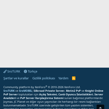
SroTURK
Türkçe
Şartlar ve kurallar
Gizlilik politikası
Yardım
S
r
o
®
Community platform by XenForo
© 2010-2026 XenForo Ltd.
T
SroTURK
ve
SroMOBIL
;
Silkroad Private Server
,
Metin2 PvP
ve
Knight Online
U
PvP Server
toplulukları için
Açılış Takvimi
,
Canlı Oyuncu İstatistikleri
,
Server
R
Analizleri
ve
PvP Server Karşılaştırma Sistemi
sunan bağımsız platformlardır.
K
Joymax, JC Planet ve diğer oyun yayıncıları ile herhangi bir resmi bağlantıları
R
bulunmamaktadır. SroTURK üzerinde geliştirilen tüm yazılım sistemleri,
S
Üst
S
algoritmalar, tasarımlar, otomasyonlar, kullanıcı arayüzleri ve diğer özel