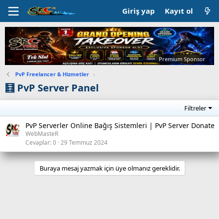
Giriş yap
Kayıt ol
Premium Sponsor
PvP Freelancer & Hizmetler
›
🧮 PvP Server Panel
Filtreler
PvP Serverler Online Bağış Sistemleri | PvP Server Donate
WebMasteR
Cevaplar
0
29 Temmuz 2024
Buraya mesaj yazmak için üye olmanız gereklidir.