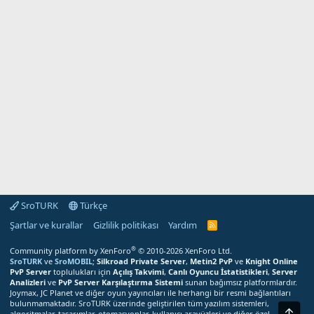
SroTURK
Türkçe
Şartlar ve kurallar
Gizlilik politikası
Yardım
S
r
o
®
Community platform by XenForo
© 2010-2026 XenForo Ltd.
T
SroTURK
ve
SroMOBIL
;
Silkroad Private Server
,
Metin2 PvP
ve
Knight Online
U
PvP Server
toplulukları için
Açılış Takvimi
,
Canlı Oyuncu İstatistikleri
,
Server
R
Analizleri
ve
PvP Server Karşılaştırma Sistemi
sunan bağımsız platformlardır.
K
Joymax, JC Planet ve diğer oyun yayıncıları ile herhangi bir resmi bağlantıları
R
bulunmamaktadır. SroTURK üzerinde geliştirilen tüm yazılım sistemleri,
S
Üst
S
algoritmalar, tasarımlar, otomasyonlar, kullanıcı arayüzleri ve diğer özel