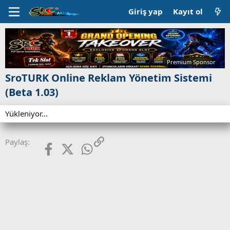
Giriş yap
Kayıt ol
Premium Sponsor
SroTURK Online Reklam Yönetim Sistemi
(Beta 1.03)
Yükleniyor...
Facebook
X (Twitter)
WhatsApp
Link
Paylaş: