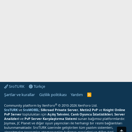
SroTURK
Türkçe
Şartlar ve kurallar
Gizlilik politikası
Yardım
S
r
o
®
Community platform by XenForo
© 2010-2026 XenForo Ltd.
T
SroTURK
ve
SroMOBIL
;
Silkroad Private Server
,
Metin2 PvP
ve
Knight Online
U
PvP Server
toplulukları için
Açılış Takvimi
,
Canlı Oyuncu İstatistikleri
,
Server
R
Analizleri
ve
PvP Server Karşılaştırma Sistemi
sunan bağımsız platformlardır.
K
Joymax, JC Planet ve diğer oyun yayıncıları ile herhangi bir resmi bağlantıları
R
bulunmamaktadır. SroTURK üzerinde geliştirilen tüm yazılım sistemleri,
S
Üst
S
algoritmalar, tasarımlar, otomasyonlar, kullanıcı arayüzleri ve diğer özel